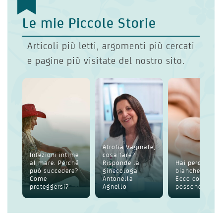
Le mie Piccole Storie
Articoli più letti, argomenti più cercati
e pagine più visitate del nostro sito.
Atrofia Vaginale,
Infezioni intime
cosa fare?
al mare. Perché
Risponde la
Hai perdite
può succedere?
ginecologa
bianche intim
Come
Antonella
Ecco cosa
proteggersi?
Agnello
possono esser