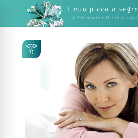
Il mio piccolo segr
La Menopausa e la vita di coppi