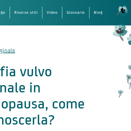
ogo
Risorse utili
Video
Glossario
Blog
ginale
fia vulvo
nale in
opausa, come
noscerla?