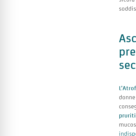
soddis
Asc
pre
se
L’Atro
donne 
conseg
prurit
mucosa
indisp