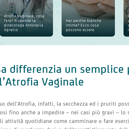
Atrofia Vaginale, cosa
fare? Risponde la
Hai perdite bianche
ginecologa Antonella
intime? Ecco cosa
Agnello
possono essere.
a differenzia un semplice 
l’Atrofia Vaginale
so dell’Atrofia, infatti, la secchezza ed i pruriti p
iosi fino anche a impedire – nei casi più gravi – lo
i attività quotidiane come camminare o fare eserciz