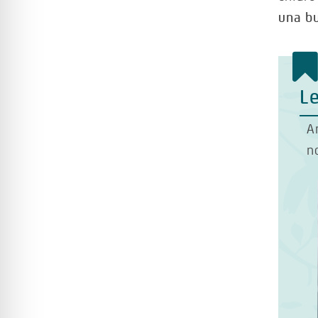
una b
Le
A
n