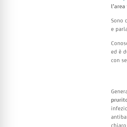
l’area
Sono q
e parl
Conosc
ed è 
con se
Gener
prurit
infezi
antiba
chiaro