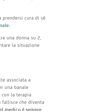
a prendersi cura di sé
inale
.
ltre una donna su 2,
tare la situazione
te associata a
er una banale
 con la terapia
 fallisce che diventa
 al medico è sempre