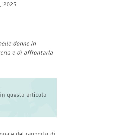
, 2025
nelle
donne in
cerla e di
affrontarla
in questo articolo
sonale del rapporto di