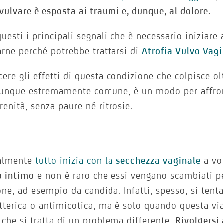
 vulvare è esposta ai traumi e, dunque, al dolore.
uesti i principali segnali che è necessario iniziare 
arne perché potrebbe trattarsi di
Atrofia Vulvo Vag
ere gli effetti di questa condizione che colpisce o
dunque estremamente comune, è un modo per affron
renità, senza paure né ritrosie.
almente
tutto inizia con la
secchezza vaginale
a vol
o intimo
e non è raro che essi vengano scambiati p
one, ad esempio da candida. Infatti, spesso, si tenta
tterica o antimicotica, ma è solo quando questa via
 che si tratta di un problema differente.
Rivolgersi