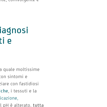
diagnosi
i e
la quale moltissime
con sintomi e
iare con fastidiosi
iche
, i tessuti e la
ficazione,
 il pH è alterato,
tutta