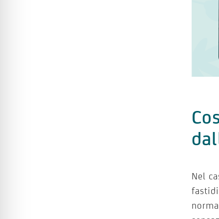
Cos
dal
Nel ca
fastid
normal