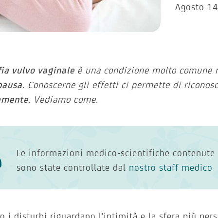
Agosto 14
fia vulvo vaginale
è una condizione molto comune 
pausa
. Conoscerne gli effetti ci permette di riconos
amente
. Vediamo come.
Le informazioni medico-scientifiche contenute 
sono state controllate dal
nostro staff medico
 i disturbi riguardano l’intimità e la sfera più per