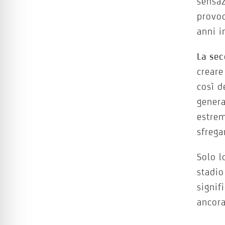
sensaz
provo
anni i
La sec
creare
così d
genera
estrem
sfrega
Solo l
stadio
signif
ancor