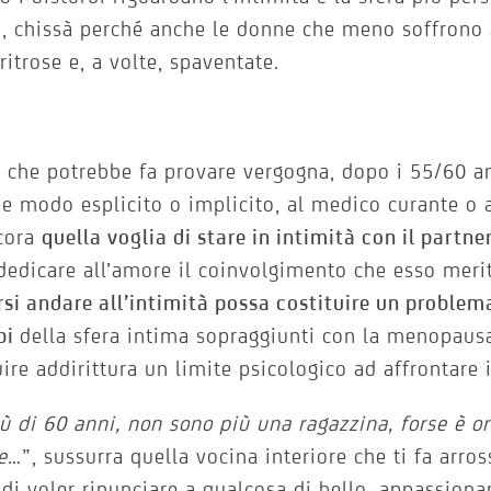
, chissà perché anche le donne che meno soffrono a 
ritrose e, a volte, spaventate.
 che potrebbe fa provare vergogna, dopo i 55/60 an
e modo esplicito o implicito, al medico curante o 
ncora
quella voglia di stare in intimità con il partne
dedicare all’amore il coinvolgimento che esso merita
rsi andare all’intimità possa costituire un problema
bi
della sfera intima sopraggiunti con la menopausa
uire addirittura un limite psicologico ad affrontare 
ù di 60 anni, non sono più una ragazzina, forse è or
ce…
”, sussurra quella vocina interiore che ti fa arro
 di voler rinunciare a qualcosa di bello, appassiona