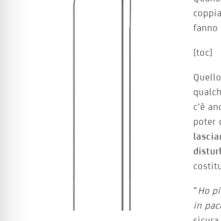
coppia
fanno 
[toc]
Quello
qualch
c’è a
poter 
lascia
distur
costit
“
Ho pi
in pa
sicura