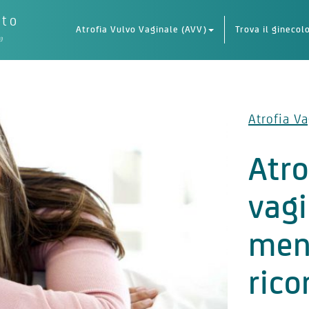
eto
Atrofia Vulvo Vaginale (AVV)
Trova il ginecol
a
Atrofia Va
Atro
vagi
men
rico