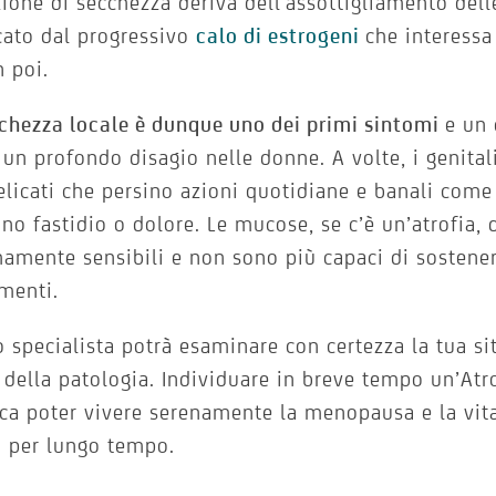
ione di secchezza deriva dell’assottigliamento delle
cato dal progressivo
calo di estrogeni
che interessa
n poi.
chezza locale è dunque uno dei primi sintomi
e un 
 un profondo disagio nelle donne. A volte, i genital
elicati che persino azioni quotidiane e banali com
no fastidio o dolore. Le mucose, se c’è un’atrofia,
amente sensibili e non sono più capaci di sostenere
menti.
o specialista potrà esaminare con certezza la tua si
 della patologia. Individuare in breve tempo un’Atr
ica poter vivere serenamente la menopausa e la vit
a per lungo tempo.