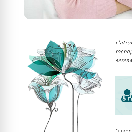
L’
atro
meno
seren
Quando