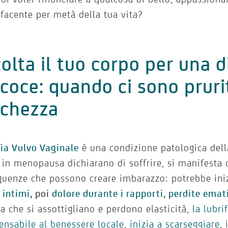
facente per metà della tua vita?
olta il tuo corpo per una 
coce: quando ci sono prurit
cchezza
fia Vulvo Vaginale
è una condizione patologica del
in menopausa dichiarano di soffrire, si manifesta 
uenze che possono creare imbarazzo: potrebbe iniz
i intimi
, poi
dolore durante i rapporti
,
perdite emat
 che si assottigliano e perdono elasticità,
la lubri
ensabile al benessere locale, inizia a scarseggiare
,