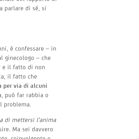
parlare di sé, si
ni, è confessare – in
al ginecologo – che
r
e il fatto di non
, il fatto che
 per via di alcuni
, può far rabbia o
il problema.
a di mettersi l’anima
ssire. Ma sei davvero
nte, coinvolgente e