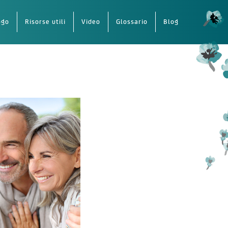
ogo
Risorse utili
Video
Glossario
Blog