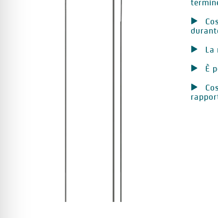
termin
Cos
durant
La 
È p
Cos
rappor