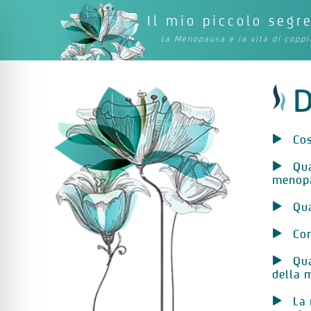
Il mio piccolo segr
La Menopausa e la vita di coppi
D
Cos
Qua
menop
Qua
Com
Qua
della 
La 