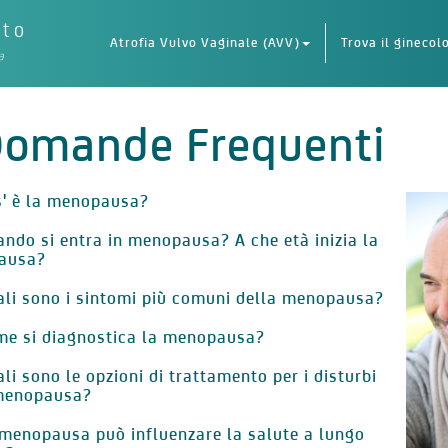
eto
Atrofia Vulvo Vaginale (AVV)
Trova il ginecol
a
omande Frequenti
' è la menopausa?
ndo si entra in menopausa? A che età inizia la
ausa?
li sono i sintomi più comuni della menopausa?
e si diagnostica la menopausa?
li sono le opzioni di trattamento per i disturbi
menopausa?
menopausa può influenzare la salute a lungo