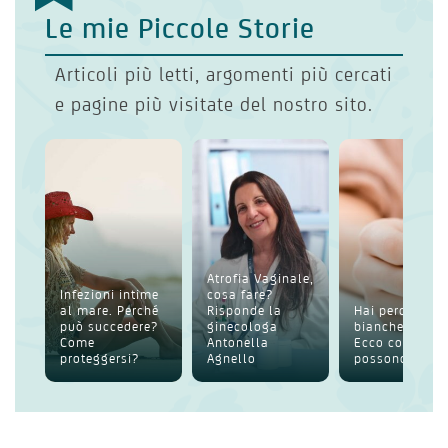
Le mie Piccole Storie
Articoli più letti, argomenti più cercati
e pagine più visitate del nostro sito.
Atrofia Vaginale,
Infezioni intime
cosa fare?
al mare. Perché
Risponde la
Hai perdite
può succedere?
ginecologa
bianche intim
Come
Antonella
Ecco cosa
proteggersi?
Agnello
possono esser