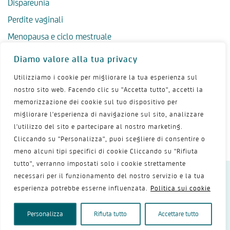
Dispareunia
Perdite vaginali
Menopausa e ciclo mestruale
Menopausa precoce
Diamo valore alla tua privacy
Menopausa tardiva
Utilizziamo i cookie per migliorare la tua esperienza sul
Salute psicologica in menopausa
nostro sito web. Facendo clic su "Accetta tutto", accetti la
memorizzazione dei cookie sul tuo dispositivo per
Igiene intima in menopausa
migliorare l'esperienza di navigazione sul sito, analizzare
Alimentazione e menopausa
l'utilizzo del sito e partecipare al nostro marketing.
Menopausa e sport
Cliccando su "Personalizza", puoi scegliere di consentire o
meno alcuni tipi specifici di cookie Cliccando su "Rifiuta
tutto", verranno impostati solo i cookie strettamente
necessari per il funzionamento del nostro servizio e la tua
Dichiarazione sulla privacy
Termini d’uso
esperienza potrebbe esserne influenzata.
Politica sui cookie
Politica dei cookie
Mappa del sito
Contattaci
Copyright 2026 - Shionogi Srl
Personalizza
Rifiuta tutto
Accettare tutto