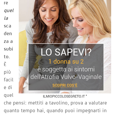
re
quel
la
sca
den
za a
subi
to
.
È
più
facil
e di
quel
che pensi: mettiti a tavolino, prova a valutare
quanto tempo hai, quando puoi impegnarti in