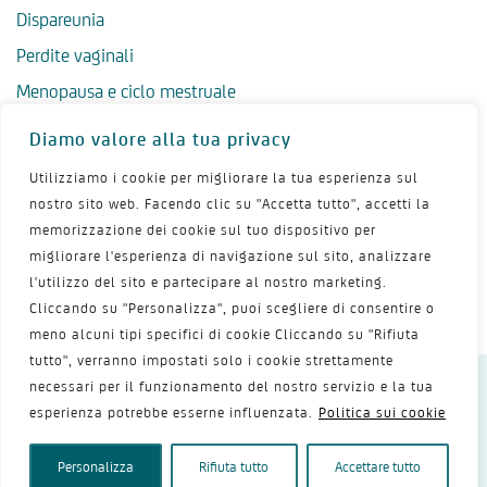
Dispareunia
Perdite vaginali
Menopausa e ciclo mestruale
Menopausa precoce
Diamo valore alla tua privacy
Menopausa tardiva
Utilizziamo i cookie per migliorare la tua esperienza sul
Salute psicologica in menopausa
nostro sito web. Facendo clic su "Accetta tutto", accetti la
memorizzazione dei cookie sul tuo dispositivo per
Igiene intima in menopausa
migliorare l'esperienza di navigazione sul sito, analizzare
Alimentazione e menopausa
l'utilizzo del sito e partecipare al nostro marketing.
Menopausa e sport
Cliccando su "Personalizza", puoi scegliere di consentire o
meno alcuni tipi specifici di cookie Cliccando su "Rifiuta
tutto", verranno impostati solo i cookie strettamente
necessari per il funzionamento del nostro servizio e la tua
Dichiarazione sulla privacy
Termini d’uso
esperienza potrebbe esserne influenzata.
Politica sui cookie
Politica dei cookie
Mappa del sito
Contattaci
Copyright 2026 - Shionogi Srl
Personalizza
Rifiuta tutto
Accettare tutto