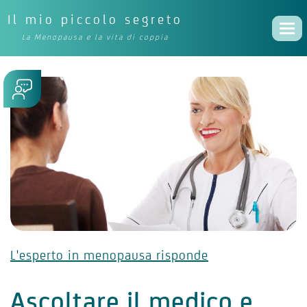
Il mio piccolo segreto
Togg
La Menopausa e la vita di coppia
navi
L'esperto in menopausa risponde
Ascoltare il medico e