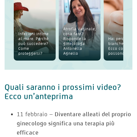
Atrofia Vaginale,
Infezioni intime
cosa fare?
al mare. Perché
Risponde la
Hai perdite
può succedere?
ginecologa
bianche intim
Come
Antonella
Ecco cosa
proteggersi?
Agnello
possono esser
Quali saranno i prossimi video?
Ecco un’anteprima
11 febbraio –
Diventare alleati del proprio
ginecologo significa una terapia più
efficace