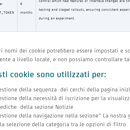
control which new features or interface changes are sh
e-
6
testing and staged rollouts, ensuring consistent experi
T_TOKEN
months
during an experiment.
tri nomi dei cookie potrebbero essere impostati e sc
tente a livello locale, e non possiamo controllare ta
ti cookie sono utilizzati per:
estione della sequenza dei cerchi della pagina iniz
estione della necessità di iscrizione per la visuali
ediche della sezione Notizie
estione della navigazione nella sezione” La nostra 
lla selezione della categoria tra le opzioni di filtro