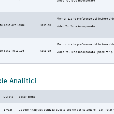
video YouTube incorporato
Memorizza le preferenze del lettore vid
te-cast-available
session
video YouTube incorporato
Memorizza le preferenze del lettore vid
te-cast-installed
session
video YouTube incorporato. [Need for p
ie Analitici
Durata
descrizione
1 year
Google Analytics utilizza questo cookie per calcolare i dati relativi