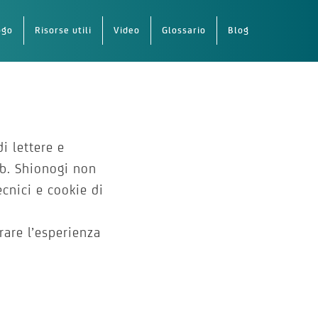
ogo
Risorse utili
Video
Glossario
Blog
i lettere e
eb. Shionogi non
ecnici e cookie di
rare l’esperienza