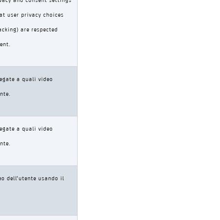
at user privacy choices
racking) are respected
ent.
legate a quali video
nte.
legate a quali video
nte.
eo dell’utente usando il