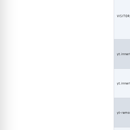
VISITO
yt.inner
yt.inne
yt-remo