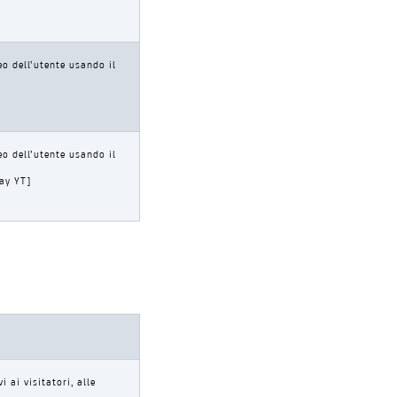
eo dell’utente usando il
eo dell’utente usando il
lay YT]
 ai visitatori, alle