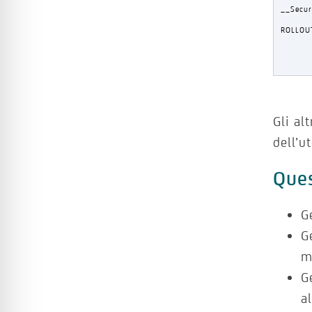
__Secur
ROLLOU
Gli al
dell’u
Ques
G
G
m
G
a