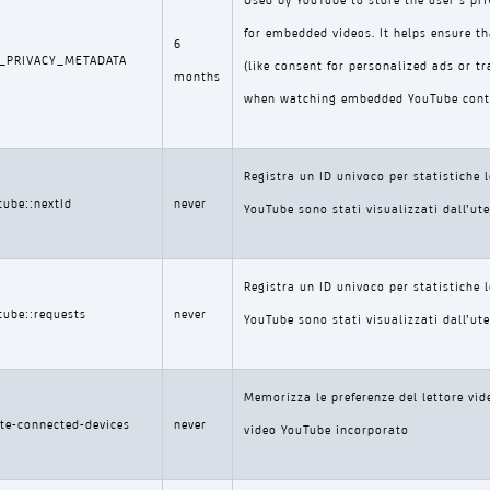
for embedded videos. It helps ensure th
6
R_PRIVACY_METADATA
(like consent for personalized ads or t
months
when watching embedded YouTube cont
Registra un ID univoco per statistiche 
tube::nextId
never
YouTube sono stati visualizzati dall’ute
Registra un ID univoco per statistiche 
rtube::requests
never
YouTube sono stati visualizzati dall’ute
Memorizza le preferenze del lettore vid
te-connected-devices
never
video YouTube incorporato