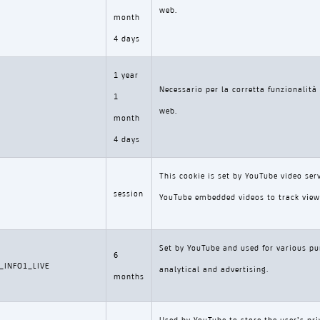
web.
month
4 days
1 year
Necessario per la corretta funzionalità 
1
web.
month
4 days
This cookie is set by YouTube video ser
session
YouTube embedded videos to track views
Set by YouTube and used for various pu
6
_INFO1_LIVE
analytical and advertising.
months
Used by YouTube to store the user’s pr