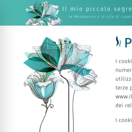
Il mio piccolo segr
La Menopausa e la vita di coppi
P
I cook
numeri
utiliz
terze 
www.il
dei rel
I cook