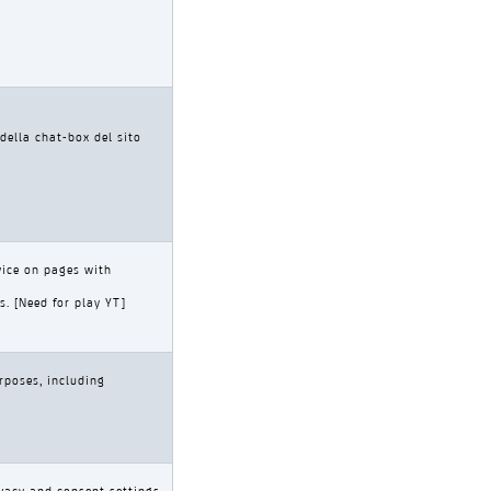
della chat-box del sito
vice on pages with
. [Need for play YT]
rposes, including
ivacy and consent settings