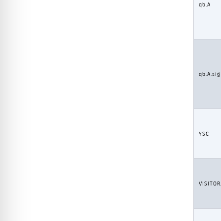
qb.A
qb.A.sig
YSC
VISITOR