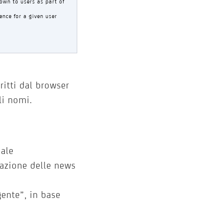
own to users as part of
ence for a given user
ritti dal browser
li nomi.
iale
zzazione delle news
gente”, in base