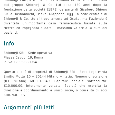
Shionogi Europe è una nuova azienda farmaceutica fondata
dal gruppo Shionogi & Co. Ltd circa 130 anni dopo la
fondazione della società (1878) da parte di Gisaburo Shiono
SR. a Doshomachi, Osaka, Giappone. Oggi la sede centrale di
Shionogi & Co. Ltd si trova ancora ad Osaka, ma l'azienda è
diventata un'importante casa farmaceutica basata sulla
ricerca ed impegnata a dare il massimo valore alla cura dei
pazienti.
Info
Shionogi SRL - Sede operativa
Piazza Cavour 19, Roma
P. IVA: 08339330964
Questo sito è di proprietà di Shionogi SRL - Sede Legale: via
Emilio Motta 10 – 20144 Milano – Italia. Numero d’iscrizione
(R.I. Milano) MI-2018849. Capitale sociale sottoscritto:
€10.000,00, interamente versato. Società che esercita la
direzione e coordinamento e unico socio, o pluralità di soci
SHIONOGI B.V.
Argomenti più letti