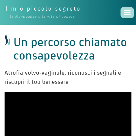
Il mio piccolo segreto
Togg
La Menopausa e la vita di coppia
navi
Un percorso chiamato
consapevolezza
Atrofia vulvo-vaginale: riconosci i segnali e
riscopri il tuo benessere