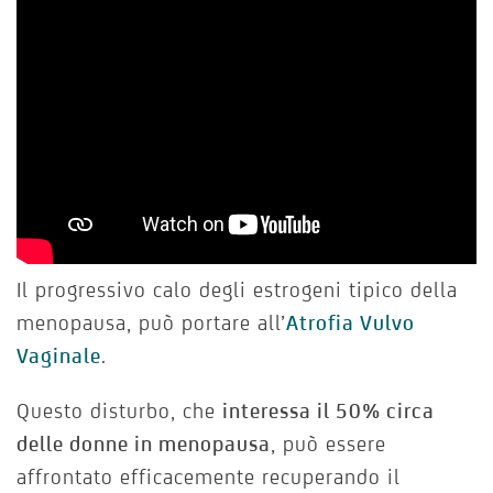
Il progressivo calo degli estrogeni tipico della
menopausa, può portare all’
Atrofia Vulvo
Vaginale
.
Questo disturbo, che
interessa il 50% circa
delle donne in menopausa
, può essere
affrontato efficacemente recuperando il