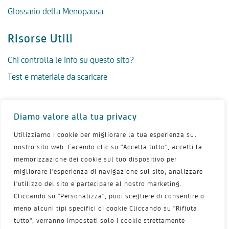
Glossario della Menopausa
Risorse Utili
Chi controlla le info su questo sito?
Test e materiale da scaricare
Vita in Menopausa
Diamo valore alla tua privacy
Menopausa FAQ
Utilizziamo i cookie per migliorare la tua esperienza sul
Scegliere il ginecologo giusto
nostro sito web. Facendo clic su "Accetta tutto", accetti la
10 disturbi frequenti in menopausa
memorizzazione dei cookie sul tuo dispositivo per
migliorare l'esperienza di navigazione sul sito, analizzare
Dispareunia
l'utilizzo del sito e partecipare al nostro marketing.
Perdite vaginali
Cliccando su "Personalizza", puoi scegliere di consentire o
meno alcuni tipi specifici di cookie Cliccando su "Rifiuta
Menopausa e ciclo mestruale
tutto", verranno impostati solo i cookie strettamente
Menopausa precoce