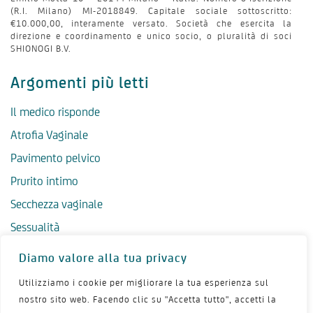
(R.I. Milano) MI-2018849. Capitale sociale sottoscritto:
€10.000,00, interamente versato. Società che esercita la
direzione e coordinamento e unico socio, o pluralità di soci
SHIONOGI B.V.
Argomenti più letti
Il medico risponde
Atrofia Vaginale
Pavimento pelvico
Prurito intimo
Secchezza vaginale
Sessualità
Diamo valore alla tua privacy
Menu
Utilizziamo i cookie per migliorare la tua esperienza sul
Atrofia Vulvo Vaginale (AVV): cos’è?
nostro sito web. Facendo clic su "Accetta tutto", accetti la