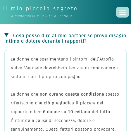
Il mio piccolo segreto
Togg
La Menopausa e la vita di coppia
navi
Cosa posso dire al mio partner se provo disagio
intimo o dolore durante i rapporti?
Le donne che sperimentano i sintomi dell’Atrofia
Vulvo-Vaginale dovrebbero tentare di condividere i
sintomi con il proprio compagno.
Le donne che
non curano questa condizione
spesso
riferiscono che
ciò pregiudica il piacere
del
rapporto
e ben
6 donne su 10 evitano del tutto
l’intimità a causa di secchezza, dolore e
sanguinamento. Questi fattori possono provocare,