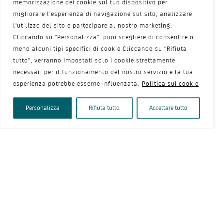
AVV: cosa fare?
memorizzazione dei cookie sul tuo dispositivo per
migliorare l'esperienza di navigazione sul sito, analizzare
Gestire l’Atrofia Vulvo Vaginale
l'utilizzo del sito e partecipare al nostro marketing.
Domande Frequenti sull’AVV
Cliccando su "Personalizza", puoi scegliere di consentire o
meno alcuni tipi specifici di cookie Cliccando su "Rifiuta
Trova un ginecologo nella tua zona
tutto", verranno impostati solo i cookie strettamente
Il blog sulla Menopausa
necessari per il funzionamento del nostro servizio e la tua
Glossario della Menopausa
esperienza potrebbe esserne influenzata.
Politica sui cookie
Risorse Utili
Personalizza
Rifiuta tutto
Accettare tutto
Chi controlla le info su questo sito?
Test e materiale da scaricare
Vita in Menopausa
Menopausa FAQ
Scegliere il ginecologo giusto