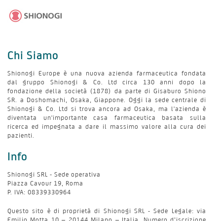
Chi Siamo
Shionogi Europe è una nuova azienda farmaceutica fondata
dal gruppo Shionogi & Co. Ltd circa 130 anni dopo la
fondazione della società (1878) da parte di Gisaburo Shiono
SR. a Doshomachi, Osaka, Giappone. Oggi la sede centrale di
Shionogi & Co. Ltd si trova ancora ad Osaka, ma l'azienda è
diventata un'importante casa farmaceutica basata sulla
ricerca ed impegnata a dare il massimo valore alla cura dei
pazienti.
Info
Shionogi SRL - Sede operativa
Piazza Cavour 19, Roma
P. IVA: 08339330964
Questo sito è di proprietà di Shionogi SRL - Sede Legale: via
Emilio Motta 10 – 20144 Milano – Italia. Numero d’iscrizione