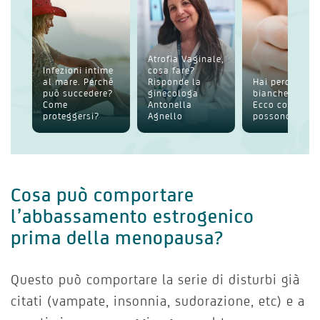
Atrofia Vaginale,
Infezioni intime
cosa fare?
al mare. Perché
Risponde la
Hai perdite
può succedere?
ginecologa
bianche intim
Come
Antonella
Ecco cosa
proteggersi?
Agnello
possono esser
Cosa può comportare
l’abbassamento estrogenico
prima della menopausa?
Questo può comportare la serie di disturbi già
citati (vampate, insonnia, sudorazione, etc) e a