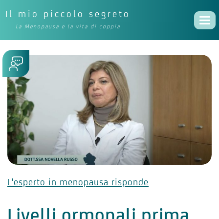
Il mio piccolo segreto
Togg
La Menopausa e la vita di coppia
navi
L'esperto in menopausa risponde
Livelli ormonali prima