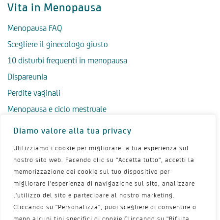
Vita in Menopausa
Menopausa FAQ
Scegliere il ginecologo giusto
10 disturbi frequenti in menopausa
Dispareunia
Perdite vaginali
Menopausa e ciclo mestruale
Menopausa precoce
Diamo valore alla tua privacy
Menopausa tardiva
Utilizziamo i cookie per migliorare la tua esperienza sul
Salute psicologica in menopausa
nostro sito web. Facendo clic su "Accetta tutto", accetti la
memorizzazione dei cookie sul tuo dispositivo per
Igiene intima in menopausa
migliorare l'esperienza di navigazione sul sito, analizzare
Alimentazione e menopausa
l'utilizzo del sito e partecipare al nostro marketing.
Menopausa e sport
Cliccando su "Personalizza", puoi scegliere di consentire o
meno alcuni tipi specifici di cookie Cliccando su "Rifiuta