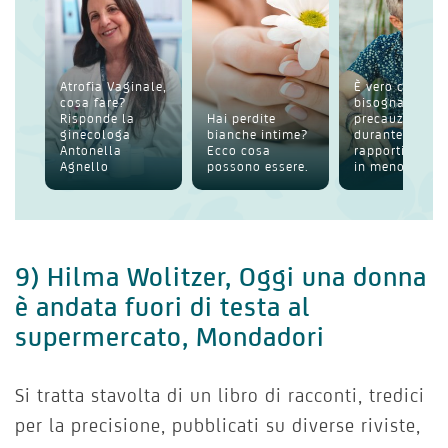
Atrofia Vaginale,
È vero che
cosa fare?
bisogna usare
Risponde la
Hai perdite
precauzioni
ginecologa
bianche intime?
durante i
Antonella
Ecco cosa
rapporti anche
Agnello
possono essere.
in menop...
9) Hilma Wolitzer, Oggi una donna
è andata fuori di testa al
supermercato, Mondadori
Si tratta stavolta di un libro di racconti, tredici
per la precisione, pubblicati su diverse riviste,