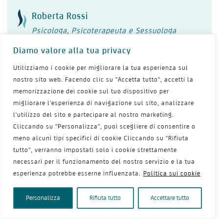
Roberta Rossi
Psicologa, Psicoterapeuta e Sessuologa
Diamo valore alla tua privacy
Utilizziamo i cookie per migliorare la tua esperienza sul
Massimiliano Barattucci
nostro sito web. Facendo clic su "Accetta tutto", accetti la
Psicologo, Psicoterapeuta
memorizzazione dei cookie sul tuo dispositivo per
migliorare l'esperienza di navigazione sul sito, analizzare
l'utilizzo del sito e partecipare al nostro marketing.
Rossella Nappi
Cliccando su "Personalizza", puoi scegliere di consentire o
Clinica Ostetrica e Ginecologa
meno alcuni tipi specifici di cookie Cliccando su "Rifiuta
tutto", verranno impostati solo i cookie strettamente
necessari per il funzionamento del nostro servizio e la tua
esperienza potrebbe esserne influenzata.
Politica sui cookie
Valentina Trionfera
MSL & Medical Advisor
Personalizza
Rifiuta tutto
Accettare tutto