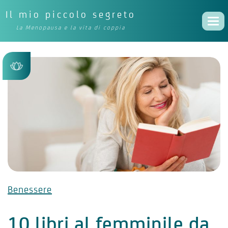
Il mio piccolo segreto
Togg
La Menopausa e la vita di coppia
navi
Benessere
10 libri al femminile da