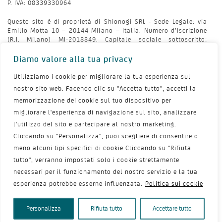
P. IVA: 08339330964
Questo sito è di proprietà di Shionogi SRL - Sede Legale: via
Emilio Motta 10 – 20144 Milano – Italia. Numero d’iscrizione
(R.I. Milano) MI-2018849. Capitale sociale sottoscritto:
€10.000,00, interamente versato. Società che esercita la
direzione e coordinamento e unico socio, o pluralità di soci
Diamo valore alla tua privacy
SHIONOGI B.V.
Utilizziamo i cookie per migliorare la tua esperienza sul
Argomenti più letti
nostro sito web. Facendo clic su "Accetta tutto", accetti la
memorizzazione dei cookie sul tuo dispositivo per
Il medico risponde
migliorare l'esperienza di navigazione sul sito, analizzare
l'utilizzo del sito e partecipare al nostro marketing.
Atrofia Vaginale
Cliccando su "Personalizza", puoi scegliere di consentire o
Pavimento pelvico
meno alcuni tipi specifici di cookie Cliccando su "Rifiuta
Prurito intimo
tutto", verranno impostati solo i cookie strettamente
necessari per il funzionamento del nostro servizio e la tua
Secchezza vaginale
esperienza potrebbe esserne influenzata.
Politica sui cookie
Sessualità
Personalizza
Rifiuta tutto
Accettare tutto
Menu