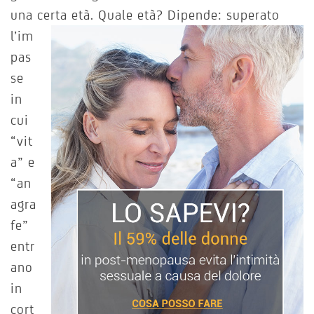
una certa età. Quale età? Dipende: superato
l’im
pas
se
in
cui
“vit
a” e
“an
agra
fe”
entr
ano
in
cort