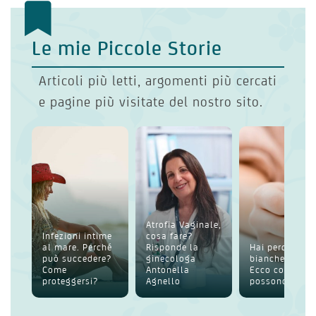
Le mie Piccole Storie
Articoli più letti, argomenti più cercati
e pagine più visitate del nostro sito.
Atrofia Vaginale,
Infezioni intime
cosa fare?
al mare. Perché
Risponde la
Hai perdite
può succedere?
ginecologa
bianche intim
Come
Antonella
Ecco cosa
proteggersi?
Agnello
possono esser