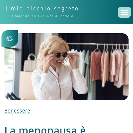
Il mio piccolo segreto
Togg
La Menopausa e la vita di coppia
navi
Benessere
La menopausa è