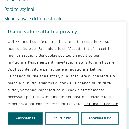
Perdite vaginali
Menopausa e ciclo mestruale
Menopausa precoce
Diamo valore alla tua privacy
Menopausa tardiva
Utilizziamo i cookie per migliorare la tua esperienza sul
Salute psicologica in menopausa
nostro sito web. Facendo clic su "Accetta tutto", accetti la
memorizzazione dei cookie sul tuo dispositivo per
Igiene intima in menopausa
migliorare l'esperienza di navigazione sul sito, analizzare
Alimentazione e menopausa
l'utilizzo del sito e partecipare al nostro marketing.
Menopausa e sport
Cliccando su "Personalizza", puoi scegliere di consentire o
meno alcuni tipi specifici di cookie Cliccando su "Rifiuta
tutto", verranno impostati solo i cookie strettamente
necessari per il funzionamento del nostro servizio e la tua
Dichiarazione sulla privacy
Termini d’uso
esperienza potrebbe esserne influenzata.
Politica sui cookie
Politica dei cookie
Mappa del sito
Contattaci
Copyright 2026 - Shionogi Srl
Personalizza
Rifiuta tutto
Accettare tutto