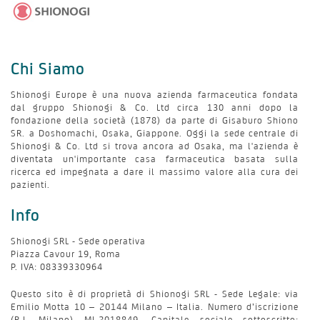
Chi Siamo
Shionogi Europe è una nuova azienda farmaceutica fondata
dal gruppo Shionogi & Co. Ltd circa 130 anni dopo la
fondazione della società (1878) da parte di Gisaburo Shiono
SR. a Doshomachi, Osaka, Giappone. Oggi la sede centrale di
Shionogi & Co. Ltd si trova ancora ad Osaka, ma l'azienda è
diventata un'importante casa farmaceutica basata sulla
ricerca ed impegnata a dare il massimo valore alla cura dei
pazienti.
Info
Shionogi SRL - Sede operativa
Piazza Cavour 19, Roma
P. IVA: 08339330964
Questo sito è di proprietà di Shionogi SRL - Sede Legale: via
Emilio Motta 10 – 20144 Milano – Italia. Numero d’iscrizione
(R.I. Milano) MI-2018849. Capitale sociale sottoscritto: