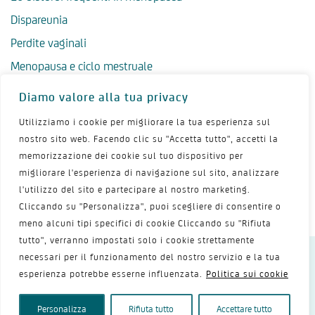
Dispareunia
Perdite vaginali
Menopausa e ciclo mestruale
Menopausa precoce
Diamo valore alla tua privacy
Menopausa tardiva
Utilizziamo i cookie per migliorare la tua esperienza sul
Salute psicologica in menopausa
nostro sito web. Facendo clic su "Accetta tutto", accetti la
memorizzazione dei cookie sul tuo dispositivo per
Igiene intima in menopausa
migliorare l'esperienza di navigazione sul sito, analizzare
Alimentazione e menopausa
l'utilizzo del sito e partecipare al nostro marketing.
Menopausa e sport
Cliccando su "Personalizza", puoi scegliere di consentire o
meno alcuni tipi specifici di cookie Cliccando su "Rifiuta
tutto", verranno impostati solo i cookie strettamente
necessari per il funzionamento del nostro servizio e la tua
Dichiarazione sulla privacy
Termini d’uso
esperienza potrebbe esserne influenzata.
Politica sui cookie
Politica dei cookie
Mappa del sito
Contattaci
Copyright 2026 - Shionogi Srl
Personalizza
Rifiuta tutto
Accettare tutto