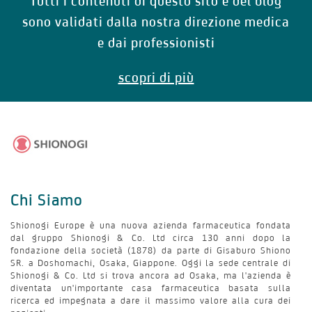
Tutti i contenuti di questo sito e del blog
sono validati dalla nostra direzione medica
e dai professionisti
scopri di più
Chi Siamo
Shionogi Europe è una nuova azienda farmaceutica fondata
dal gruppo Shionogi & Co. Ltd circa 130 anni dopo la
fondazione della società (1878) da parte di Gisaburo Shiono
SR. a Doshomachi, Osaka, Giappone. Oggi la sede centrale di
Shionogi & Co. Ltd si trova ancora ad Osaka, ma l'azienda è
diventata un'importante casa farmaceutica basata sulla
ricerca ed impegnata a dare il massimo valore alla cura dei