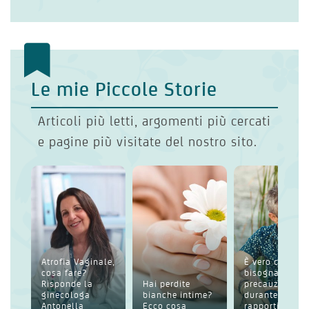
Le mie Piccole Storie
Articoli più letti, argomenti più cercati
e pagine più visitate del nostro sito.
Atrofia Vaginale,
È vero che
cosa fare?
bisogna usare
Risponde la
Hai perdite
precauzioni
ginecologa
bianche intime?
durante i
Antonella
Ecco cosa
rapporti anche