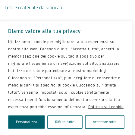
Test e materiale da scaricare
Vita in Menopausa
Diamo valore alla tua privacy
Menopausa FAQ
Utilizziamo i cookie per migliorare la tua esperienza sul
Scegliere il ginecologo giusto
nostro sito web. Facendo clic su "Accetta tutto", accetti la
10 disturbi frequenti in menopausa
memorizzazione dei cookie sul tuo dispositivo per
migliorare l'esperienza di navigazione sul sito, analizzare
Dispareunia
l'utilizzo del sito e partecipare al nostro marketing.
Perdite vaginali
Cliccando su "Personalizza", puoi scegliere di consentire o
meno alcuni tipi specifici di cookie Cliccando su "Rifiuta
Menopausa e ciclo mestruale
tutto", verranno impostati solo i cookie strettamente
Menopausa precoce
necessari per il funzionamento del nostro servizio e la tua
Menopausa tardiva
esperienza potrebbe esserne influenzata.
Politica sui cookie
Salute psicologica in menopausa
Personalizza
Rifiuta tutto
Accettare tutto
Igiene intima in menopausa