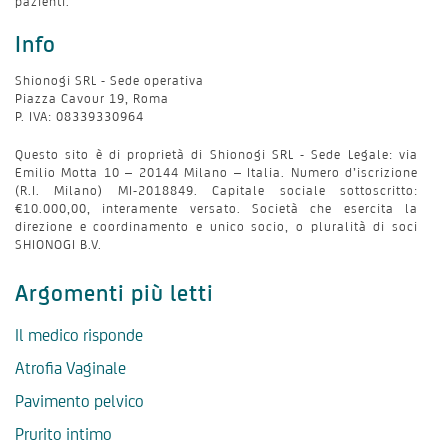
pazienti.
Info
Shionogi SRL - Sede operativa
Piazza Cavour 19, Roma
P. IVA: 08339330964
Questo sito è di proprietà di Shionogi SRL - Sede Legale: via
Emilio Motta 10 – 20144 Milano – Italia. Numero d’iscrizione
(R.I. Milano) MI-2018849. Capitale sociale sottoscritto:
€10.000,00, interamente versato. Società che esercita la
direzione e coordinamento e unico socio, o pluralità di soci
SHIONOGI B.V.
Argomenti più letti
Il medico risponde
Atrofia Vaginale
Pavimento pelvico
Prurito intimo