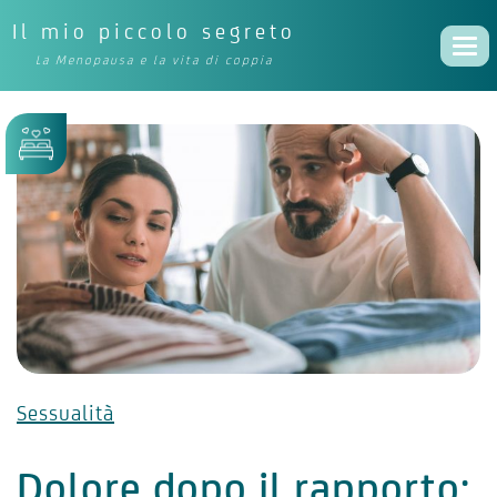
Il mio piccolo segreto
Togg
La Menopausa e la vita di coppia
navi
Sessualità
Dolore dopo il rapporto: