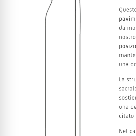
Queste
pavim
da mol
nostro
posizi
mante
una de
La str
sacral
sostie
una d
citato
Nel ca