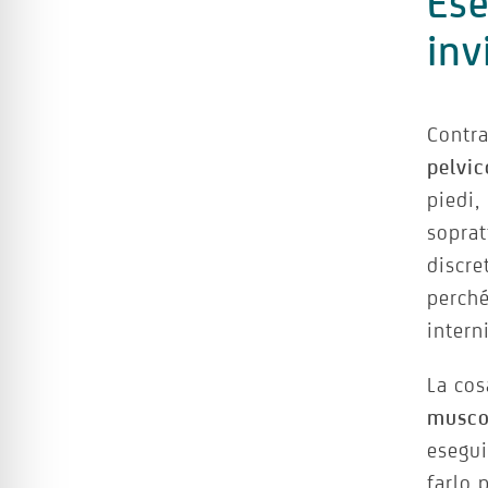
Ese
inv
Contra
pelvic
piedi,
soprat
discre
perch
interni
La cos
muscol
esegui
farlo 