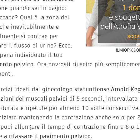
one
quando sei in bagno:
ccade? Qual è la zona del
che inevitabilmente e
lmente si contrae per
are il flusso di urina? Ecco.
pena individuato il tuo
ento pelvico
. Ora dovresti riuscire più semplicemen
enti.
ercizi ideati dal
ginecologo statunitense Arnold Ke
zioni dei muscoli pelvici
di 5 secondi, intervallate
 durata e ripetute per almeno 10 volte consecutive. 
niziare mantenendo la contrazione anche solo per 2
, puoi allungare il tempo di contrazione fino a 8 o 
re a
rilassare il pavimento pelvico
.