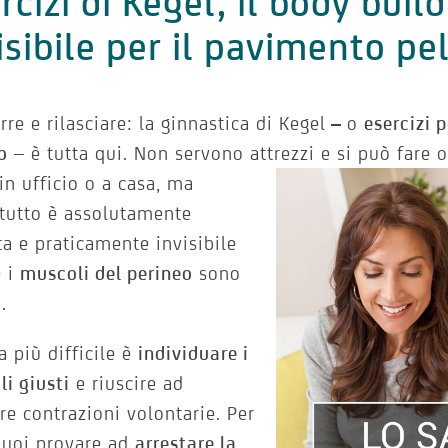
rcizi di Kegel, il body buil
isibile per il pavimento pe
rre e rilasciare: la ginnastica di Kegel
–
o
esercizi 
o
– è tutta qui. Non servono attrezzi e si può fare
 in ufficio o a casa, ma
tutto è assolutamente
ta e praticamente invisibile
é i
muscoli del perineo
sono
.
a più difficile è
individuare i
i giusti
e riuscire ad
re contrazioni volontarie. Per
puoi provare ad
arrestare la