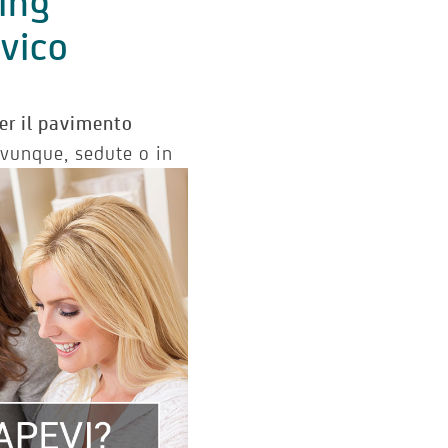
ding
lvico
per il pavimento
 ovunque,
sedute o in