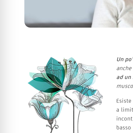
Un po’
anche 
ad un 
muscol
Esiste
a limi
incon
basso 