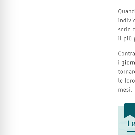
Quando
indivi
serie 
il più
Contr
i giorn
tornar
le lor
mesi.
Le