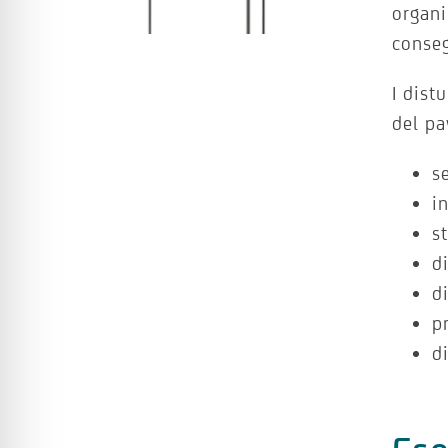
organi
conseg
I dist
del pa
s
i
s
d
d
p
d