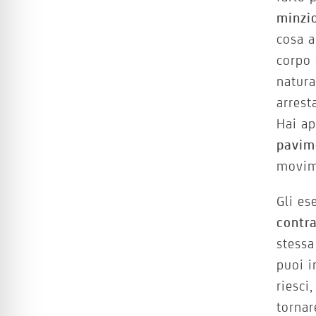
minzi
cosa a
corpo 
natura
arrest
Hai ap
pavim
movim
Gli es
contra
stessa
puoi i
riesci
torna