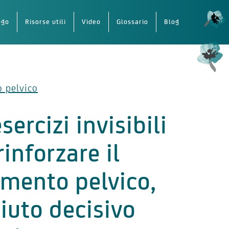
ogo
Risorse utili
Video
Glossario
Blog
 pelvico
esercizi invisibili
rinforzare il
mento pelvico,
iuto decisivo