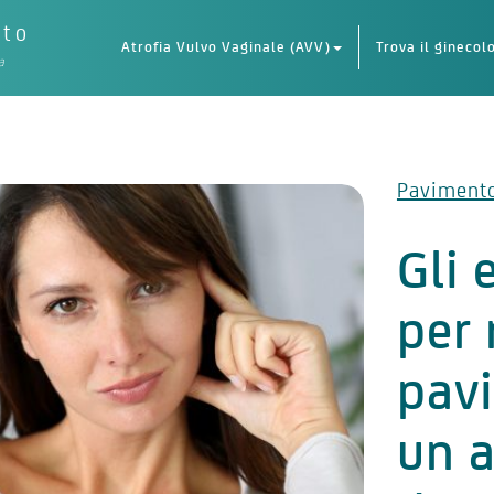
eto
Atrofia Vulvo Vaginale (AVV)
Trova il ginecol
a
Pavimento
Gli 
per 
pavi
un a