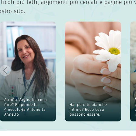
rticoli più letti, argomenti più cercati e pagine più 
ostro sito.
Atrofia Vaginale, cosa
fare? Risponde la
Hai perdite bianche
ginecologa Antonella
intime? Ecco cosa
Agnello
possono essere.