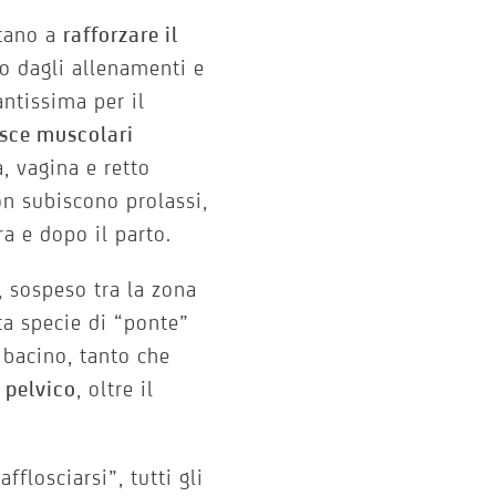
ntano a
rafforzare il
o dagli allenamenti e
ntissima per il
sce muscolari
ra, vagina e retto
n subiscono prolassi,
ra e dopo il parto.
, sospeso tra la zona
ta specie di “ponte”
l bacino, tanto che
 pelvico
, oltre il
fflosciarsi”, tutti gli