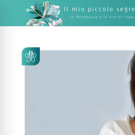
Il mio piccolo segr
La Menopausa e la vita di coppi