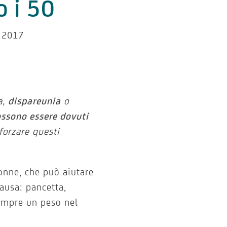
 i 50
 2017
a,
dispareunia
o
ssono essere dovuti
forzare questi
donne, che può aiutare
pausa: pancetta,
empre un peso nel