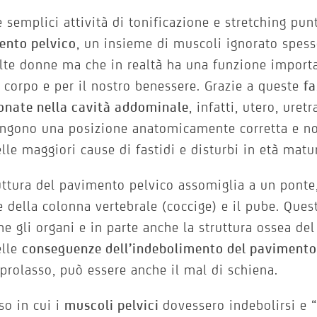
 semplici attività di tonificazione e stretching pu
ento pelvico
, un insieme di muscoli ignorato spess
te donne ma che in realtà ha una funzione importa
 corpo e per il nostro benessere. Grazie a queste
fa
onate nella cavità addominale
, infatti, utero, uret
ngono una posizione anatomicamente corretta e no
lle maggiori cause di fastidi e disturbi in età matu
uttura del pavimento pelvico assomiglia a un ponte
e della colonna vertebrale (coccige) e il pube. Ques
ne gli organi e in parte anche la struttura ossea de
elle
conseguenze dell’indebolimento del pavimento
 prolasso, può essere anche il mal di schiena.
so in cui i
muscoli pelvici
dovessero indebolirsi e “a