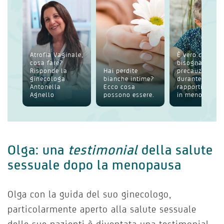
Atrofia Vaginale,
È vero che
cosa fare?
bisogna usare
Risponde la
Hai perdite
precauzioni
ginecologa
bianche intime?
durante i
Antonella
Ecco cosa
rapporti anche
Agnello
possono essere.
in menop...
Olga: una
testimonial
della salute
sessuale dopo la menopausa
Olga con la guida del suo ginecologo,
particolarmente aperto alla salute sessuale