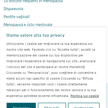
10 disturbi frequenti in menopausa
Dispareunia
Perdite vaginali
Menopausa e ciclo mestruale
Menopausa precoce
Diamo valore alla tua privacy
Menopausa tardiva
Utilizziamo i cookie per migliorare la tua esperienza sul
Salute psicologica in menopausa
nostro sito web. Facendo clic su "Accetta tutto", accetti la
memorizzazione dei cookie sul tuo dispositivo per
Igiene intima in menopausa
migliorare l'esperienza di navigazione sul sito, analizzare
Alimentazione e menopausa
l'utilizzo del sito e partecipare al nostro marketing.
Menopausa e sport
Cliccando su "Personalizza", puoi scegliere di consentire o
meno alcuni tipi specifici di cookie Cliccando su "Rifiuta
tutto", verranno impostati solo i cookie strettamente
necessari per il funzionamento del nostro servizio e la tua
Dichiarazione sulla privacy
Termini d’uso
esperienza potrebbe esserne influenzata.
Politica sui cookie
Politica dei cookie
Mappa del sito
Contattaci
Copyright 2026 - Shionogi Srl
Personalizza
Rifiuta tutto
Accettare tutto