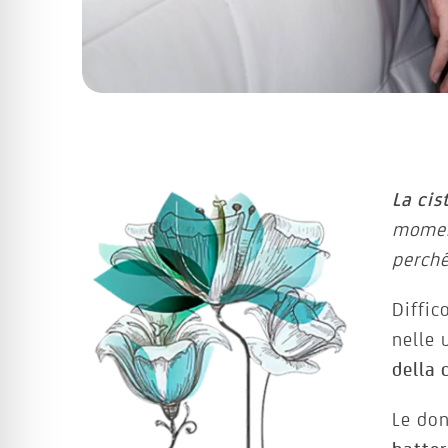
La cis
momen
perché
Diffic
nelle 
della 
Le don