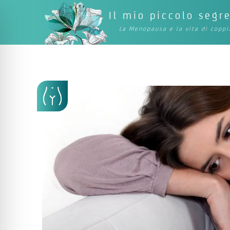
Il mio piccolo segr
La Menopausa e la vita di coppi