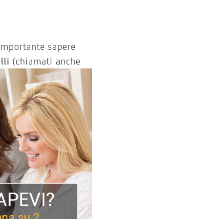
è importante sapere
lli
(chiamati anche