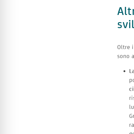
Alt
svi
Oltre 
sono a
L
p
c
r
l
G
r
g