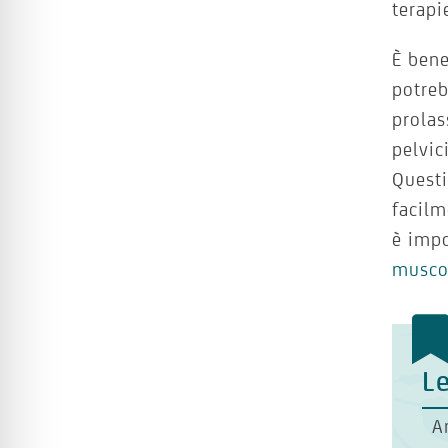
terapi
È bene
potreb
prolas
pelvic
Questi
facilm
è impo
muscol
Le
A