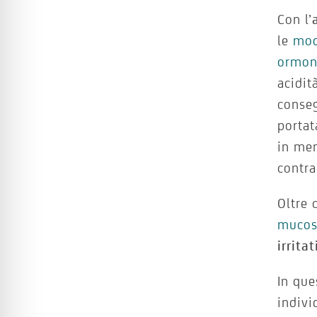
Con l’
le
modi
ormon
acidit
conseg
portat
in men
contra
Oltre 
muco
irritat
In que
indivi