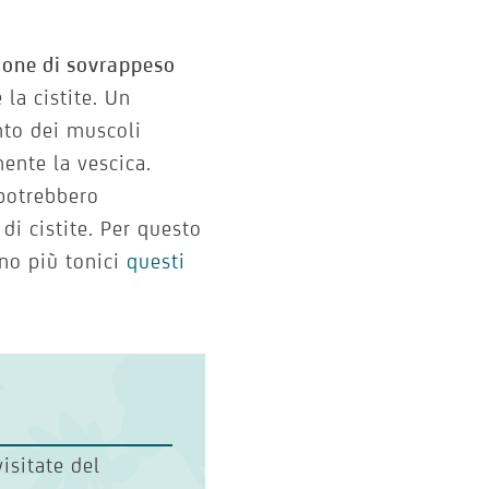
ione di sovrappeso
 la cistite. Un
nto dei muscoli
mente la vescica.
 potrebbero
 di cistite. Per questo
ono più tonici
questi
visitate del