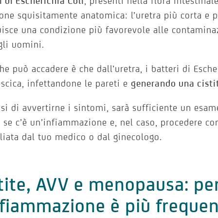
i di Escherichia Coli
, presenti nella flora intestinal
one squisitamente anatomica: l’uretra più corta e pi
uisce una condizione più favorevole alle contamina
gli uomini.
he può accadere è che dall’uretra, i batteri di Esche
escica, infettandone le pareti e
generando una cisti
si di avvertirne i sintomi, sarà sufficiente un esam
 se c’è un’infiammazione e, nel caso, procedere con
liata dal tuo medico o dal ginecologo.
tite, AVV e menopausa: pe
nfiammazione è più frequen