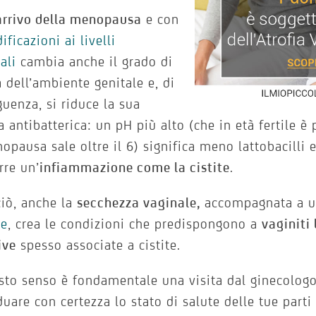
arrivo della menopausa
e con
ficazioni ai livelli
ali
cambia anche il grado di
à dell’ambiente genitale e, di
uenza, si riduce la sua
a antibatterica: un pH più alto (che in età fertile è
opausa sale oltre il 6) significa meno lattobacilli e
rre un’
infiammazione come la cistite
.
ciò, anche la
secchezza vaginale,
accompagnata a 
se
, crea le condizioni che predispongono a
vaginiti
ive
spesso associate a cistite.
sto senso è fondamentale una visita dal ginecolog
duare con certezza lo stato di salute delle tue parti