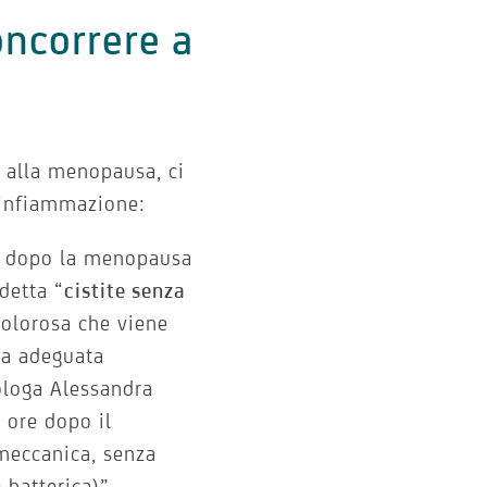
oncorrere a
i alla menopausa, ci
’infiammazione:
a dopo la menopausa
detta “
cistite senza
dolorosa che viene
na adeguata
cologa Alessandra
2 ore dopo il
meccanica, senza
 batterica)”.