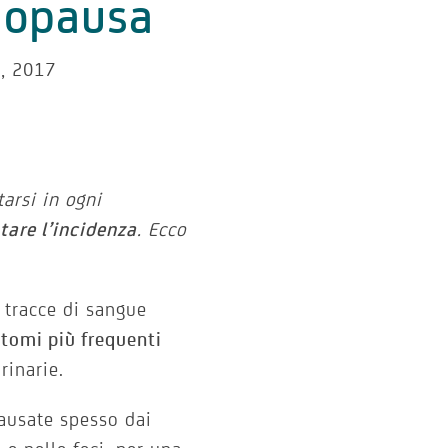
opausa
, 2017
arsi in ogni
are l’incidenza
. Ecco
, tracce di sangue
ntomi più frequenti
rinarie.
causate spesso dai