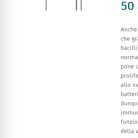
50 
Anche 
che g
bacill
norma
pone u
prolif
allo s
batter
dunque
immuni
funzio
della v