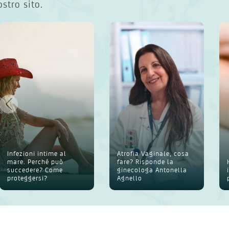
ostro sito.
Infezioni intime al
Atrofia Vaginale, cosa
mare. Perché può
fare? Risponde la
succedere? Come
ginecologa Antonella
proteggersi?
Agnello