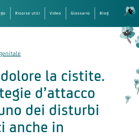
ogo
Risorse utili
Video
Glossario
Blog
genitale
dolore la cistite.
tegie d’attacco
uno dei disturbi
ci anche in