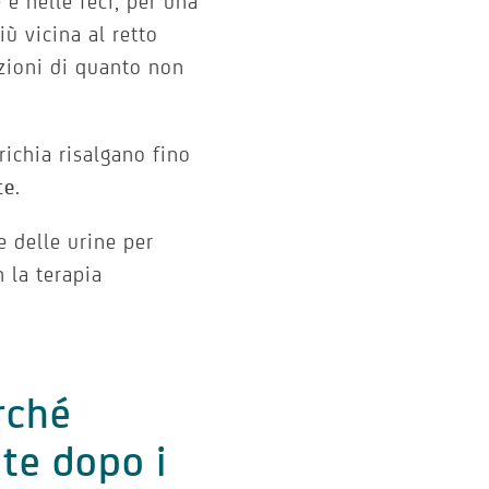
e e nelle feci, per una
ù vicina al retto
zioni di quanto non
richia risalgano fino
te
.
e delle urine per
 la terapia
rché
te dopo i