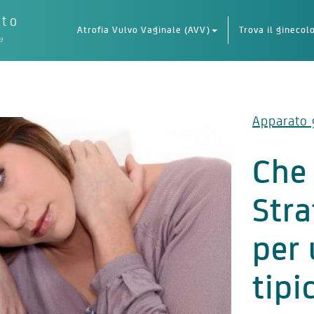
eto
Atrofia Vulvo Vaginale (AVV)
Trova il ginecol
a
Apparato 
Che 
Stra
per 
tipi