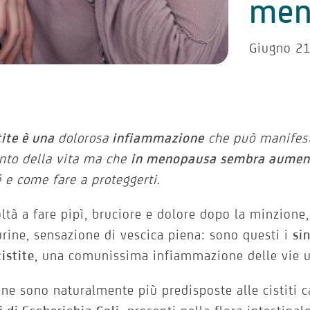
men
Giugno 21
tite è una
dolorosa
infiammazione
che può manifest
to della vita ma che
in menopausa sembra aument
 e come fare a proteggerti.
oltà a fare pipì, bruciore e dolore dopo la minzione
urine, sensazione di vescica piena: sono questi i
si
cistite
, una comunissima infiammazione delle vie u
ne sono naturalmente più predisposte alle cistiti 