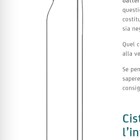
batter
questi
costit
sia ne
Quel c
alla v
Se pen
sapere
consig
Cis
l’i