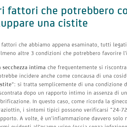
ri fattori che potrebbero c
luppare una cistite
i fattori che abbiamo appena esaminato, tutti legat
lmeno altre 3 condizioni che potrebbero favorire l
a secchezza intima
che frequentemente si riscontr
otrebbe incidere anche come concausa di una cosid
istite
”: si tratta semplicemente di una condizione 
iscontrata dopo un rapporto intimo in assenza di u
ubrificazione. In questo caso, come ricorda la gine
raziottin, i sintomi tipici possono verificarsi “24-7
apporto. A volte, è un’infiammazione davvero solo 
ermi evidenti all’esame urine (ossia senza infezione