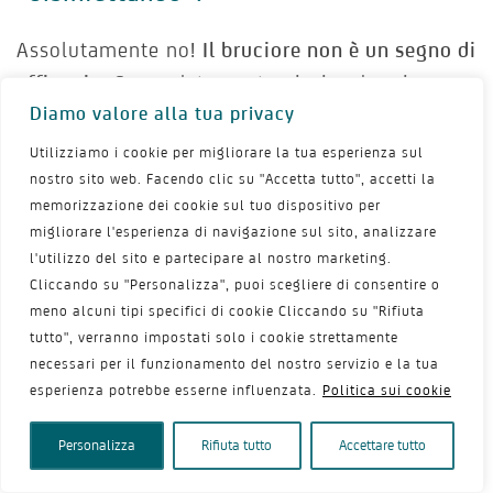
Assolutamente no!
Il bruciore non è un segno di
efficacia
. Se un detergente pizzica, brucia o
Diamo valore alla tua privacy
lascia la zona più secca, potrebbe essere
troppo aggressivo o non adatto alla tua
Utilizziamo i cookie per migliorare la tua esperienza sul
situazione. In menopausa i tessuti possono
nostro sito web. Facendo clic su "Accetta tutto", accetti la
memorizzazione dei cookie sul tuo dispositivo per
essere più sensibili:
il prodotto giusto
migliorare l'esperienza di navigazione sul sito, analizzare
dovrebbe dare comfort, non fastidio
.
l'utilizzo del sito e partecipare al nostro marketing.
Cliccando su "Personalizza", puoi scegliere di consentire o
meno alcuni tipi specifici di cookie Cliccando su "Rifiuta
Posso lavarmi solo con acqua?
tutto", verranno impostati solo i cookie strettamente
necessari per il funzionamento del nostro servizio e la tua
In alcuni casi sì, soprattutto se la zona è molto
esperienza potrebbe esserne influenzata.
Politica sui cookie
irritata. Tuttavia, alcune donne preferiscono
usare un detergente delicato per sentirsi più
Personalizza
Rifiuta tutto
Accettare tutto
pulite. La scelta dipende dalla tolleranza