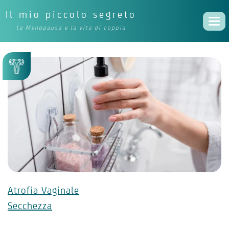
Il mio piccolo segreto
Togg
La Menopausa e la vita di coppia
navi
Atrofia Vaginale
Secchezza