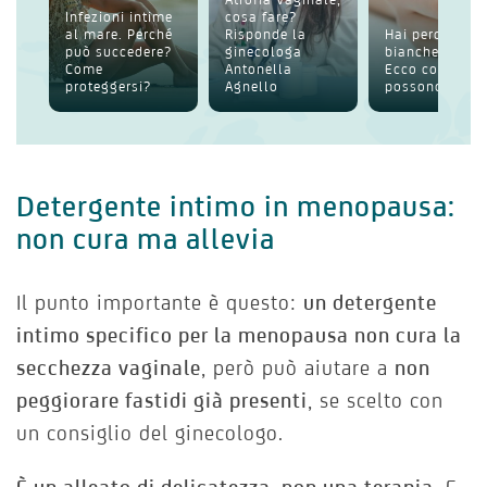
Infezioni intime
cosa fare?
al mare. Perché
Risponde la
Hai perdite
può succedere?
ginecologa
bianche intim
Come
Antonella
Ecco cosa
proteggersi?
Agnello
possono esser
Detergente intimo in menopausa:
non cura ma allevia
Il punto importante è questo:
un detergente
intimo specifico per la menopausa non cura la
secchezza vaginale
, però può aiutare a
non
peggiorare fastidi già presenti
, se scelto con
un consiglio del ginecologo.