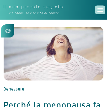
Il mio piccolo segreto
Togg
La Menopausa e la vita di coppia
navi
Benessere
Perché la menopausa fa