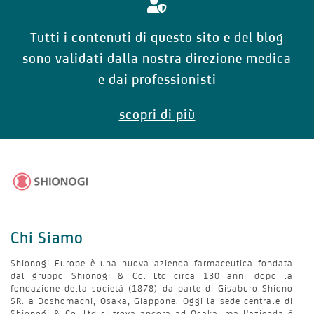
Tutti i contenuti di questo sito e del blog
sono validati dalla nostra direzione medica
e dai professionisti
scopri di più
Chi Siamo
Shionogi Europe è una nuova azienda farmaceutica fondata
dal gruppo Shionogi & Co. Ltd circa 130 anni dopo la
fondazione della società (1878) da parte di Gisaburo Shiono
SR. a Doshomachi, Osaka, Giappone. Oggi la sede centrale di
Shionogi & Co. Ltd si trova ancora ad Osaka, ma l'azienda è