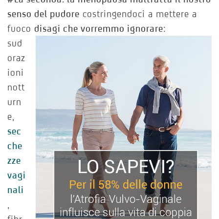
senso del pudore
costringendoci a mettere a
fuoco
disagi che vorremmo
ignorare
:
sud
oraz
ioni
nott
urn
e,
sec
che
zze
vagi
nali
,