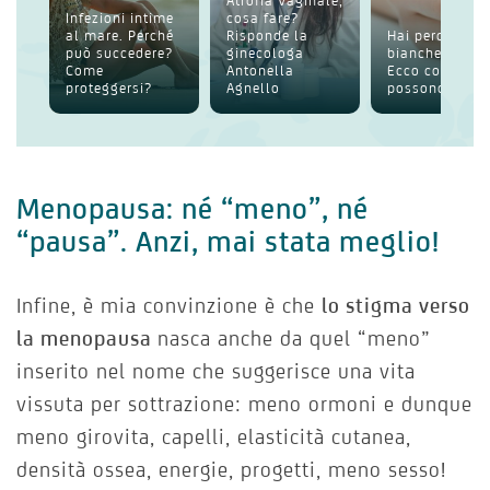
Atrofia Vaginale,
Infezioni intime
cosa fare?
al mare. Perché
Risponde la
Hai perdite
può succedere?
ginecologa
bianche intim
Come
Antonella
Ecco cosa
proteggersi?
Agnello
possono esser
Menopausa: né “meno”, né
“pausa”. Anzi, mai stata meglio!
Infine, è mia convinzione è che
lo stigma verso
la menopausa
nasca anche da quel “meno”
inserito nel nome che suggerisce una vita
vissuta per sottrazione: meno ormoni e dunque
meno girovita, capelli, elasticità cutanea,
densità ossea, energie, progetti, meno sesso!