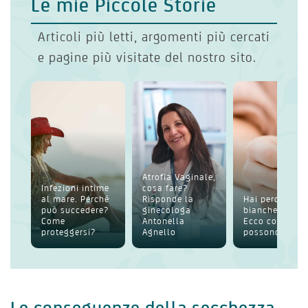
Le mie Piccole Storie
Articoli più letti, argomenti più cercati
e pagine più visitate del nostro sito.
Atrofia Vaginale,
Infezioni intime
cosa fare?
al mare. Perché
Risponde la
Hai perdite
può succedere?
ginecologa
bianche intim
Come
Antonella
Ecco cosa
proteggersi?
Agnello
possono esser
Le conseguenze della secchezza