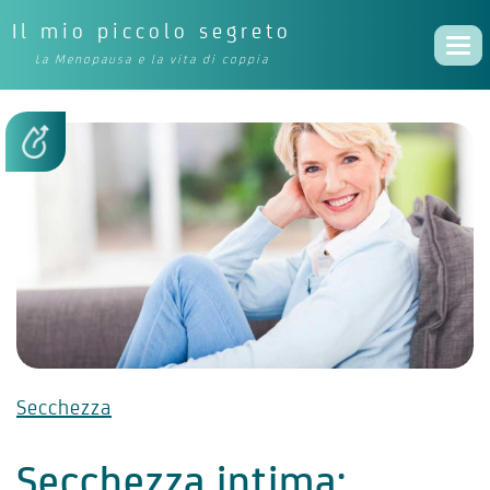
Il mio piccolo segreto
Togg
La Menopausa e la vita di coppia
navi
Secchezza
Secchezza intima: