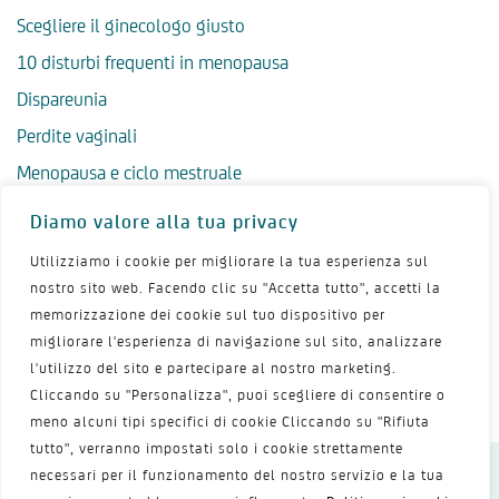
Scegliere il ginecologo giusto
10 disturbi frequenti in menopausa
Dispareunia
Perdite vaginali
Menopausa e ciclo mestruale
Menopausa precoce
Diamo valore alla tua privacy
Menopausa tardiva
Utilizziamo i cookie per migliorare la tua esperienza sul
Salute psicologica in menopausa
nostro sito web. Facendo clic su "Accetta tutto", accetti la
memorizzazione dei cookie sul tuo dispositivo per
Igiene intima in menopausa
migliorare l'esperienza di navigazione sul sito, analizzare
Alimentazione e menopausa
l'utilizzo del sito e partecipare al nostro marketing.
Menopausa e sport
Cliccando su "Personalizza", puoi scegliere di consentire o
meno alcuni tipi specifici di cookie Cliccando su "Rifiuta
tutto", verranno impostati solo i cookie strettamente
necessari per il funzionamento del nostro servizio e la tua
Dichiarazione sulla privacy
Termini d’uso