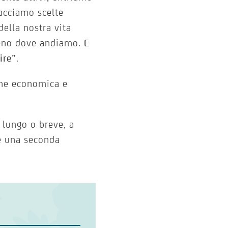
acciamo scelte
ella nostra vita
meno dove andiamo.
E
ire
”.
ione economica e
 lungo o breve, a
se una seconda