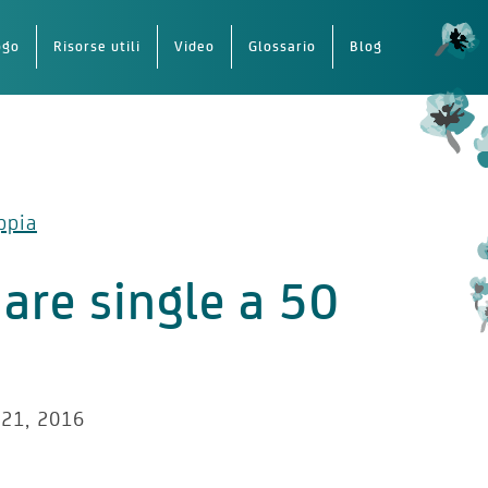
ogo
Risorse utili
Video
Glossario
Blog
ppia
are single a 50
i
21, 2016