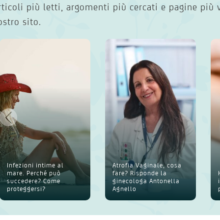
rticoli più letti, argomenti più cercati e pagine più 
ostro sito.
Infezioni intime al
Atrofia Vaginale, cosa
mare. Perché può
fare? Risponde la
succedere? Come
ginecologa Antonella
proteggersi?
Agnello