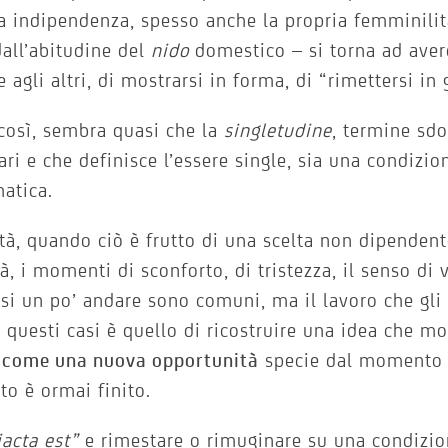
a indipendenza, spesso anche la propria femminilit
dall’abitudine del
nido
domestico – si torna ad avere
e agli altri, di mostrarsi in forma, di “rimettersi in 
così, sembra quasi che la
singletudine
, termine sd
ari e che definisce l’essere single, sia una condizi
atica.
ltà, quando ciò è frutto di una scelta non dipendent
à, i momenti di sconforto, di tristezza, il senso di
rsi un po’ andare sono comuni, ma il lavoro che gli 
n questi casi è quello di ricostruire una idea che mo
e come una nuova opportunità
specie dal momento i
to è ormai finito.
iacta est”
e rimestare o rimuginare su una condizio