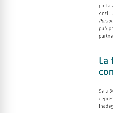
porta 
Anzi: 
Person
può po
partne
La 
con
Se a 3
depres
inadeg