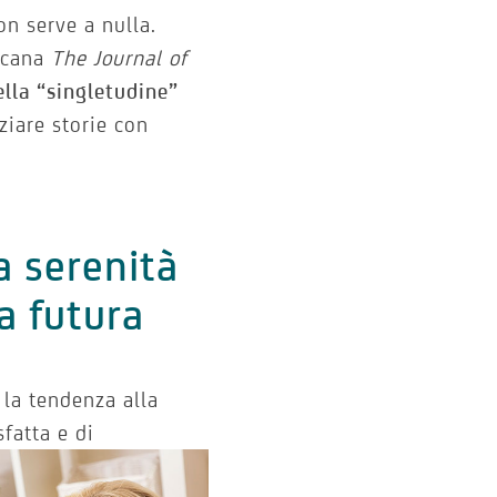
on serve a nulla.
ricana
The Journal of
ella “singletudine”
ziare storie con
la serenità
ta futura
 la tendenza alla
fatta e di