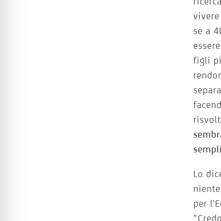
ricerc
vivere
se a 4
essere
figli 
rendo
separa
facend
risvol
sembra
sempl
Lo dic
nient
per l’
“Credo