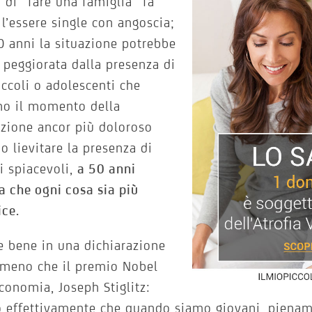
a di “fare una famiglia” fa
 l’essere single con angoscia;
0 anni la situazione potrebbe
 peggiorata dalla presenza di
piccoli o adolescenti che
no il momento della
zione ancor più doloroso
o lievitare la presenza di
ti spiacevoli,
a 50 anni
 che ogni cosa sia più
ice.
e bene in una dichiarazione
emeno che il premio Nobel
Economia, Joseph Stiglitz:
 effettivamente che quando siamo giovani, piename