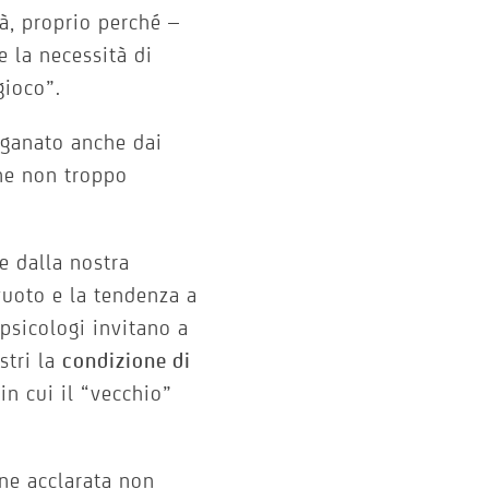
à, proprio perché –
 la necessità di
gioco”.
oganato anche dai
one non troppo
e dalla nostra
 vuoto e la tendenza a
psicologi invitano a
stri la
condizione di
n cui il “vecchio”
ne acclarata non