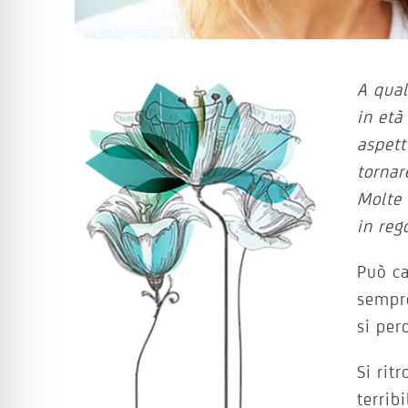
A qual
in età
aspett
tornar
Molte 
in reg
Può ca
sempre
si per
Si rit
terrib