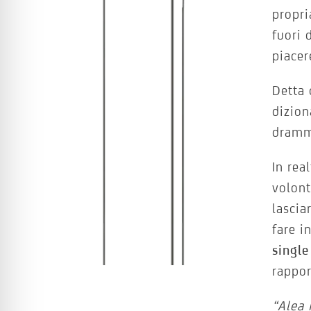
propri
fuori 
piacer
Detta 
dizion
dramm
In rea
volont
lascia
fare i
singl
rappor
“Alea 