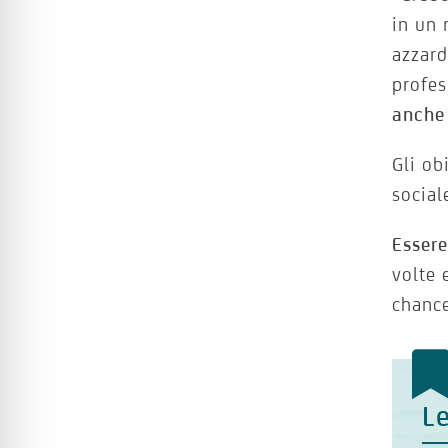
in un 
azzard
profes
anche 
Gli ob
social
Essere
volte 
chanc
Le