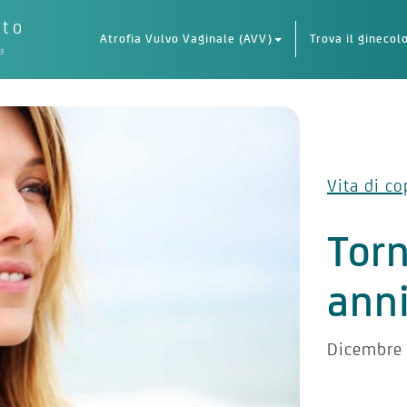
eto
Atrofia Vulvo Vaginale (AVV)
Trova il ginecol
a
Vita di co
Torn
ann
Dicembre 