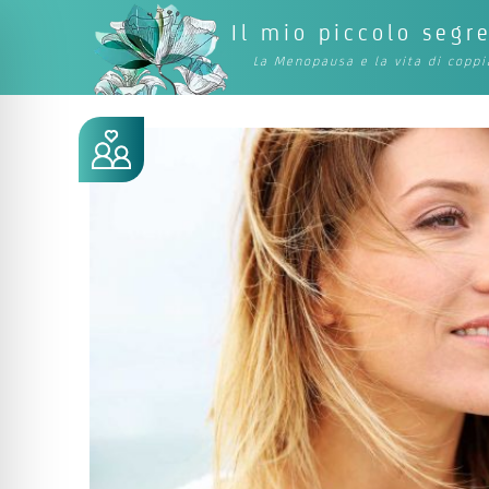
Il mio piccolo segr
La Menopausa e la vita di coppi