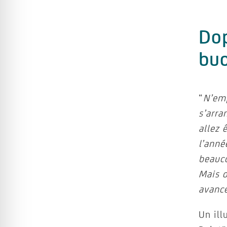
Dop
buo
“
N’emp
s’arra
allez 
l’anné
beauc
Mais d
avance
Un ill