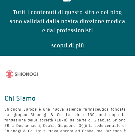
Tutti i contenuti di questo sito e del blog
sono validati dalla nostra direzione medica
Seno
e dai professionisti
Intestino
scopri di più
Alimentazione
Atrofia Vaginale
Chi Siamo
Apparato genitale
Shionogi Europe è una nuova azienda farmaceutica fondata
dal gruppo Shionogi & Co. Ltd circa 130 anni dopo la
fondazione della società (1878) da parte di Gisaburo Shiono
SR. a Doshomachi, Osaka, Giappone. Oggi la sede centrale di
Secchezza
Shionogi & Co. Ltd si trova ancora ad Osaka, ma l'azienda è