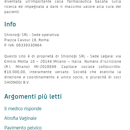
diventata un'importante casa farmaceutica basata sulla
ricerca ed impegnata a dare il massimo valore alla cura dei
pazienti.
Pavimento pelvico
Info
Prurito intimo
Shionogi SRL - Sede operativa
Piazza Cavour 19, Roma
P. IVA: 08339330964
Gambe
Questo sito è di proprietà di Shionogi SRL - Sede Legale: via
Emilio Motta 10 – 20144 Milano – Italia. Numero d’iscrizione
(R.I. Milano) MI-2018849. Capitale sociale sottoscritto:
€10.000,00, interamente versato. Società che esercita la
Ossa
direzione e coordinamento e unico socio, o pluralità di soci
SHIONOGI B.V.
Argomenti più letti
Sessualità
Il medico risponde
Vita di coppia
Atrofia Vaginale
Pavimento pelvico