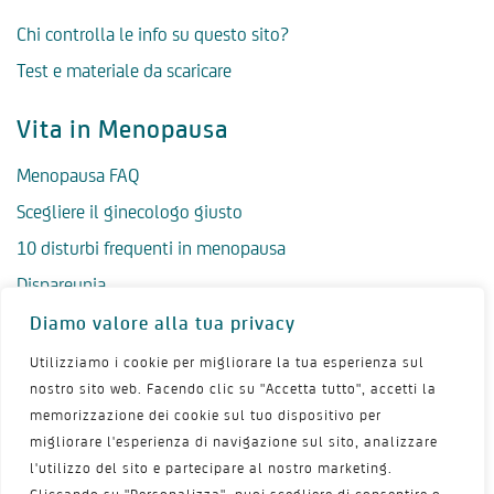
Chi controlla le info su questo sito?
Test e materiale da scaricare
Vita in Menopausa
Menopausa FAQ
Scegliere il ginecologo giusto
10 disturbi frequenti in menopausa
Dispareunia
Perdite vaginali
Diamo valore alla tua privacy
Menopausa e ciclo mestruale
Utilizziamo i cookie per migliorare la tua esperienza sul
nostro sito web. Facendo clic su "Accetta tutto", accetti la
Menopausa precoce
memorizzazione dei cookie sul tuo dispositivo per
Menopausa tardiva
migliorare l'esperienza di navigazione sul sito, analizzare
Salute psicologica in menopausa
l'utilizzo del sito e partecipare al nostro marketing.