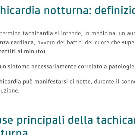
hicardia notturna: definiz
l termine
tachicardia
si intende, in medicina, un au
enza cardiaca
, ovvero dei battiti del cuore che
supe
attiti al minuto)
.
un sintomo necessariamente correlato a patologie
hicardia può manifestarsi di notte
, durante il son
rruzione.
se principali della tachica
tturna