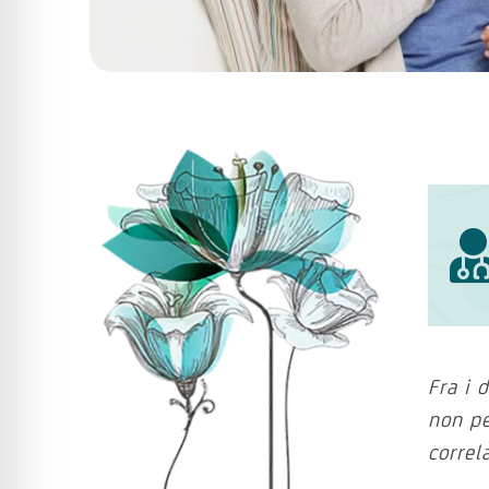
Fra i 
non pe
correl