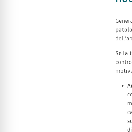
Gener
patol
dell’a
Se la 
contro
motiva
A
c
m
c
s
d