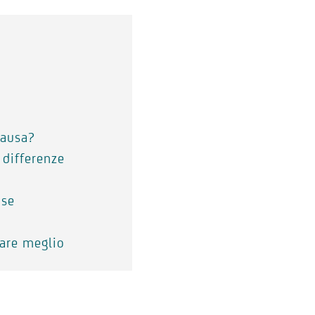
pausa?
 differenze
use
tare meglio