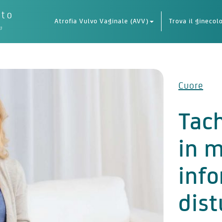
eto
Atrofia Vulvo Vaginale (AVV)
Trova il ginecol
a
Cuore
Tach
in 
info
dist