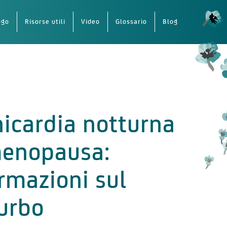
ogo
Risorse utili
Video
Glossario
Blog
icardia notturna
menopausa:
rmazioni sul
urbo