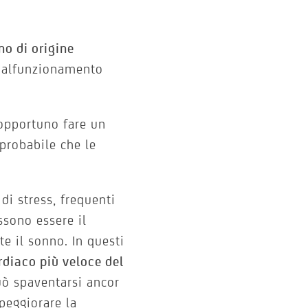
no di origine
 malfunzionamento
opportuno fare un
probabile che le
di stress, frequenti
ssono essere il
e il sonno. In questi
rdiaco più veloce del
uò spaventarsi ancor
 peggiorare la