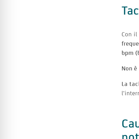
Tac
Con i
frequ
bpm (b
Non è 
La tac
l’inte
Cau
no