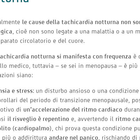
almente
le cause della tachicardia notturna non so
ogica
, cioè non sono legate a una malattia o a un
pparato circolatorio e del cuore.
tachicardia notturna si manifesta con frequenza
è 
llo medico, tuttavia – se sei in menopausa – è più 
zioni siano:
nsia e stress:
un disturbo ansioso o una condizione 
orollari del periodo di transizione menopausale, po
otivo di
un’accelerazione del ritmo cardiaco
durant
asi
il risveglio è repentino
e, avvertendo il
ritmo ca
olito
(
cardiopalmo
), chi prova questa condizione p
i più o addirittura
andare nel panico
, rischiando di