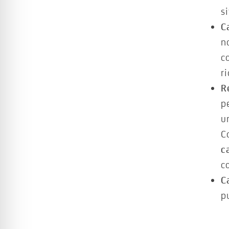
s
C
n
c
r
R
p
u
C
c
c
C
p