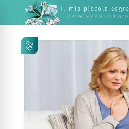
Il mio piccolo segr
La Menopausa e la vita di coppi