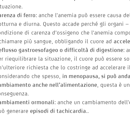
ituazione.
arenza di ferro:
anche l’anemia può essere causa del
otturna e diurna. Questo accade perché gli organi 
ondizione di carenza d’ossigeno che l’anemia compo
ichiamare più sangue, obbligando il cuore ad
accele
eflusso gastroesofageo o difficoltà di digestione:
a
er riequilibrare la situazione, il cuore può essere s
n’ulteriore richiesta che lo costringe ad accelerare 
onsiderando che spesso,
in menopausa, si può anda
ambiamento anche nell’alimentazione
, questa è un
onseguenza.
ambiamenti ormonali:
anche un cambiamento dell’
uò generare
episodi di tachicardia.
.