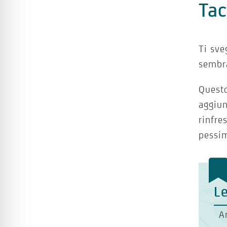
Tac
Ti sve
sembra
Questo
aggiun
rinfre
pessim
Le
A