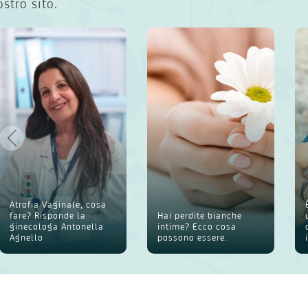
ostro sito.
Atrofia Vaginale, cosa
fare? Risponde la
Hai perdite bianche
ginecologa Antonella
intime? Ecco cosa
Agnello
possono essere.