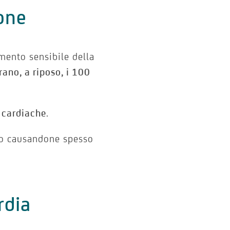
ione
mento sensibile della
rano, a riposo, i 100
 cardiache
.
no causandone spesso
rdia