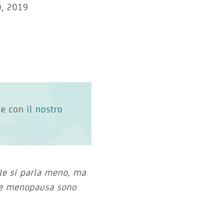
, 2019
one con
il nostro
ale si parla meno, ma
a e menopausa sono