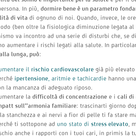
persona. In più,
dormire bene è un parametro fonda
lità di vita
di ognuno di noi. Quando, invece, le or
odo (ben oltre la fisiologica diminuzione legata al 
nismo va incontro ad una serie di disturbi che, se d
o aumentare i rischi legati alla salute. In particola
alla lunga, può
:
umentare il
rischio cardiovascolare
già più elevato
erché
ipertensione
, aritmie e tachicardie
hanno una 
on la mancanza di adeguato riposo.
umentare la
difficoltà di concentrazione
e i
cali d
mpatt sull’’armonia familiare
: trascinarti giorno d
lla stanchezza e ai nervi a fior di pelle ti fa stare m
erché ti sottopone ad
uno stato di
stress
elevato
, 
ischio anche i rapporti con i tuoi cari, in primis la 