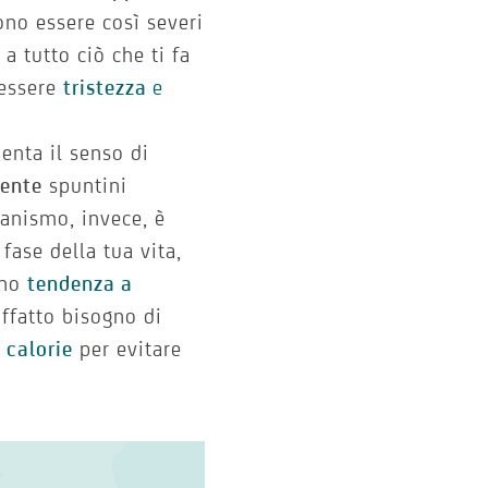
no essere così severi
 a tutto ciò che ti fa
 essere
tristezza
e
menta il senso di
ente
spuntini
ccanismo, invece, è
fase della tua vita,
ano
tendenza a
affatto bisogno di
e calorie
per evitare