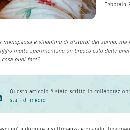
Febbraio 
e menopausa è sinonimo di disturbi del sonno, ma 
ggio molte sperimentano un brusco calo delle ener
 cosa puoi fare?
Questo articolo è stato scritto in collaborazio
staff di medici
esci più a dormire a sufficienza
e quando, finalment