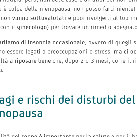
o è colpa della menopausa, non posso farci niente!
 non vanno sottovalutati
e puoi rivolgerti al tuo m
 con il
ginecologo
) per trovare un rimedio adeguato
rliamo di insonnia occasionale
, ovvero di quegli 
o essere legati a preoccupazioni o stress,
ma ci oc
oltà a riposare bene
che, dopo 2 o 3 mesi, corre il r
a.
agi e rischi dei disturbi de
nopausa
lità del sonno è importante per la salute
e per il 