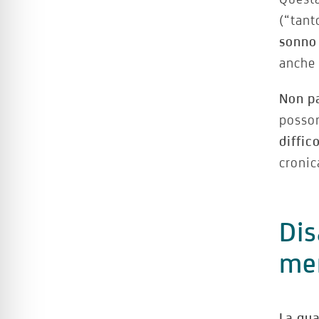
(“tant
sonno
anche
Non pa
posson
diffic
cronic
Dis
me
La qua