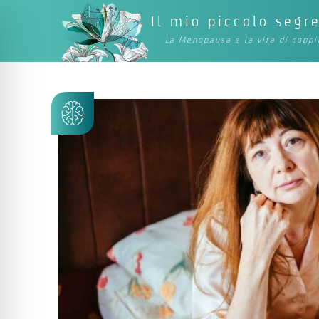
Il mio piccolo segr
La Menopausa e la vita di coppi