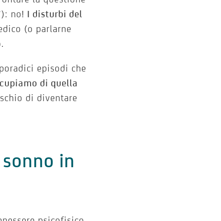
”): no!
I disturbi del
edico (o parlarne
.
sporadici episodi che
cupiamo di quella
ischio di diventare
l sonno in
benessere psicofisico