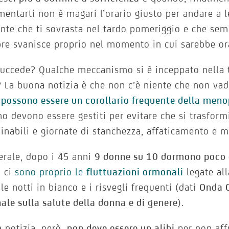
entarti non è magari l’orario giusto per andare a 
nte che ti sovrasta nel tardo pomeriggio e che semb
re svanisce proprio nel momento in cui sarebbe or
uccede? Qualche meccanismo si è inceppato nella 
 La buona notizia è che non c’è niente che non vad
possono essere un corollario frequente della men
no devono essere gestiti per evitare che si trasform
inabili e giornate di stanchezza, affaticamento e ma
erale, dopo i 45 anni
9 donne su 10 dormono poco 
o ci
sono proprio le
fluttuazioni ormonali
legate alla
 le notti in bianco e i risvegli frequenti (dati
Onda O
ale sulla salute della donna e di genere
).
 notizia, però,
non deve essere un alibi
per non aff