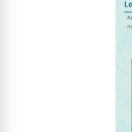
Le
A
n