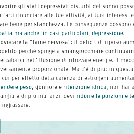
avorire gli stati depressivi:
disturbi del sonno posso
a farti rinunciare alle tue attività, ai tuoi interessi e
tare bene
per stanchezza
. Le conseguenze possono
patia
ma anche, in casi particolari,
depressione
.
rovocare la
“fame nervosa”:
il deficit di riposo au
ppetito perché spinge a
smangiucchiare continuam
percalorici nell’illusione di ritrovare energie. Il me
nversamente proporzionale. Ma c’è di più: in questa 
n cui per effetto della carenza di estrogeni aument
rendere peso
,
gonfiore e
ritenzione idrica
, non hai 
angiare di più ma, anzi, devi
ridurre le porzioni e l
i ingrassare.