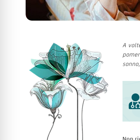
A volt
pomeri
sonno,
Non ri