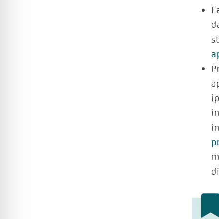
F
d
s
a
P
a
i
i
i
p
m
d