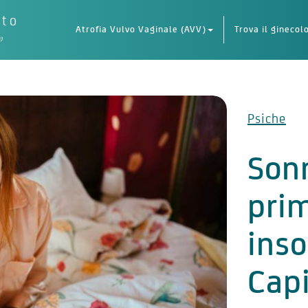
eto
Atrofia Vulvo Vaginale (AVV)
Trova il ginecol
a
Psiche
Son
prim
inso
Capi