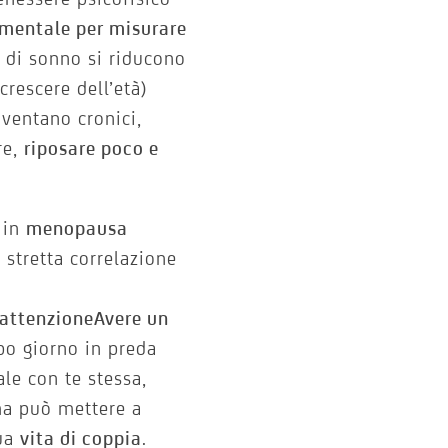
mentale per misurare
e di sonno si riducono
crescere dell’età)
iventano cronici,
re,
riposare poco e
 in
menopausa
stretta correlazione
i attenzioneAvere un
opo giorno in preda
ale con te stessa,
ma può mettere a
tua
vita di coppia
.