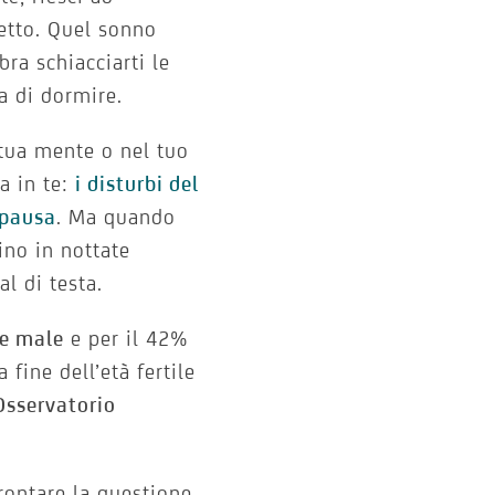
letto. Quel sonno
ra schiacciarti le
a di dormire.
tua mente o nel tuo
a in te:
i disturbi del
opausa
. Ma quando
ino in nottate
l di testa.
e male
e per il 42%
 fine dell’età fertile
sservatorio
rontare la questione