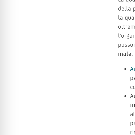
della 
la qua
oltrem
l’orga
posson
male, 
A
p
c
A
i
a
p
r