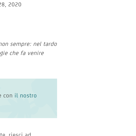
28, 2020
non sempre: nel tardo
gie che fa venire
ne con
il nostro
e, riesci ad