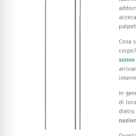
addorm
acceca
palpeb
Cosa s
corpo?
sonno 
arriva
interm
In gen
di lor
dietro
nazion
Questa