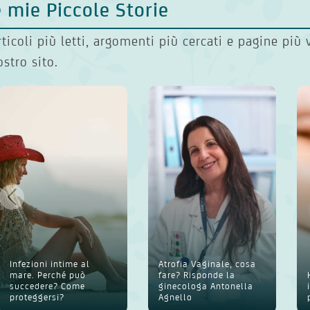
 mie Piccole Storie
rticoli più letti, argomenti più cercati e pagine più 
ostro sito.
Infezioni intime al
Atrofia Vaginale, cosa
mare. Perché può
fare? Risponde la
succedere? Come
ginecologa Antonella
proteggersi?
Agnello