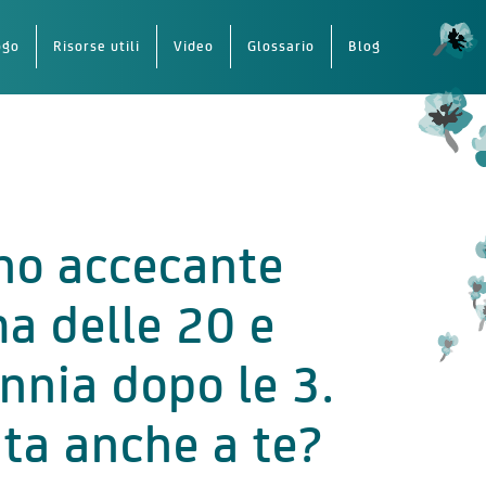
ogo
Risorse utili
Video
Glossario
Blog
no accecante
a delle 20 e
nnia dopo le 3.
ta anche a te?