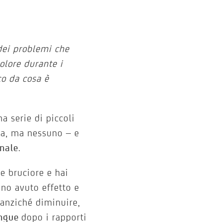
dei problemi che
olore durante i
co da cosa è
a serie di piccoli
nia, ma nessuno – e
inale
.
 e bruciore e hai
nno avuto effetto e
 anziché diminuire,
angue
dopo i rapporti