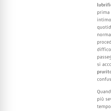
lubrif
prima 
intimo
quotid
normal
proced
diffic
passeg
si ac
prurit
confus
Quando
più se
tempo 