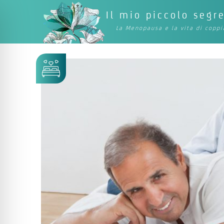
Il mio piccolo segr
La Menopausa e la vita di coppi