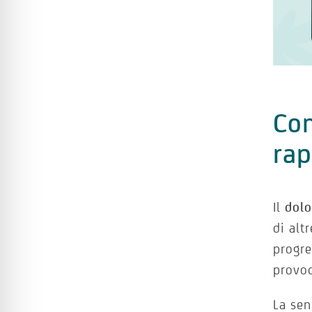
Com
rap
Il
dolo
di alt
progre
provoc
La se