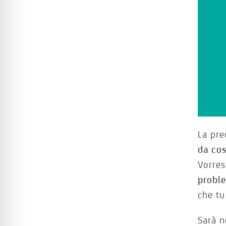
La pre
da co
Vorre
probl
che tu
Sarà 