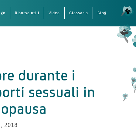
ogo
Risorse utili
Video
Glossario
Blog
re durante i
orti sessuali in
opausa
, 2018