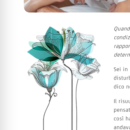
Quando
condiz
rappor
deter
Sei in
distur
dico n
Il ris
pensat
così h
andav