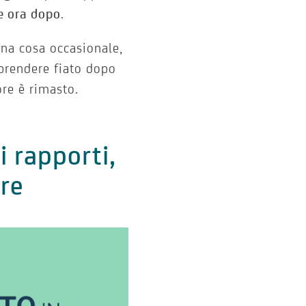
e ora dopo
.
una cosa occasionale,
iprendere fiato dopo
ore è rimasto.
i rapporti,
are