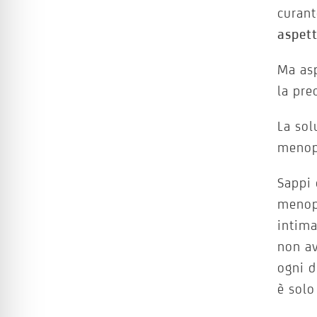
curant
aspett
Ma asp
la pre
La sol
menopa
Sappi 
menopa
intima
non av
ogni d
è sol