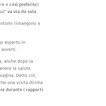
re e
così preferisci
osa”
va via da sola
.
 sintomi rimangono e
go esperto in
 avverti.
a, anche dopo la
enere la salute
vagina. Detto ciò,
che una visita dirima
re durante i rapporti