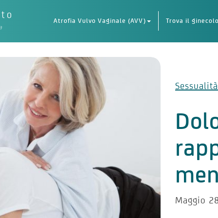
eto
Atrofia Vulvo Vaginale (AVV)
Trova il ginecol
a
Sessualità
Dolo
rapp
men
Maggio 28