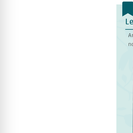
Le
A
n