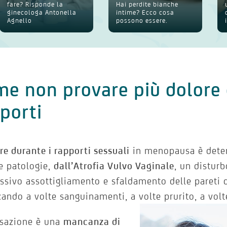
fare? Risponde la
Hai perdite bianche
ginecologa Antonella
intime? Ecco cosa
Agnello
possono essere.
e non provare più dolore 
porti
re durante i rapporti sessuali
in menopausa è deter
re patologie,
dall’Atrofia Vulvo Vaginale
, un distur
ssivo assottigliamento e sfaldamento delle pareti d
ando a volte sanguinamenti, a volte prurito, a volt
nsazione è una
mancanza di