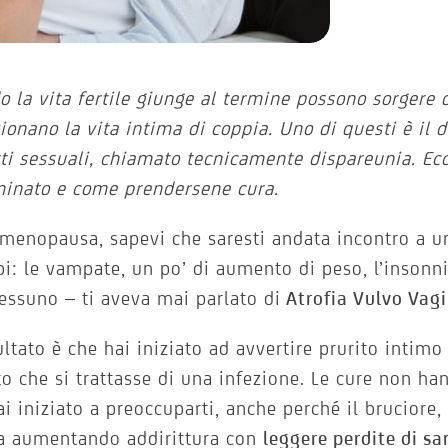
 la vita fertile giunge al termine possono sorgere 
ionano la vita intima di coppia. Uno di questi è il d
ti sessuali, chiamato tecnicamente dispareunia. Ec
minato e come prendersene cura.
 menopausa, sapevi che saresti andata incontro a un
bi: le vampate, un po’ di aumento di peso, l’inson
essuno – ti aveva mai parlato di
Atrofia Vulvo Vag
uultato è che hai iniziato ad avvertire prurito intimo
o che si trattasse di una infezione. Le cure non ha
ai iniziato a preoccuparti, anche perché il bruciore,
a aumentando addirittura con
leggere perdite di s