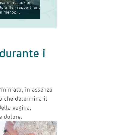
usare precauzioni
detergente intimo in
deg
durante i rapporti anche
menopausa? Ecco le
me
in menop...
carat...
la 
durante i
miniato, in assenza
bo che determina il
ella vagina,
e dolore.