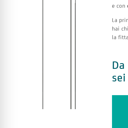
e con
La pri
hai ch
la fit
Da 
sei