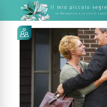
Il mio piccolo segr
La Menopausa e la vita di coppi