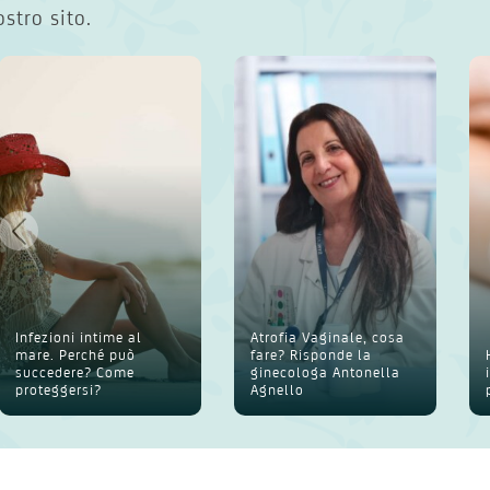
ostro sito.
Infezioni intime al
Atrofia Vaginale, cosa
mare. Perché può
fare? Risponde la
succedere? Come
ginecologa Antonella
proteggersi?
Agnello