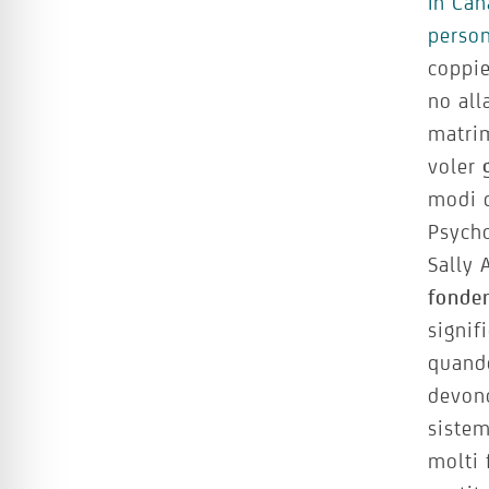
In Can
perso
coppie
no all
matri
voler
modi d
Psycho
Sally 
fonde
signif
quando
devono
sistem
molti 