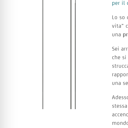
per il
Lo so 
vita” 
una
p
Sei ar
che si
strucc
rappor
una se
Adesso
stessa
accend
mondo 