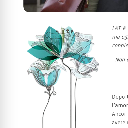
LAT è 
ma ogn
coppie
Non è
Dopo t
l’amo
Ancor 
avere