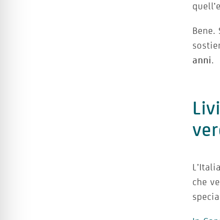
quell’
Bene. 
sostie
anni
.
Liv
ver
L’Ital
che ve
specia