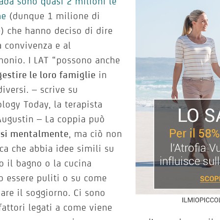
ada sono quasi 2 milioni le
ne
(dunque 1 milione di
) che hanno deciso di dire
a convivenza e al
monio. I LAT “possono anche
gestire le loro famiglie
in
iversi. – scrive su
logy Today, la terapista
Augustin – La coppia può
rsi mentalmente
, ma ciò non
ica che abbia idee simili su
 il bagno o la cucina
 essere puliti o su come
are il soggiorno. Ci sono
fattori legati a come viene