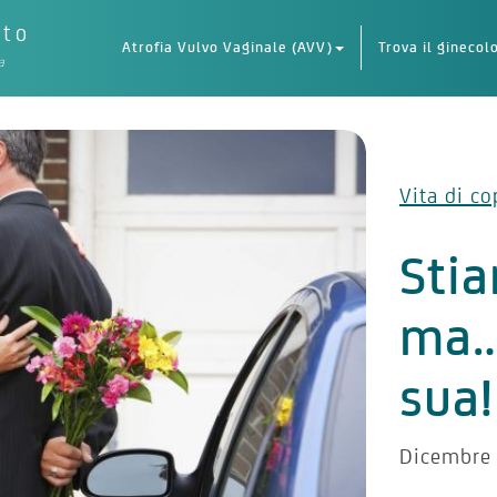
eto
Atrofia Vulvo Vaginale (AVV)
Trova il ginecol
a
Vita di co
Sti
ma…
sua!
Dicembre 