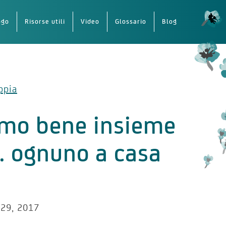
ogo
Risorse utili
Video
Glossario
Blog
ppia
amo bene insieme
 ognuno a casa
29, 2017