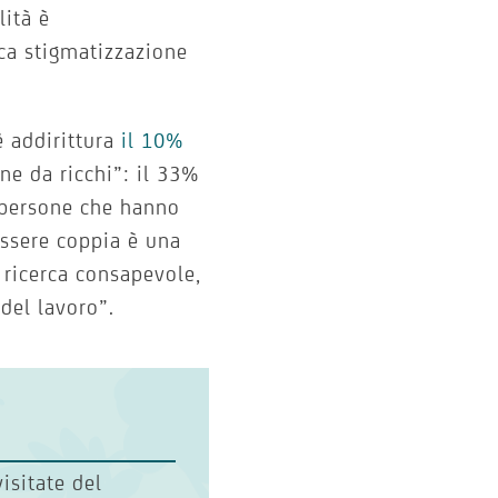
lità è
oca stigmatizzazione
è addirittura
il 10%
ne da ricchi”: il 33%
a persone che hanno
essere coppia è una
 ricerca consapevole,
del lavoro”.
visitate del