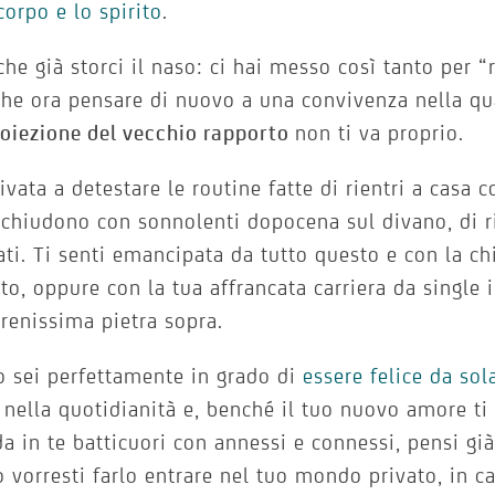
 corpo e lo spirito
.
che già storci il naso: ci hai messo così tanto per “
che ora pensare di nuovo a una convivenza nella qu
roiezione del vecchio rapporto
non ti va proprio.
rivata a detestare le routine fatte di rientri a casa 
 chiudono con sonnolenti dopocena sul divano, di ri
ati. Ti senti emancipata da tutto questo e con la ch
to, oppure con la tua affrancata carriera da single i
renissima pietra sopra.
 sei perfettamente in grado di
essere felice da sol
 nella quotidianità e, benché il tuo nuovo amore ti
a in te batticuori con annessi e connessi, pensi già
vorresti farlo entrare nel tuo mondo privato, in c