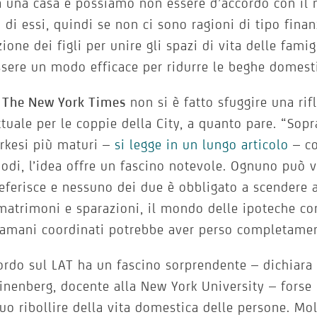
a una casa e possiamo non essere d’accordo con il 
 di essi, quindi se non ci sono ragioni di tipo finan
ione dei figli per unire gli spazi di vita delle famig
sere un modo efficace per ridurre le beghe domest
e
The New York Times
non si è fatto sfuggire una rif
ttuale per le coppie della City, a quanto pare. “Sopr
rkesi più maturi –
si legge in un lungo articolo
– co
odi, l’idea offre un fascino notevole. Ognuno può v
eferisce e nessuno dei due è obbligato a scendere
atrimoni e sparazioni, il mondo delle ipoteche co
amani coordinati potrebbe aver perso completament
ordo sul LAT ha un fascino sorprendente – dichiara 
linenberg, docente alla New York University – forse
uo ribollire della vita domestica delle persone. Mo