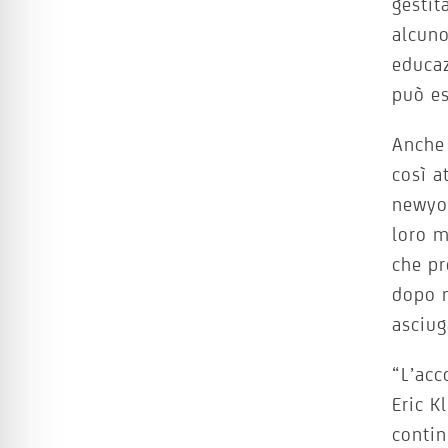
gestit
alcuno
educaz
può es
Anch
così a
newyo
loro m
che pr
dopo m
asciug
“L’acc
Eric K
contin