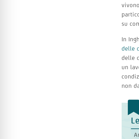
vivono
partic
su com
In Ing
delle 
delle 
un lav
condiz
non da
Le
A