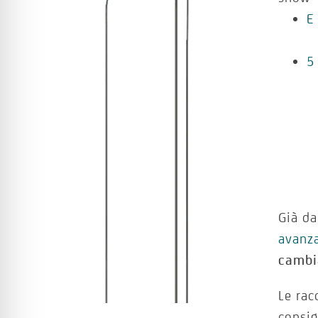
E
5
Già da
avanza
cambi
Le rac
consig