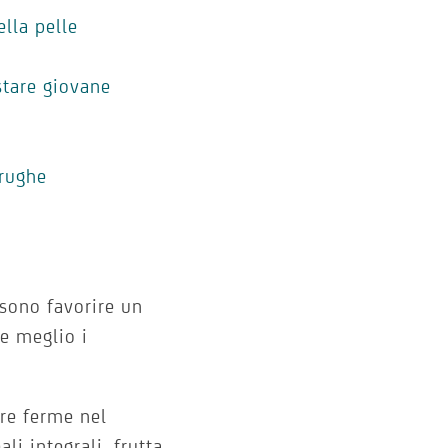
ella pelle
stare giovane
 rughe
ssono favorire un
re meglio i
pre ferme nel
li integrali, frutta,