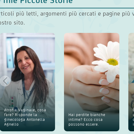
rticoli più letti, argomenti più cercati e pagine più 
ostro sito.
Atrofia Vaginale, cosa
fare? Risponde la
Hai perdite bianche
ginecologa Antonella
intime? Ecco cosa
Agnello
possono essere.