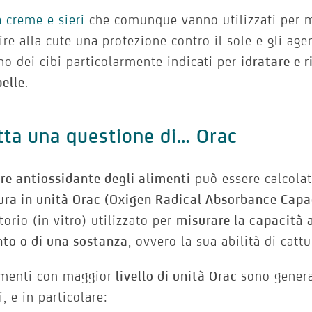
a creme e sieri
che comunque vanno utilizzati per m
ire alla cute una protezione contro il sole e gli age
no dei cibi particolarmente indicati per
idratare e 
pelle
.
tta una questione di… Orac
ere antiossidante degli alimenti
può essere calcolat
ura in unità Orac (Oxigen Radical Absorbance Capa
torio (in vitro) utilizzato per
misurare la capacità 
to o di una sostanza
, ovvero la sua abilità di cattur
imenti con maggior
livello di unità Orac
sono genera
i, e in particolare: