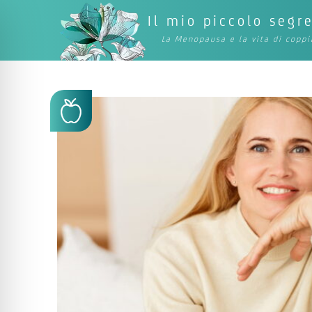
Il mio piccolo segr
La Menopausa e la vita di coppi