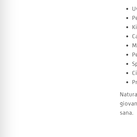
U
P
K
C
M
P
S
C
P
Natura
giovan
sana.