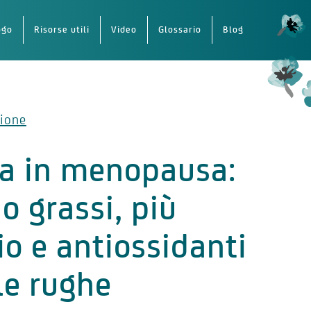
ogo
Risorse utili
Video
Glossario
Blog
ione
ta in menopausa:
 grassi, più
io e antiossidanti
le rughe