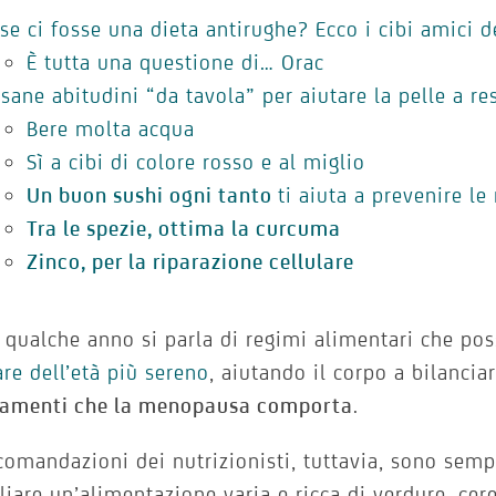
 se ci fosse una dieta antirughe? Ecco i cibi amici d
È tutta una questione di… Orac
 sane abitudini “da tavola” per aiutare la pelle a re
Bere molta acqua
Sì a cibi di colore rosso e al miglio
Un buon sushi ogni tanto
ti aiuta a prevenire le
Tra le spezie, ottima la curcuma
Zinco, per la riparazione cellulare
 qualche anno si parla di regimi alimentari che po
re dell’età più sereno
, aiutando il corpo a bilancia
amenti che la menopausa comporta
.
comandazioni dei nutrizionisti, tuttavia, sono sem
liare un’alimentazione varia e ricca di verdure, cerea