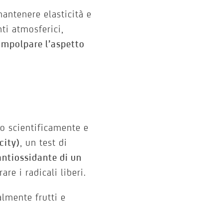
antenere elasticità e
nti atmosferici,
rimpolpare l’aspetto
o scientificamente e
city)
, un test di
antiossidante di un
are i radicali liberi.
lmente frutti e