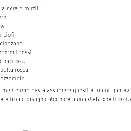
va nera e mirtilli
ere
iwi
arciofi
elanzane
eperoni rossi
pinaci cotti
ipolla rossa
rezzemolo
lmente non basta assumere questi alimenti per ave
e e liscia, bisogna abbinare a una dieta che li con