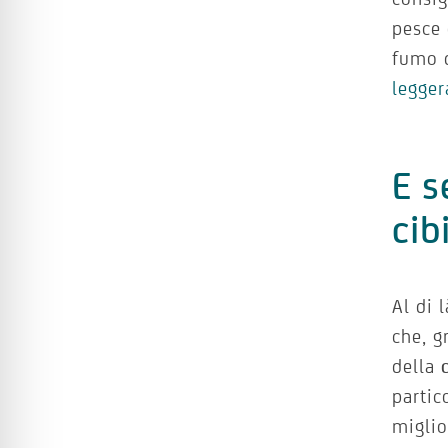
pesce 
fumo d
legger
E s
cib
Al di 
che, g
della
partic
miglio