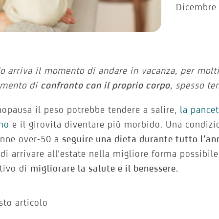
Dicembre 
 arriva il momento di andare in vacanza, per molt
mento di
confronto con il proprio corpo
, spesso te
opausa il peso potrebbe tendere a salire,
la pancet
ino
e il girovita diventare più morbido.
Una condizi
onne over-50 a
seguire una dieta durante tutto l’an
di arrivare all’estate nella migliore forma possibi
ttivo di
migliorar
e la salute e il benessere.
sto articolo