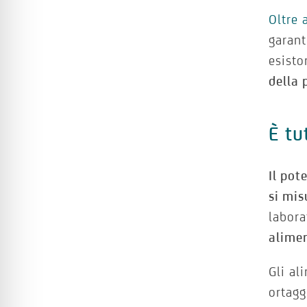
Oltre 
garant
esisto
della 
È tu
Il pot
si mis
labora
alimen
Gli al
ortagg