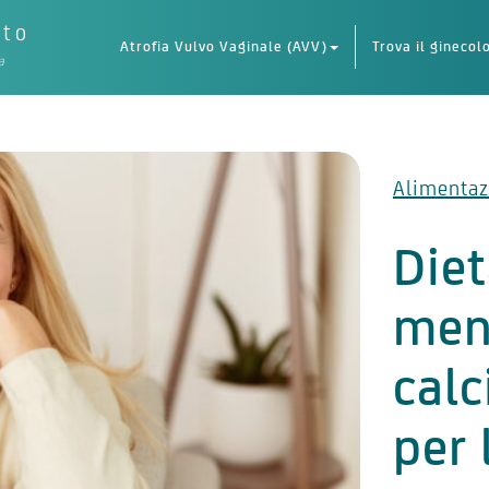
eto
Atrofia Vulvo Vaginale (AVV)
Trova il ginecol
a
Alimentaz
Die
meno
calc
per 