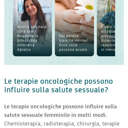
Atrofia Vaginale,
È vero che
cosa fare?
bisogna usare
Risponde la
Hai perdite
precauzioni
ginecologa
bianche intime?
durante i
Antonella
Ecco cosa
rapporti anche
Agnello
possono essere.
in menop...
Le terapie oncologiche possono
influire sulla salute sessuale?
Le terapie oncologiche possono influire sulla
salute sessuale femminile in molti modi.
Chemioterapia, radioterapia, chirurgia, terapie