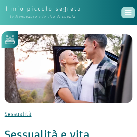
Il mio piccolo segreto
Togg
La Menopausa e la vita di coppia
navi
Sessualità
Sessualità e vita