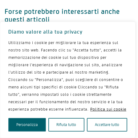
Forse potrebbero interessarti anche
questi articoli
Diamo valore alla tua privacy
Utilizziamo i cookie per migliorare la tua esperienza sul
nostro sito web. Facendo clic su "Accetta tutto", accetti la
memorizzazione dei cookie sul tuo dispositivo per
migliorare l'esperienza di navigazione sul sito, analizzare
l'utilizzo del sito e partecipare al nostro marketing.
Dispareunia e tumore al seno:
Cliccando su "Personalizza", puoi scegliere di consentire o
perché l’accoppiata è
meno alcuni tipi specifici di cookie Cliccando su "Rifiuta
frequente
tutto", verranno impostati solo i cookie strettamente
necessari per il funzionamento del nostro servizio e la tua
esperienza potrebbe esserne influenzata.
Politica sui cookie
Leggi l'articolo
Personalizza
Rifiuta tutto
Accettare tutto