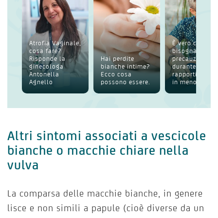
Atrofia Vaginale,
È vero che
cosa fare?
bisogna usare
Risponde la
Hai perdite
precauzioni
ginecologa
bianche intime?
durante i
Antonella
Ecco cosa
rapporti anche
Agnello
possono essere.
in menop...
Altri sintomi associati a vescicole
bianche o macchie chiare nella
vulva
La comparsa delle macchie bianche, in genere
lisce e non simili a papule (cioè diverse da un