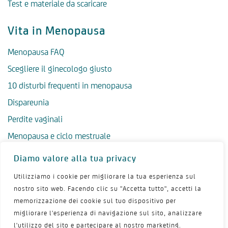
Test e materiale da scaricare
Vita in Menopausa
Menopausa FAQ
Scegliere il ginecologo giusto
10 disturbi frequenti in menopausa
Dispareunia
Perdite vaginali
Menopausa e ciclo mestruale
Menopausa precoce
Diamo valore alla tua privacy
Menopausa tardiva
Utilizziamo i cookie per migliorare la tua esperienza sul
Salute psicologica in menopausa
nostro sito web. Facendo clic su "Accetta tutto", accetti la
memorizzazione dei cookie sul tuo dispositivo per
Igiene intima in menopausa
migliorare l'esperienza di navigazione sul sito, analizzare
Alimentazione e menopausa
l'utilizzo del sito e partecipare al nostro marketing.