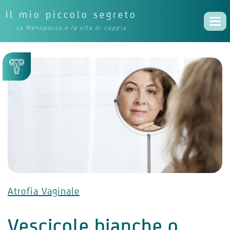
Il mio piccolo segreto
Togg
La Menopausa e la vita di coppia
navi
Atrofia Vaginale
Vescicole bianche o