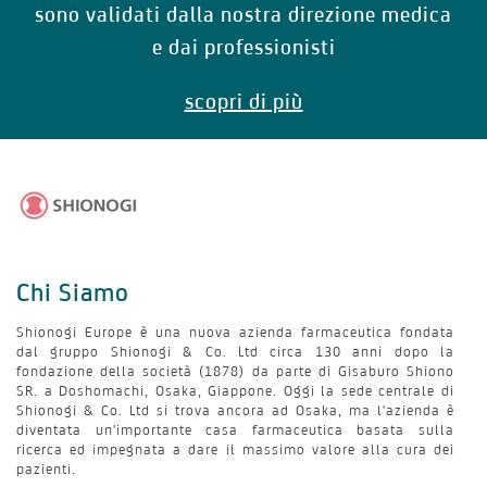
sono validati dalla nostra direzione medica
e dai professionisti
scopri di più
Chi Siamo
Shionogi Europe è una nuova azienda farmaceutica fondata
dal gruppo Shionogi & Co. Ltd circa 130 anni dopo la
fondazione della società (1878) da parte di Gisaburo Shiono
SR. a Doshomachi, Osaka, Giappone. Oggi la sede centrale di
Shionogi & Co. Ltd si trova ancora ad Osaka, ma l'azienda è
diventata un'importante casa farmaceutica basata sulla
ricerca ed impegnata a dare il massimo valore alla cura dei
pazienti.