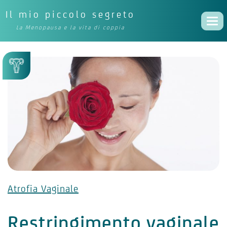
Il mio piccolo segreto
Togg
La Menopausa e la vita di coppia
navi
Atrofia Vaginale
Restringimento vaginale