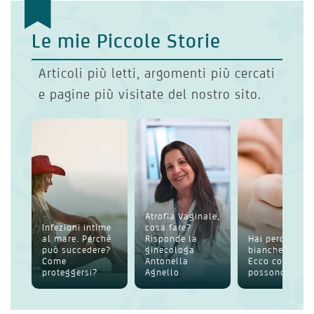
Le mie Piccole Storie
Articoli più letti, argomenti più cercati
e pagine più visitate del nostro sito.
Atrofia Vaginale,
Infezioni intime
cosa fare?
al mare. Perché
Risponde la
Hai perdite
può succedere?
ginecologa
bianche intim
Come
Antonella
Ecco cosa
proteggersi?
Agnello
possono esser