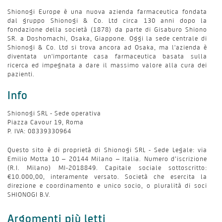
Shionogi Europe è una nuova azienda farmaceutica fondata
dal gruppo Shionogi & Co. Ltd circa 130 anni dopo la
fondazione della società (1878) da parte di Gisaburo Shiono
SR. a Doshomachi, Osaka, Giappone. Oggi la sede centrale di
Shionogi & Co. Ltd si trova ancora ad Osaka, ma l'azienda è
diventata un'importante casa farmaceutica basata sulla
ricerca ed impegnata a dare il massimo valore alla cura dei
pazienti.
Info
Shionogi SRL - Sede operativa
Piazza Cavour 19, Roma
P. IVA: 08339330964
Questo sito è di proprietà di Shionogi SRL - Sede Legale: via
Emilio Motta 10 – 20144 Milano – Italia. Numero d’iscrizione
(R.I. Milano) MI-2018849. Capitale sociale sottoscritto:
€10.000,00, interamente versato. Società che esercita la
direzione e coordinamento e unico socio, o pluralità di soci
SHIONOGI B.V.
Argomenti più letti