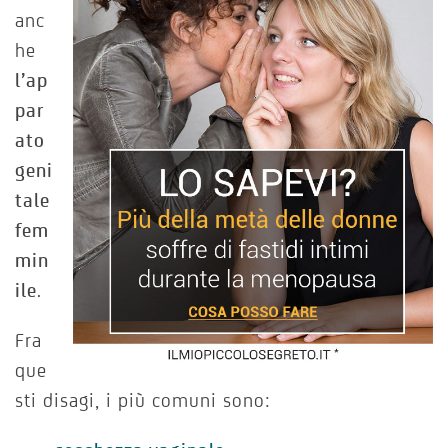
anc
he
l’ap
par
ato
geni
tale
fem
min
ile
.
Fra
que
sti disagi, i più comuni sono: