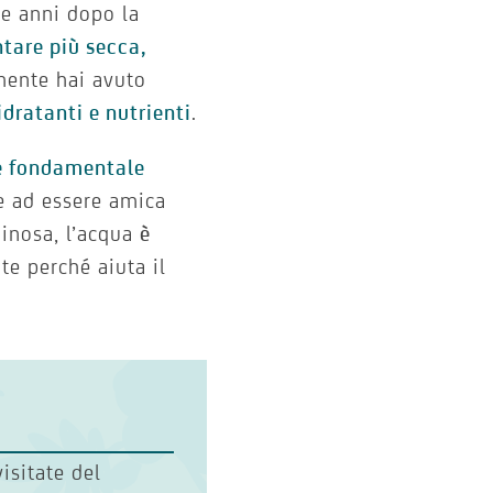
ue anni dopo la
ntare più secca,
mente hai avuto
idratanti e nutrienti
.
è fondamentale
re ad essere amica
minosa, l’acqua
è
te perché aiuta il
visitate del