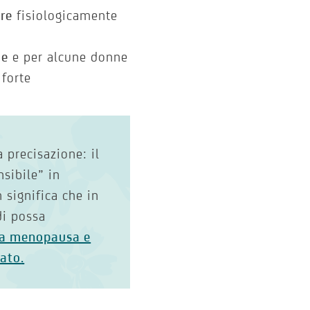
ire
fisiologicamente
ie
e per alcune donne
forte
 precisazione: il
sibile” in
 significa che in
i possa
tra menopausa e
cato
.