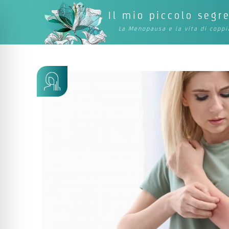
Il mio piccolo segr
La Menopausa e la vita di coppi