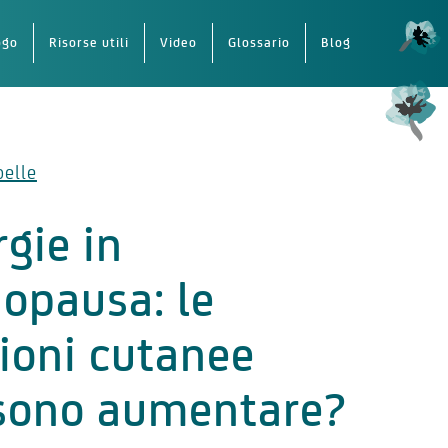
ogo
Risorse utili
Video
Glossario
Blog
pelle
rgie in
opausa: le
ioni cutanee
sono aumentare?