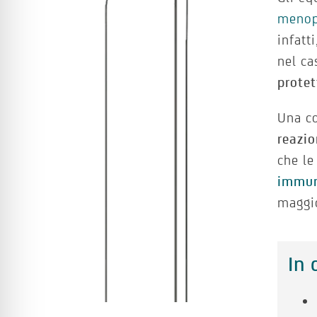
meno
infatt
nel ca
protet
Una co
reazio
che le
immun
maggio
In 