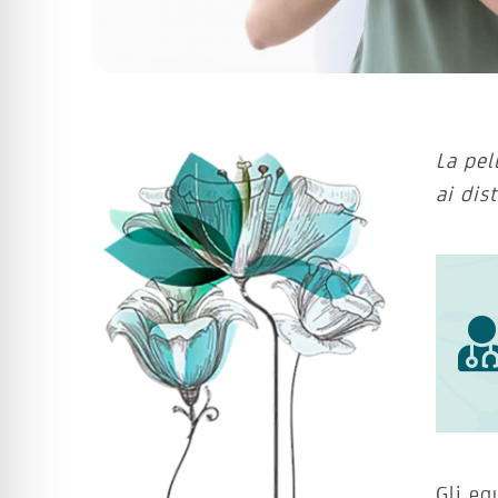
La pel
ai dis
Gli eq