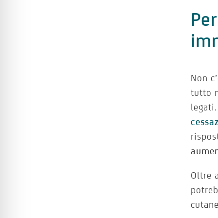
Per
im
Non c’
tutto 
legati
cessaz
rispos
aument
Oltre 
potreb
cutane