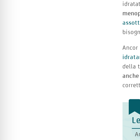
idrata
menop
assott
bisogn
Ancor 
idrata
della 
anche 
corret
Le
A