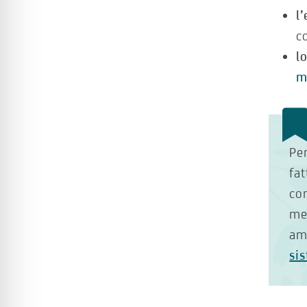
l
c
l
m
Pe
fa
con
me
am
si