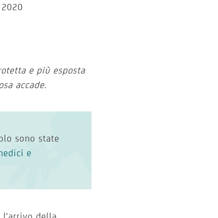
, 2020
rotetta e più esposta
cosa accade.
olo sono state
medici e
l’arrivo della