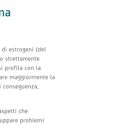
ema
 di estrogeni (del
no strettamente
i profila con la
are maggiormente la
di conseguenza,
aspetti che
luppare problemi