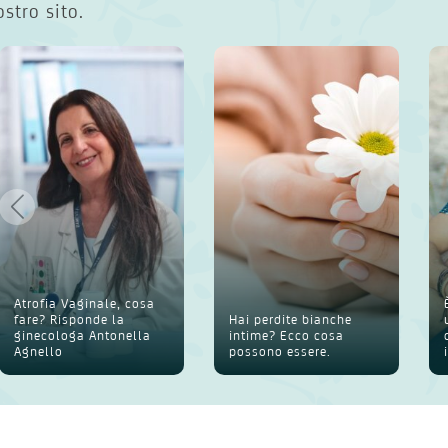
ostro sito.
Atrofia Vaginale, cosa
fare? Risponde la
Hai perdite bianche
ginecologa Antonella
intime? Ecco cosa
Agnello
possono essere.