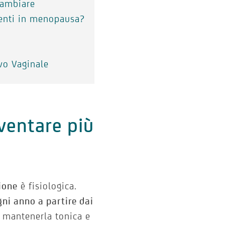
cambiare
quenti in menopausa?
vo Vaginale
ventare più
ione
è fisiologica.
gni anno a partire dai
 mantenerla tonica e