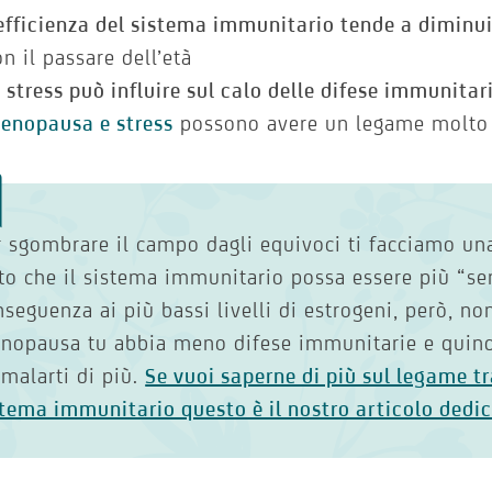
’efficienza del sistema immunitario tende a diminu
on il passare dell’età
o stress può influire sul calo delle difese immunitar
enopausa e stress
possono avere un legame molto 
r sgombrare il campo dagli equivoci ti facciamo una
tto che il sistema immunitario possa essere più “sen
seguenza ai più bassi livelli di estrogeni, però, non
nopausa tu abbia meno difese immunitarie e quind
malarti di più.
Se vuoi saperne di più sul legame 
stema immunitario questo è il nostro articolo dedi