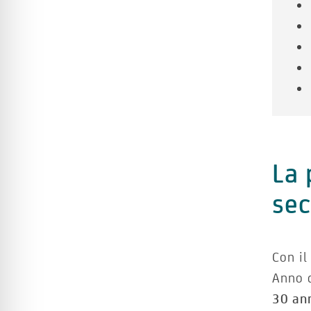
La 
sec
Con il
Anno d
30 an