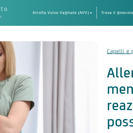
eto
Atrofia Vulvo Vaginale (AVV)
Trova il ginecol
a
Capelli e 
Alle
men
reaz
pos