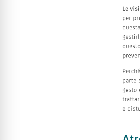
Le vis
per pr
questa
gestir
quest
preve
Perché
parte 
gesto 
tratta
e dist
Atr