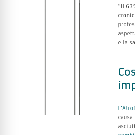
“Il 63
cronic
profe
aspett
e la s
Cos
imp
L’Atro
causa
asciut