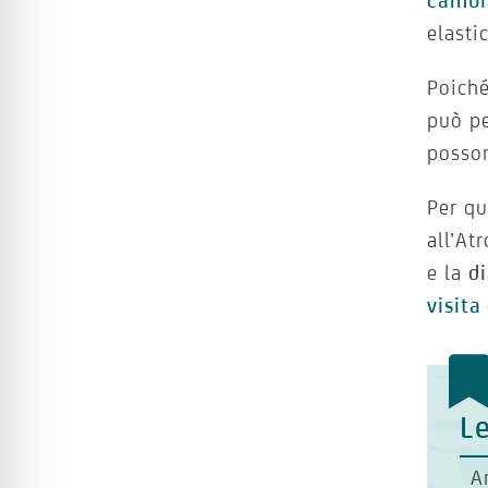
cambi
elasti
Poiché
può p
posson
Per qu
all’At
e la
d
visita
Le
A