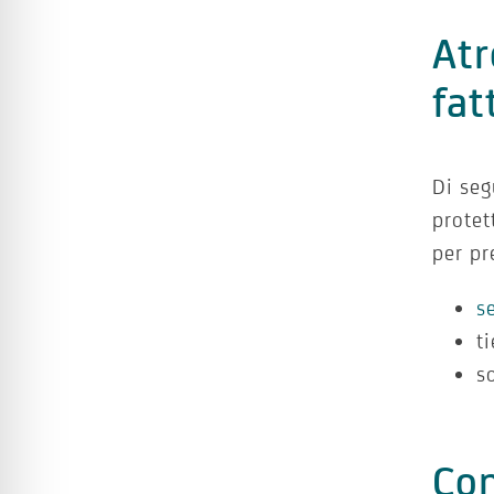
Atr
fat
Di seg
protet
per pr
s
t
s
Con