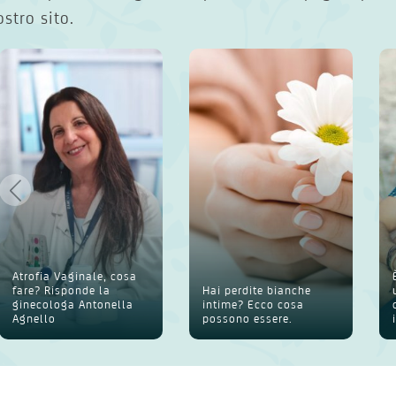
ostro sito.
Atrofia Vaginale, cosa
fare? Risponde la
Hai perdite bianche
ginecologa Antonella
intime? Ecco cosa
Agnello
possono essere.