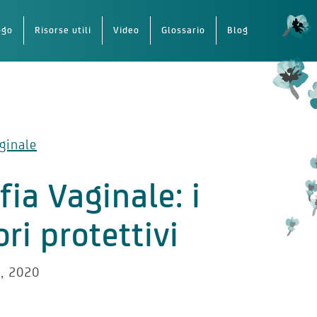
ogo
Risorse utili
Video
Glossario
Blog
ginale
fia Vaginale: i
ori protettivi
, 2020