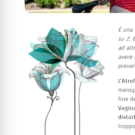
È una 
su 2. 
ad alt
avere 
preven
L’Atro
menop
fine d
Vagin
distur
troppo