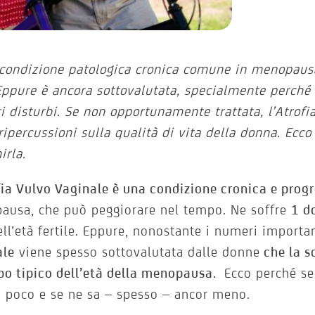
condizione patologica cronica comune in menopaus
Eppure è ancora sottovalutata, specialmente perché 
ri disturbi. Se non opportunamente trattata, l’Atrof
ripercussioni sulla qualità di vita della donna. Ecc
irla.
fia Vulvo Vaginale è una condizione cronica e prog
ausa, che può peggiorare nel tempo. Ne soffre
1 d
ell’età fertile. Eppure, nonostante i numeri importa
ale
viene spesso sottovalutata dalle donne
che la s
bo tipico dell’età della menopausa.
Ecco perché se
 poco e se ne sa – spesso – ancor meno.