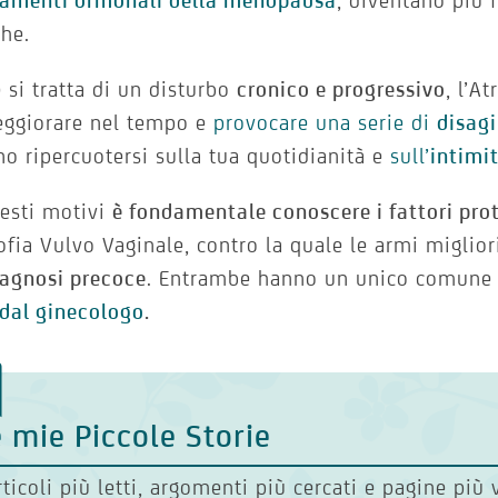
amenti ormonali della menopausa
, diventano più 
che.
 si tratta di un disturbo
cronico e progressivo
, l’A
eggiorare nel tempo e
provocare una serie di
disagi
o ripercuotersi sulla tua quotidianità e
sull’
intimi
esti motivi
è fondamentale conoscere i fattori prot
rofia Vulvo Vaginale, contro la quale le armi miglior
iagnosi precoce
. Entrambe hanno un unico comune
 dal ginecologo
.
 mie Piccole Storie
rticoli più letti, argomenti più cercati e pagine più 