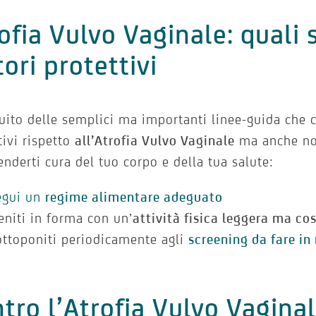
ofia Vulvo Vaginale: quali 
tori protettivi
uito delle semplici ma importanti linee-guida che c
tivi rispetto
all’Atrofia Vulvo Vaginale
ma anche no
enderti cura del tuo corpo e della tua salute:
egui un
regime alimentare adeguato
ieniti in forma con un’
attività fisica leggera ma co
ottoponiti periodicamente agli
screening da fare i
tro l’Atrofia Vulvo Vagina