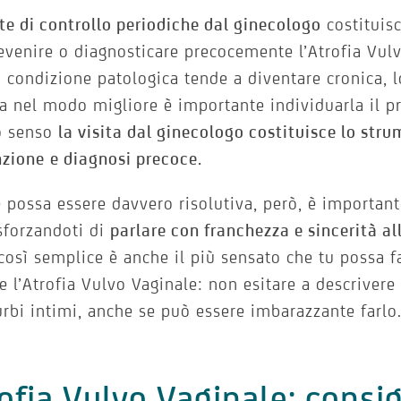
ite di controllo periodiche dal ginecologo
costituis
evenire o diagnosticare precocemente l’Atrofia Vul
 condizione patologica tende a diventare cronica, 
la nel modo migliore è importante individuarla il pr
o senso
la visita dal ginecologo costituisce lo str
nzione
e diagnosi precoce.
 possa essere davvero risolutiva, però, è importante
sforzandoti di
parlare con franchezza e sincerità al
così semplice è anche il più sensato che tu possa f
re l’Atrofia Vulvo Vaginale: non esitare a descrivere
urbi intimi, anche se può essere imbarazzante farlo
ofia Vulvo Vaginale: consigl