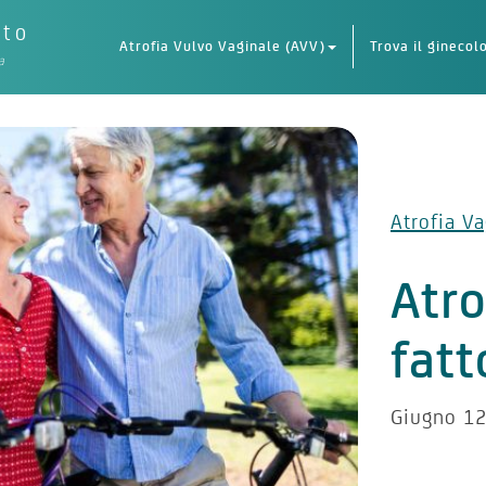
eto
Atrofia Vulvo Vaginale (AVV)
Trova il ginecol
a
Atrofia Va
Atro
fatt
Giugno 12