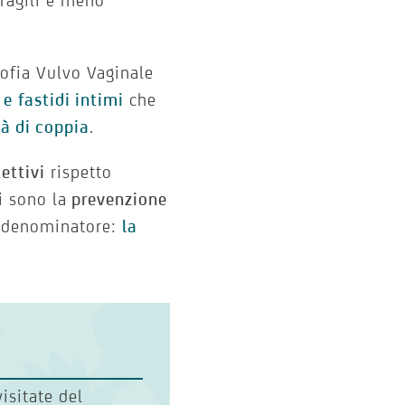
fragili e meno
trofia Vulvo Vaginale
 e
fastidi intimi
che
tà di coppia
.
ettivi
rispetto
i sono la
prevenzione
 denominatore:
la
visitate del