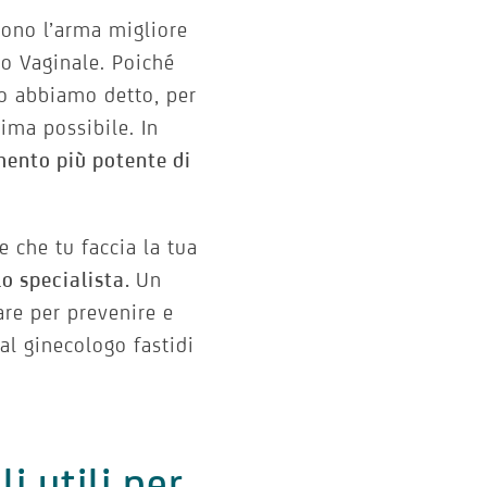
cono l’arma migliore
vo Vaginale. Poiché
lo abbiamo detto, per
ima possibile. In
umento più potente di
 che tu faccia la tua
lo specialista.
Un
are per prevenire e
 al ginecologo fastidi
.
i utili per