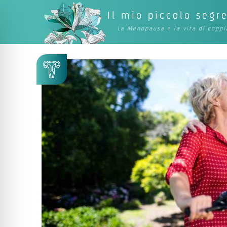
Il mio piccolo segr
La Menopausa e la vita di coppi