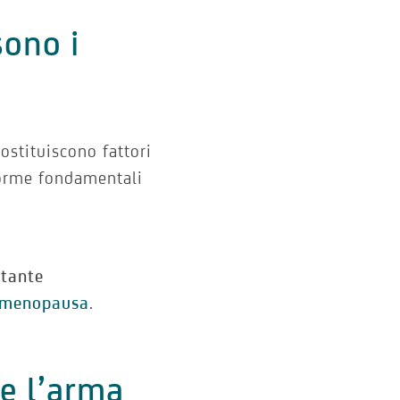
sono i
ostituiscono fattori
rme fondamentali
stante
n menopausa
.
le l’arma