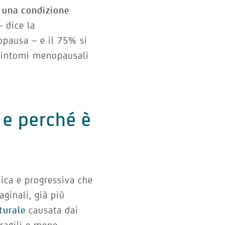
è una condizione
 dice la
opausa – e il 75% si
i sintomi menopausali
 e perché è
ica e progressiva che
aginali, già più
turale
causata dai