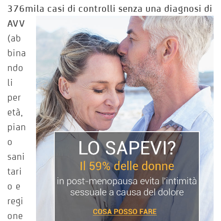
376mila casi di
controlli senza una diagnosi di
AVV
(ab
bina
ndo
li
per
età,
pian
o
sani
tari
o e
regi
one