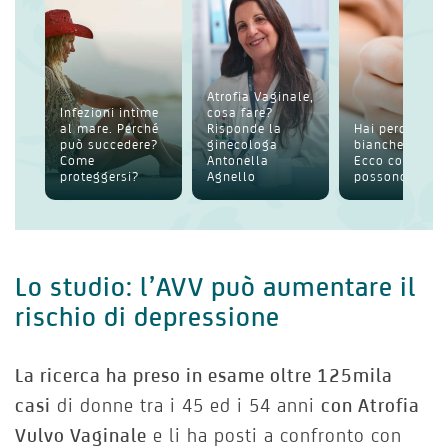
Atrofia Vaginale,
Infezioni intime
cosa fare?
al mare. Perché
Risponde la
Hai perdite
può succedere?
ginecologa
bianche intim
Come
Antonella
Ecco cosa
proteggersi?
Agnello
possono esser
Lo studio: l’AVV può aumentare il
rischio di depressione
La ricerca ha preso in esame oltre 125mila
casi
di donne tra i 45 ed i 54 anni
con Atrofia
Vulvo Vaginale
e li ha posti a confronto con