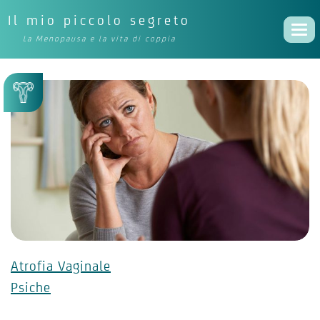
Il mio piccolo segreto
Togg
La Menopausa e la vita di coppia
navi
Atrofia Vaginale
Psiche