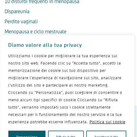
10 disturbi frequenti in menopausa
Dispareunia
Perdite vaginali
Menopausa e ciclo mestruale
Menopausa precoce
Diamo valore alla tua privacy
Menopausa tardiva
Utilizziamo i cookie per migliorare la tua esperienza sul
Salute psicologica in menopausa
nostro sito web. Facendo clic su "Accetta tutto", accetti la
memorizzazione dei cookie sul tuo dispositivo per
Igiene intima in menopausa
migliorare l'esperienza di navigazione sul sito, analizzare
Alimentazione e menopausa
l'utilizzo del sito e partecipare al nostro marketing.
Menopausa e sport
Cliccando su "Personalizza", puoi scegliere di consentire o
meno alcuni tipi specifici di cookie Cliccando su "Rifiuta
tutto", verranno impostati solo i cookie strettamente
necessari per il funzionamento del nostro servizio e la tua
Dichiarazione sulla privacy
Termini d’uso
esperienza potrebbe esserne influenzata.
Politica sui cookie
Politica dei cookie
Mappa del sito
Contattaci