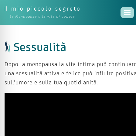
Il mio piccolo segreto
Togg
La Menopausa e la vita di coppia
navi
Sessualità
Dopo la menopausa la vita intima può continuare
una sessualità attiva e felice può influire positi
sull’umore e sulla tua quotidianità.