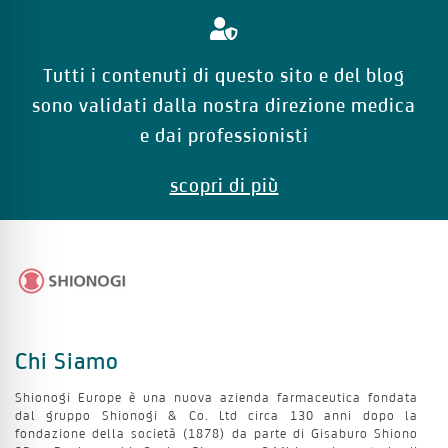
Cuore
Tutti i contenuti di questo sito e del blog
sono validati dalla nostra direzione medica
Seno
e dai professionisti
Intestino
scopri di più
Alimentazione
Atrofia Vaginale
Chi Siamo
Apparato genitale
Shionogi Europe è una nuova azienda farmaceutica fondata
dal gruppo Shionogi & Co. Ltd circa 130 anni dopo la
fondazione della società (1878) da parte di Gisaburo Shiono