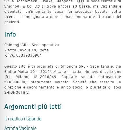
SR. a Doshomachi, Osaka, Giappone. Oggi la sede centrale di
Secchezza
Shionogi & Co. Ltd si trova ancora ad Osaka, ma l'azienda è
diventata un'importante casa farmaceutica basata sulla
ricerca ed impegnata a dare il massimo valore alla cura dei
pazienti.
Pavimento pelvico
Info
Prurito intimo
Shionogi SRL - Sede operativa
Piazza Cavour 19, Roma
P. IVA: 08339330964
Gambe
Questo sito è di proprietà di Shionogi SRL - Sede Legale: via
Emilio Motta 10 – 20144 Milano – Italia. Numero d’iscrizione
(R.I. Milano) MI-2018849. Capitale sociale sottoscritto:
€10.000,00, interamente versato. Società che esercita la
Ossa
direzione e coordinamento e unico socio, o pluralità di soci
SHIONOGI B.V.
Argomenti più letti
Sessualità
Il medico risponde
Vita di coppia
Atrofia Vaginale