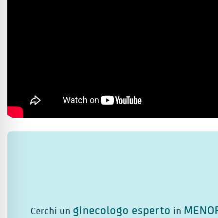
ginecologo esperto
MENO
Cerchi un
in