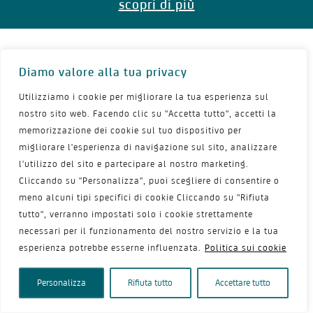
scopri di più
Diamo valore alla tua privacy
Utilizziamo i cookie per migliorare la tua esperienza sul
nostro sito web. Facendo clic su "Accetta tutto", accetti la
Chi Siamo
memorizzazione dei cookie sul tuo dispositivo per
migliorare l'esperienza di navigazione sul sito, analizzare
Shionogi Europe è una nuova azienda farmaceutica fondata
l'utilizzo del sito e partecipare al nostro marketing.
dal gruppo Shionogi & Co. Ltd circa 130 anni dopo la
fondazione della società (1878) da parte di Gisaburo Shiono
Cliccando su "Personalizza", puoi scegliere di consentire o
SR. a Doshomachi, Osaka, Giappone. Oggi la sede centrale di
meno alcuni tipi specifici di cookie Cliccando su "Rifiuta
Shionogi & Co. Ltd si trova ancora ad Osaka, ma l'azienda è
tutto", verranno impostati solo i cookie strettamente
diventata un'importante casa farmaceutica basata sulla
ricerca ed impegnata a dare il massimo valore alla cura dei
necessari per il funzionamento del nostro servizio e la tua
pazienti.
esperienza potrebbe esserne influenzata.
Politica sui cookie
Info
Personalizza
Rifiuta tutto
Accettare tutto
Shionogi SRL - Sede operativa
Piazza Cavour 19, Roma