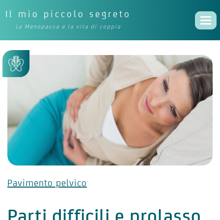
Il mio piccolo segreto
Togg
La Menopausa e la vita di coppia
navi
Pavimento pelvico
Parti difficili e prolasso