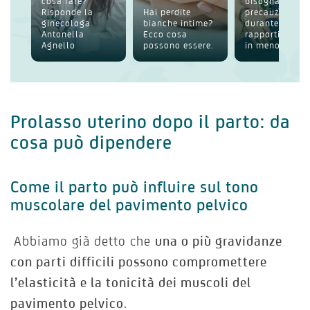
cosa fare?
bisogna usare
Risponde la
Hai perdite
precauzioni
ginecologa
bianche intime?
durante i
Antonella
Ecco cosa
rapporti anche
Agnello
possono essere.
in menop...
Prolasso uterino dopo il parto: da
cosa può dipendere
Come il parto può influire sul tono
muscolare del pavimento pelvico
Abbiamo già detto che
una o più gravidanze
con parti difficili possono compromettere
l’elasticità e la tonicità dei muscoli del
pavimento pelvico
.