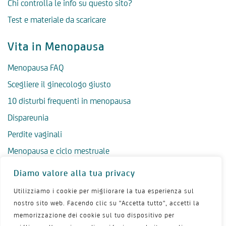
Chi controlla le info su questo sito?
Test e materiale da scaricare
Vita in Menopausa
Menopausa FAQ
Scegliere il ginecologo giusto
10 disturbi frequenti in menopausa
Dispareunia
Perdite vaginali
Menopausa e ciclo mestruale
Menopausa precoce
Diamo valore alla tua privacy
Menopausa tardiva
Utilizziamo i cookie per migliorare la tua esperienza sul
Salute psicologica in menopausa
nostro sito web. Facendo clic su "Accetta tutto", accetti la
memorizzazione dei cookie sul tuo dispositivo per
Igiene intima in menopausa