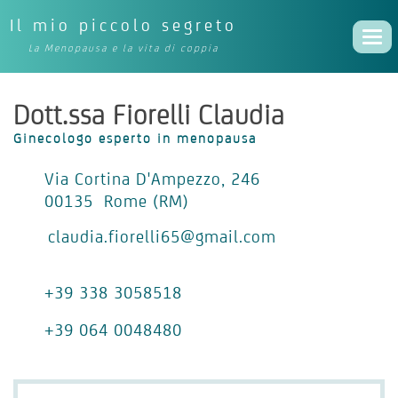
Il mio piccolo segreto
Togg
La Menopausa e la vita di coppia
navi
Dott.ssa Fiorelli Claudia
Ginecologo esperto in menopausa
Via Cortina D'Ampezzo, 246
00135 Rome (RM)
claudia.fiorelli65@gmail.com
+39 338 3058518
+39 064 0048480