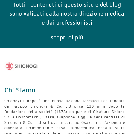
Tutti i contenuti di questo sito e del blog
sono validati dalla nostra direzione medica
e dai professionisti
scopri di più
Chi Siamo
Shionogi Europe è una nuova azienda farmaceutica fondata
dal gruppo Shionogi & Co. Ltd circa 130 anni dopo la
fondazione della società (1878) da parte di Gisaburo Shiono
SR. a Doshomachi, Osaka, Giappone. Oggi la sede centrale di
Shionogi & Co. Ltd si trova ancora ad Osaka, ma l'azienda è
diventata un'importante casa farmaceutica basata sulla
ricerca ed impegnata a dare il massimo valore alla cura dei