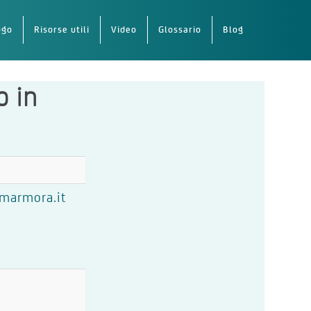
ogo
Risorse utili
Video
Glossario
Blog
o in
marmora.it