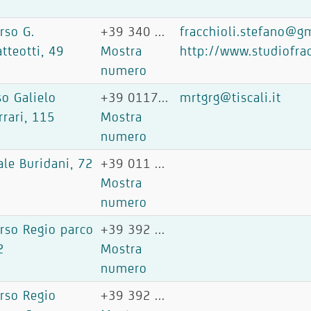
rso G.
+39 340 ...
fracchioli.stefano@g
tteotti, 49
Mostra
http://www.studiofracc
numero
so Galielo
+39 0117...
mrtgrg@tiscali.it
rrari, 115
Mostra
numero
ale Buridani, 72
+39 011 ...
Mostra
numero
rso Regio parco
+39 392 ...
2
Mostra
numero
rso Regio
+39 392 ...