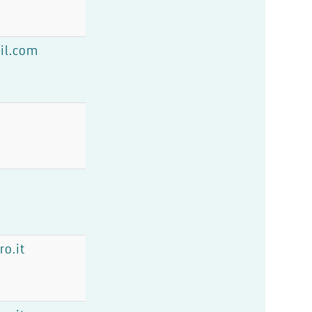
il.com
o.it