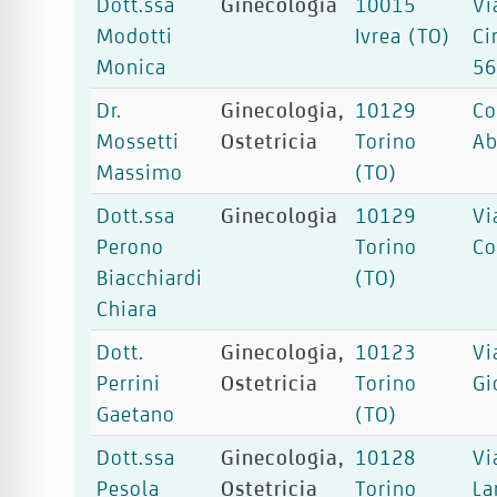
Dott.ssa
Ginecologia
10015
Vi
Modotti
Ivrea (TO)
Ci
Monica
5
Dr.
Ginecologia,
10129
Co
Mossetti
Ostetricia
Torino
Ab
Massimo
(TO)
Dott.ssa
Ginecologia
10129
Vi
Perono
Torino
Co
Biacchiardi
(TO)
Chiara
Dott.
Ginecologia,
10123
Vi
Perrini
Ostetricia
Torino
Gi
Gaetano
(TO)
Dott.ssa
Ginecologia,
10128
Vi
Pesola
Ostetricia
Torino
La