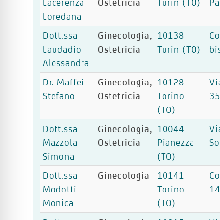
Lacerenza
Ostetricia
Turin (TO)
Pa
Loredana
Dott.ssa
Ginecologia,
10138
Co
Laudadio
Ostetricia
Turin (TO)
bi
Alessandra
Dr. Maffei
Ginecologia,
10128
Vi
Stefano
Ostetricia
Torino
3
(TO)
Dott.ssa
Ginecologia,
10044
Vi
Mazzola
Ostetricia
Pianezza
So
Simona
(TO)
Dott.ssa
Ginecologia
10141
Co
Modotti
Torino
1
Monica
(TO)