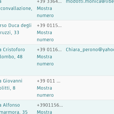
a
+39 3364...
modotti.monica@liber
rconvallazione,
Mostra
6
numero
rso Duca degli
+39 0115...
ruzzi, 33
Mostra
numero
a Cristoforo
+39 0116...
Chiara_perono@yahoo
lombo, 48
Mostra
numero
a Giovanni
+39 011 ...
olitti, 8
Mostra
numero
a Alfonso
+3901156...
marmora, 35
Mostra