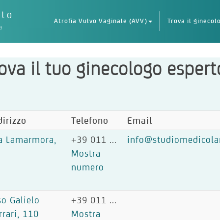
eto
Atrofia Vulvo Vaginale (AVV)
Trova il ginecol
a
ova il tuo ginecologo espert
dirizzo
Telefono
Email
a Lamarmora,
+39 011 ...
info@studiomedicola
4
Mostra
numero
so Galielo
+39 011 ...
rrari, 110
Mostra