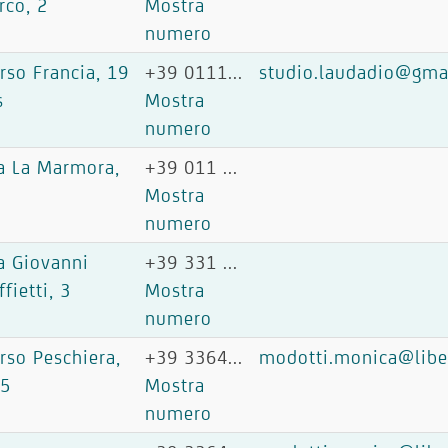
rco, 2
Mostra
numero
rso Francia, 19
+39 0111...
studio.laudadio@gma
s
Mostra
numero
a La Marmora,
+39 011 ...
5
Mostra
numero
a Giovanni
+39 331 ...
ffietti, 3
Mostra
numero
rso Peschiera,
+39 3364...
modotti.monica@liber
45
Mostra
numero