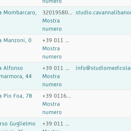
numero
a Mombarcaro,
32019580...
studio.cavannaliban
Mostra
numero
a Manzoni, 0
+39 011 ...
Mostra
numero
a Alfonso
+39 011 ...
info@studiomedicola
marmora, 44
Mostra
numero
a Pio Foa, 78
+39 0116...
Mostra
numero
rso Guglielmo
+39 011 ...