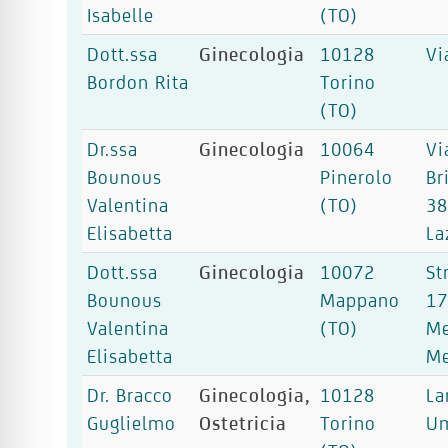
Isabelle
(TO)
Dott.ssa
Ginecologia
10128
Vi
Bordon Rita
Torino
(TO)
Dr.ssa
Ginecologia
10064
Vi
Bounous
Pinerolo
Br
Valentina
(TO)
38
Elisabetta
La
Dott.ssa
Ginecologia
10072
St
Bounous
Mappano
17
Valentina
(TO)
Me
Elisabetta
Me
Dr. Bracco
Ginecologia,
10128
La
Guglielmo
Ostetricia
Torino
Um