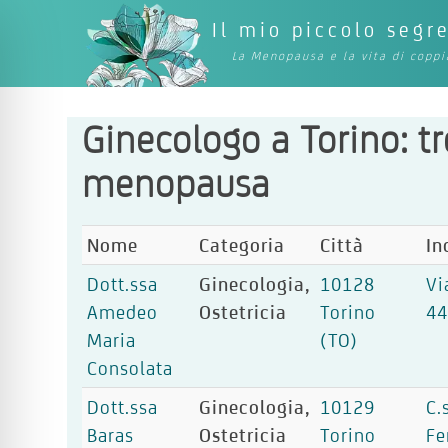
Il mio piccolo segr
La Menopausa e la vita di coppi
Ginecologo a Torino: tr
menopausa
Nome
Categoria
Città
In
Dott.ssa
Ginecologia,
10128
Vi
Amedeo
Ostetricia
Torino
4
Maria
(TO)
Consolata
Dott.ssa
Ginecologia,
10129
C.
Baras
Ostetricia
Torino
Fe