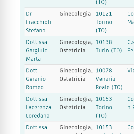
(TO)
Dr.
Ginecologia
10121
Co
Fracchioli
Torino
Ma
Stefano
(TO)
Dott.ssa
Ginecologia,
10138
C.
Gargiulo
Ostetricia
Turin (TO)
Fe
Marta
Dott.
Ginecologia,
10078
Vi
Geranio
Ostetricia
Venaria
Romeo
Reale (TO)
Dott.ssa
Ginecologia,
10153
Co
Lacerenza
Ostetricia
Torino
n 
Loredana
(TO)
Dott.ssa
Ginecologia,
10153
Co