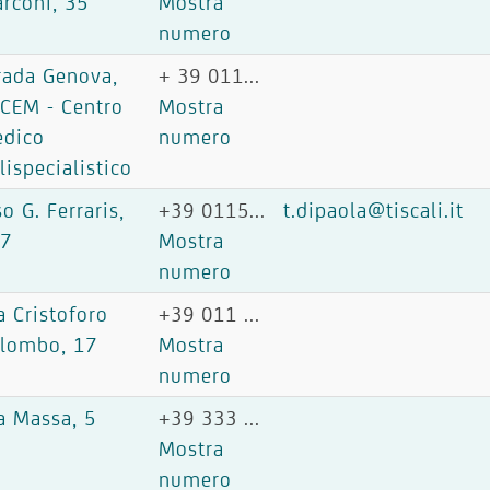
rconi, 35
Mostra
numero
rada Genova,
+ 39 011...
CEM - Centro
Mostra
dico
numero
lispecialistico
so G. Ferraris,
+39 0115...
t.dipaola@tiscali.it
07
Mostra
numero
a Cristoforo
+39 011 ...
lombo, 17
Mostra
numero
a Massa, 5
+39 333 ...
Mostra
numero