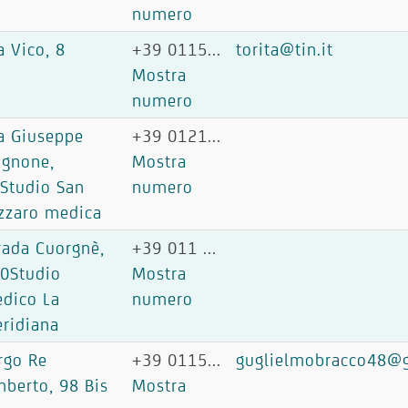
numero
a Vico, 8
+39 0115...
torita@tin.it
Mostra
numero
a Giuseppe
+39 0121...
ignone,
Mostra
Studio San
numero
zzaro medica
rada Cuorgnè,
+39 011 ...
0Studio
Mostra
dico La
numero
ridiana
rgo Re
+39 0115...
guglielmobracco48@
berto, 98 Bis
Mostra