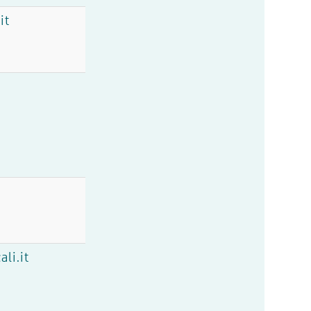
it
li.it