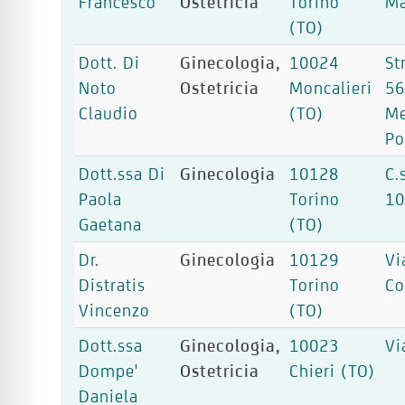
Francesco
Ostetricia
Torino
Ma
(TO)
Dott. Di
Ginecologia,
10024
St
Noto
Ostetricia
Moncalieri
56
Claudio
(TO)
Me
Po
Dott.ssa Di
Ginecologia
10128
C.
Paola
Torino
1
Gaetana
(TO)
Dr.
Ginecologia
10129
Vi
Distratis
Torino
Co
Vincenzo
(TO)
Dott.ssa
Ginecologia,
10023
Vi
Dompe'
Ostetricia
Chieri (TO)
Daniela