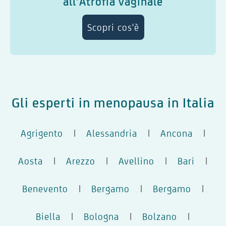
all’Atrofia vaginale
Scopri cos'è
Gli esperti in menopausa in Italia
Agrigento
|
Alessandria
|
Ancona
|
Aosta
|
Arezzo
|
Avellino
|
Bari
|
Benevento
|
Bergamo
|
Bergamo
|
Biella
|
Bologna
|
Bolzano
|