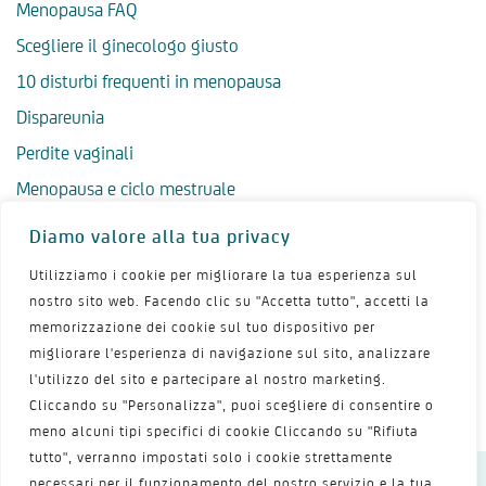
Menopausa FAQ
Scegliere il ginecologo giusto
10 disturbi frequenti in menopausa
Dispareunia
Perdite vaginali
Menopausa e ciclo mestruale
Menopausa precoce
Diamo valore alla tua privacy
Menopausa tardiva
Utilizziamo i cookie per migliorare la tua esperienza sul
Salute psicologica in menopausa
nostro sito web. Facendo clic su "Accetta tutto", accetti la
memorizzazione dei cookie sul tuo dispositivo per
Igiene intima in menopausa
migliorare l'esperienza di navigazione sul sito, analizzare
Alimentazione e menopausa
l'utilizzo del sito e partecipare al nostro marketing.
Menopausa e sport
Cliccando su "Personalizza", puoi scegliere di consentire o
meno alcuni tipi specifici di cookie Cliccando su "Rifiuta
tutto", verranno impostati solo i cookie strettamente
necessari per il funzionamento del nostro servizio e la tua