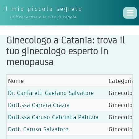
Il mio piccolo segreto
Togg
La Menopausa e la vita di coppia
navi
Ginecologo a Catania: trova il
tuo ginecologo esperto in
menopausa
Nome
Categoria
Dr. Canfarelli Gaetano Salvatore
Ginecologi
Dott.ssa Carrara Grazia
Ginecologia
Dott.ssa Caruso Gabriella Patrizia
Ginecologi
Dott. Caruso Salvatore
Ginecologia