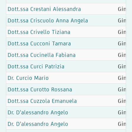
Dott.ssa Crestani Alessandra
Ginec
Dott.ssa Criscuolo Anna Angela
Gine
Dott.ssa Crivello Tiziana
Ginec
Dott.ssa Cucconi Tamara
Ginec
Dott.ssa Cucinella Fabiana
Ginec
Dott.ssa Curci Patrizia
Gine
Dr. Curcio Mario
Gine
Dott.ssa Curotto Rossana
Ginec
Dott.ssa Cuzzola Emanuela
Ginec
Dr. D'alessandro Angelo
Ginec
Dr. D'alessandro Angelo
Ginec