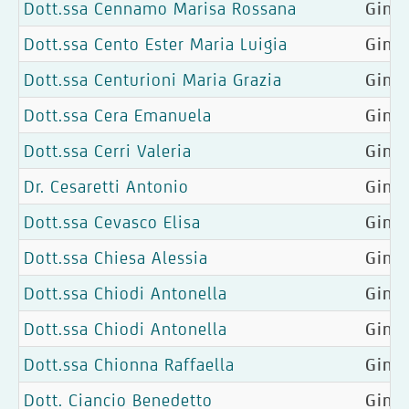
Dott.ssa Cennamo Marisa Rossana
Ginec
Dott.ssa Cento Ester Maria Luigia
Gine
Dott.ssa Centurioni Maria Grazia
Ginec
Dott.ssa Cera Emanuela
Gine
Dott.ssa Cerri Valeria
Ginec
Dr. Cesaretti Antonio
Ginec
Dott.ssa Cevasco Elisa
Gine
Dott.ssa Chiesa Alessia
Ginec
Dott.ssa Chiodi Antonella
Gine
Dott.ssa Chiodi Antonella
Gine
Dott.ssa Chionna Raffaella
Ginec
Dott. Ciancio Benedetto
Ginec