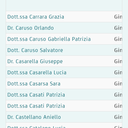
Dott.ssa Carrara Grazia
Ginec
Dr. Caruso Orlando
Gine
Dott.ssa Caruso Gabriella Patrizia
Gine
Dott. Caruso Salvatore
Ginec
Dr. Casarella Giuseppe
Ginec
Dott.ssa Casarella Lucia
Ginec
Dott.ssa Casarsa Sara
Ginec
Dott.ssa Casati Patrizia
Gine
Dott.ssa Casati Patrizia
Gine
Dr. Castellano Aniello
Gine