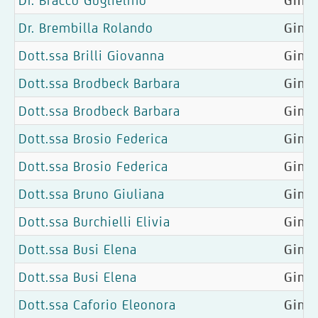
Dr. Bracco Guglielmo
Ginec
Dr. Brembilla Rolando
Gine
Dott.ssa Brilli Giovanna
Gine
Dott.ssa Brodbeck Barbara
Gine
Dott.ssa Brodbeck Barbara
Gine
Dott.ssa Brosio Federica
Ginec
Dott.ssa Brosio Federica
Ginec
Dott.ssa Bruno Giuliana
Ginec
Dott.ssa Burchielli Elivia
Gine
Dott.ssa Busi Elena
Ginec
Dott.ssa Busi Elena
Ginec
Dott.ssa Caforio Eleonora
Ginec