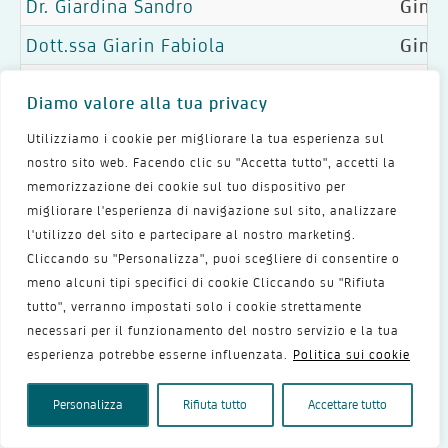
Dr. Giardina Sandro
Gine
Dott.ssa Giarin Fabiola
Ginec
Dott.ssa Giglio Tiziana
Ginec
Diamo valore alla tua privacy
Dott.ssa Ginelli Maria Elisa
Gine
Utilizziamo i cookie per migliorare la tua esperienza sul
Dott.ssa Gioffre' Mariagrazia Aurelia
Gine
nostro sito web. Facendo clic su "Accetta tutto", accetti la
memorizzazione dei cookie sul tuo dispositivo per
Dott.ssa Giordanelli Emanuela
Gine
migliorare l'esperienza di navigazione sul sito, analizzare
l'utilizzo del sito e partecipare al nostro marketing.
Dott.ssa Giordano Marina
Gine
Cliccando su "Personalizza", puoi scegliere di consentire o
Giovarruscio Mauro
Ginec
meno alcuni tipi specifici di cookie Cliccando su "Rifiuta
tutto", verranno impostati solo i cookie strettamente
Dr. Giovinazzi Roberto Domenico
Ginec
necessari per il funzionamento del nostro servizio e la tua
Dott.ssa Goldoni Alessia
Ginec
esperienza potrebbe esserne influenzata.
Politica sui cookie
Dr. Grandi Giovanni
Ginec
Personalizza
Rifiuta tutto
Accettare tutto
Dott.ssa Grasso Alessandra
Gine