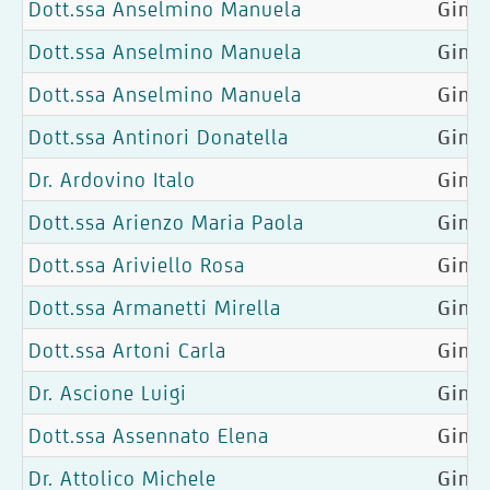
Dott.ssa Anselmino Manuela
Ginec
Dott.ssa Anselmino Manuela
Ginec
Dott.ssa Anselmino Manuela
Ginec
Dott.ssa Antinori Donatella
Ginec
Dr. Ardovino Italo
Ginec
Dott.ssa Arienzo Maria Paola
Ginec
Dott.ssa Ariviello Rosa
Gine
Dott.ssa Armanetti Mirella
Ginec
Dott.ssa Artoni Carla
Ginec
Dr. Ascione Luigi
Ginec
Dott.ssa Assennato Elena
Ginec
Dr. Attolico Michele
Gine