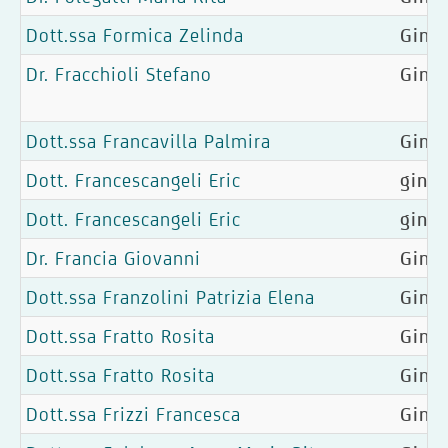
Dott.ssa Formica Zelinda
Ginec
Dr. Fracchioli Stefano
Gine
Dott.ssa Francavilla Palmira
Ginec
Dott. Francescangeli Eric
gineo
Dott. Francescangeli Eric
gineo
Dr. Francia Giovanni
Gine
Dott.ssa Franzolini Patrizia Elena
Ginec
Dott.ssa Fratto Rosita
Gine
Dott.ssa Fratto Rosita
Ginec
Dott.ssa Frizzi Francesca
Ginec