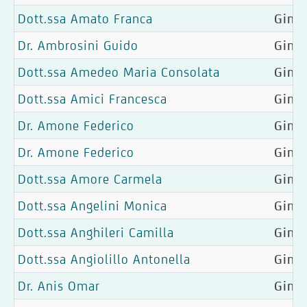
Dott.ssa Amato Franca
Gine
Dr. Ambrosini Guido
Ginec
Dott.ssa Amedeo Maria Consolata
Ginec
Dott.ssa Amici Francesca
Ginec
Dr. Amone Federico
Ginec
Dr. Amone Federico
Ginec
Dott.ssa Amore Carmela
Gine
Dott.ssa Angelini Monica
Gine
Dott.ssa Anghileri Camilla
Ginec
Dott.ssa Angiolillo Antonella
Ginec
Dr. Anis Omar
Ginec