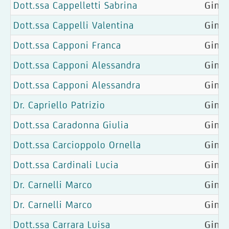
Dott.ssa Cappelletti Sabrina
Ginec
Dott.ssa Cappelli Valentina
Ginec
Dott.ssa Capponi Franca
Gine
Dott.ssa Capponi Alessandra
Gine
Dott.ssa Capponi Alessandra
Gine
Dr. Capriello Patrizio
Ginec
Dott.ssa Caradonna Giulia
Gine
Dott.ssa Carcioppolo Ornella
Gine
Dott.ssa Cardinali Lucia
Gine
Dr. Carnelli Marco
Ginec
Dr. Carnelli Marco
Ginec
Dott.ssa Carrara Luisa
Gine