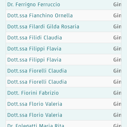
Dr. Ferrigno Ferruccio
Gine
Dott.ssa Fianchino Ornella
Ginec
Dott.ssa Filardi Gilda Rosaria
Ginec
Dott.ssa Filidi Claudia
Gine
Dott.ssa Filippi Flavia
Ginec
Dott.ssa Filippi Flavia
Ginec
Dott.ssa Fiorelli Claudia
Ginec
Dott.ssa Fiorelli Claudia
Ginec
Dott. Fiorini Fabrizio
Ginec
Dott.ssa Florio Valeria
Ginec
Dott.ssa Florio Valeria
Ginec
Dr. Folegatti Maria Rita
Ginec