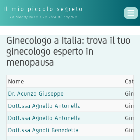
Il mio piccolo segreto
Togg
La Menopausa e la vita di coppia
navi
Ginecologo a Italia: trova il tuo
ginecologo esperto in
menopausa
Nome
Categ
Dr. Acunzo Giuseppe
Ginec
Dott.ssa Agnello Antonella
Gine
Dott.ssa Agnello Antonella
Gine
Dott.ssa Agnoli Benedetta
Gine