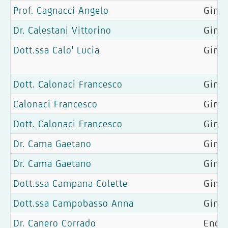
Prof. Cagnacci Angelo
Gine
Dr. Calestani Vittorino
Ginec
Dott.ssa Calo' Lucia
Gine
Dott. Calonaci Francesco
Ginec
Calonaci Francesco
Ginec
Dott. Calonaci Francesco
Ginec
Dr. Cama Gaetano
Gine
Dr. Cama Gaetano
Gine
Dott.ssa Campana Colette
Gine
Dott.ssa Campobasso Anna
Gine
Dr. Canero Corrado
Endoc