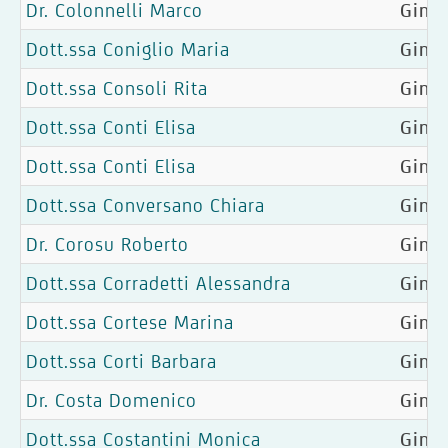
Dr. Colonnelli Marco
Gine
Dott.ssa Coniglio Maria
Ginec
Dott.ssa Consoli Rita
Ginec
Dott.ssa Conti Elisa
Gine
Dott.ssa Conti Elisa
Gine
Dott.ssa Conversano Chiara
Ginec
Dr. Corosu Roberto
Ginec
Dott.ssa Corradetti Alessandra
Ginec
Dott.ssa Cortese Marina
Ginec
Dott.ssa Corti Barbara
Gine
Dr. Costa Domenico
Gine
Dott.ssa Costantini Monica
Ginec