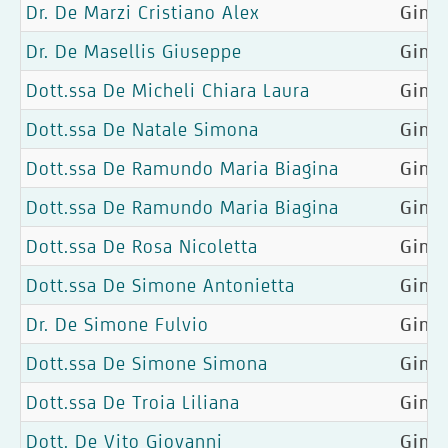
Dr. De Marzi Cristiano Alex
Ginec
Dr. De Masellis Giuseppe
Ginec
Dott.ssa De Micheli Chiara Laura
Ginec
Dott.ssa De Natale Simona
Gine
Dott.ssa De Ramundo Maria Biagina
Ginec
Dott.ssa De Ramundo Maria Biagina
Ginec
Dott.ssa De Rosa Nicoletta
Gine
Dott.ssa De Simone Antonietta
Gine
Dr. De Simone Fulvio
Gine
Dott.ssa De Simone Simona
Ginec
Dott.ssa De Troia Liliana
Gine
Dott. De Vito Giovanni
Gine