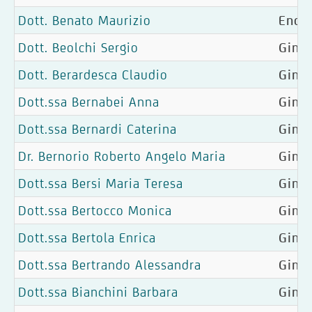
Dott. Benato Maurizio
Endoc
Dott. Beolchi Sergio
Ginec
Dott. Berardesca Claudio
Ginec
Dott.ssa Bernabei Anna
Ginec
Dott.ssa Bernardi Caterina
Gine
Dr. Bernorio Roberto Angelo Maria
Ginec
Dott.ssa Bersi Maria Teresa
Ginec
Dott.ssa Bertocco Monica
Ginec
Dott.ssa Bertola Enrica
Gine
Dott.ssa Bertrando Alessandra
Gine
Dott.ssa Bianchini Barbara
Ginec