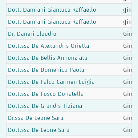
Dott. Damiani Gianluca Raffaello
gineo
Dott. Damiani Gianluca Raffaello
gineo
Dr. Daneri Claudio
Ginec
Dott.ssa De Alexandris Orietta
Ginec
Dott.ssa De Bellis Annunziata
Ginec
Dott.ssa De Domenico Paola
Gine
Dott.ssa De Falco Carmen Luigia
Ginec
Dott.ssa De Fusco Donatella
Ginec
Dott.ssa De Grandis Tiziana
Gine
Dr.ssa De Leone Sara
Gine
Dott.ssa De Leone Sara
Ginec