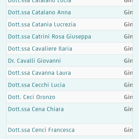
Dott.ssa Catalano Lucia
Ginec
Dott.ssa Catalano Anna
Gine
Dott.ssa Catania Lucrezia
Gine
Dott.ssa Catrini Rosa Giuseppa
Ginec
Dott.ssa Cavaliere Ilaria
Ginec
Dr. Cavalli Giovanni
Ginec
Dott.ssa Cavanna Laura
Gine
Dott.ssa Cecchi Lucia
Ginec
Dott. Ceci Oronzo
Ginec
Dott.ssa Cena Chiara
Gine
Dott.ssa Cenci Francesca
Ginec