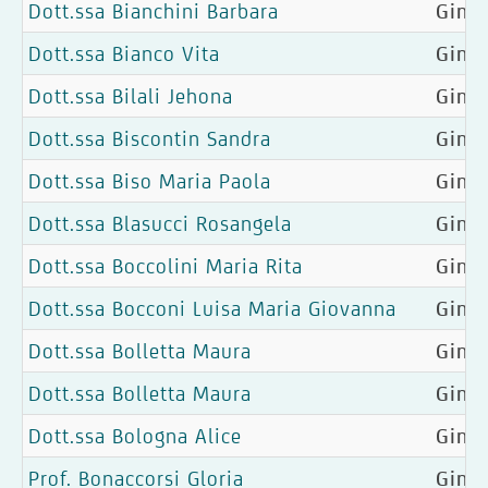
Dott.ssa Bianchini Barbara
Ginec
Dott.ssa Bianco Vita
Gine
Dott.ssa Bilali Jehona
Gine
Dott.ssa Biscontin Sandra
Ginec
Dott.ssa Biso Maria Paola
Ginec
Dott.ssa Blasucci Rosangela
Gine
Dott.ssa Boccolini Maria Rita
Gine
Dott.ssa Bocconi Luisa Maria Giovanna
Ginec
Dott.ssa Bolletta Maura
Ginec
Dott.ssa Bolletta Maura
Ginec
Dott.ssa Bologna Alice
Gine
Prof. Bonaccorsi Gloria
Ginec