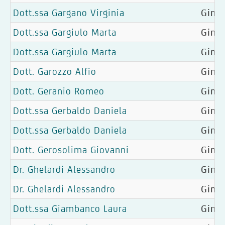
Dott.ssa Gargano Virginia
Gine
Dott.ssa Gargiulo Marta
Ginec
Dott.ssa Gargiulo Marta
Ginec
Dott. Garozzo Alfio
Ginec
Dott. Geranio Romeo
Ginec
Dott.ssa Gerbaldo Daniela
Gine
Dott.ssa Gerbaldo Daniela
Ginec
Dott. Gerosolima Giovanni
Ginec
Dr. Ghelardi Alessandro
Gine
Dr. Ghelardi Alessandro
Gine
Dott.ssa Giambanco Laura
Gine