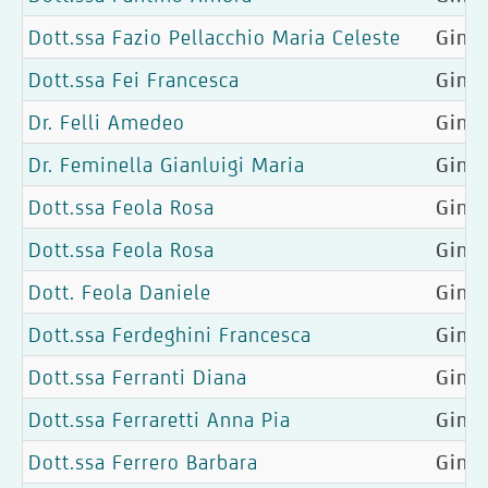
Dott.ssa Fazio Pellacchio Maria Celeste
Ginec
Dott.ssa Fei Francesca
Ginec
Dr. Felli Amedeo
Ginec
Dr. Feminella Gianluigi Maria
Gine
Dott.ssa Feola Rosa
Ginec
Dott.ssa Feola Rosa
Ginec
Dott. Feola Daniele
Ginec
Dott.ssa Ferdeghini Francesca
Ginec
Dott.ssa Ferranti Diana
Ginec
Dott.ssa Ferraretti Anna Pia
Gine
Dott.ssa Ferrero Barbara
Ginec