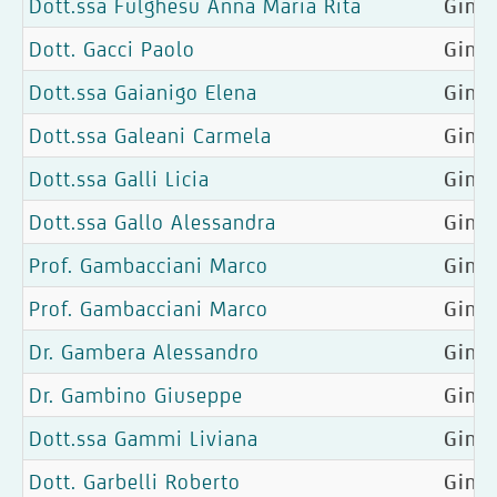
Dott.ssa Fulghesu Anna Maria Rita
Gine
Dott. Gacci Paolo
Ginec
Dott.ssa Gaianigo Elena
Ginec
Dott.ssa Galeani Carmela
Ginec
Dott.ssa Galli Licia
Gine
Dott.ssa Gallo Alessandra
Ginec
Prof. Gambacciani Marco
Ginec
Prof. Gambacciani Marco
Ginec
Dr. Gambera Alessandro
Ginec
Dr. Gambino Giuseppe
Ginec
Dott.ssa Gammi Liviana
Ginec
Dott. Garbelli Roberto
Ginec