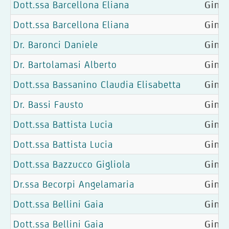
Dott.ssa Barcellona Eliana
Ginec
Dott.ssa Barcellona Eliana
Ginec
Dr. Baronci Daniele
Gine
Dr. Bartolamasi Alberto
Ginec
Dott.ssa Bassanino Claudia Elisabetta
Ginec
Dr. Bassi Fausto
Gine
Dott.ssa Battista Lucia
Ginec
Dott.ssa Battista Lucia
Ginec
Dott.ssa Bazzucco Gigliola
Gine
Dr.ssa Becorpi Angelamaria
Gine
Dott.ssa Bellini Gaia
Ginec
Dott.ssa Bellini Gaia
Ginec