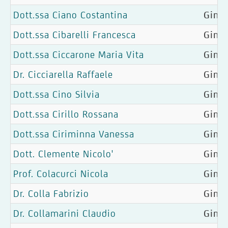
Dott.ssa Ciano Costantina
Ginec
Dott.ssa Cibarelli Francesca
Ginec
Dott.ssa Ciccarone Maria Vita
Gine
Dr. Cicciarella Raffaele
Ginec
Dott.ssa Cino Silvia
Gine
Dott.ssa Cirillo Rossana
Ginec
Dott.ssa Ciriminna Vanessa
Ginec
Dott. Clemente Nicolo'
Gine
Prof. Colacurci Nicola
Ginec
Dr. Colla Fabrizio
Ginec
Dr. Collamarini Claudio
Gine