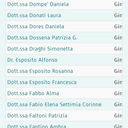
Dott.ssa Dompe' Daniela
Ginec
Dott.ssa Donati Laura
Ginec
Dott.ssa Dores Daniela
Ginec
Dott.ssa Dossena Patrizia G.
Gine
Dott.ssa Draghi Simonetta
Ginec
Dr. Esposito Alfonso
Gine
Dott.ssa Esposito Rosanna
Ginec
Dott.ssa Esposito Francesca
Ginec
Dott.ssa Fabbo Alma
Ginec
Dott.ssa Fabio Elena Settimia Corinne
Gine
Dott.ssa Faltoni Patrizia
Gine
Dott.ssa Fantino Ambra
Ginec