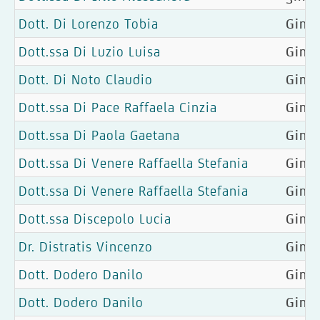
Dott. Di Lorenzo Tobia
Ginec
Dott.ssa Di Luzio Luisa
Ginec
Dott. Di Noto Claudio
Ginec
Dott.ssa Di Pace Raffaela Cinzia
Gine
Dott.ssa Di Paola Gaetana
Gine
Dott.ssa Di Venere Raffaella Stefania
Ginec
Dott.ssa Di Venere Raffaella Stefania
Ginec
Dott.ssa Discepolo Lucia
Gine
Dr. Distratis Vincenzo
Gine
Dott. Dodero Danilo
Ginec
Dott. Dodero Danilo
Ginec