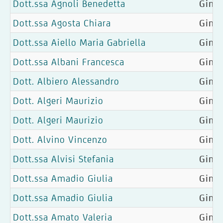
Dott.ssa Agnoli Benedetta
Gine
Dott.ssa Agosta Chiara
Ginec
Dott.ssa Aiello Maria Gabriella
Gine
Dott.ssa Albani Francesca
Ginec
Dott. Albiero Alessandro
Ginec
Dott. Algeri Maurizio
Ginec
Dott. Algeri Maurizio
Ginec
Dott. Alvino Vincenzo
Gine
Dott.ssa Alvisi Stefania
Ginec
Dott.ssa Amadio Giulia
Ginec
Dott.ssa Amadio Giulia
Ginec
Dott.ssa Amato Valeria
Gine