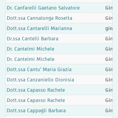
Dr. Canfarelli Gaetano Salvatore
Gine
Dott.ssa Cannalonga Rosetta
Ginec
Dott.ssa Cantarelli Marianna
gineo
Dr.ssa Cantelli Barbara
Ginec
Dr. Cantelmi Michele
Gine
Dr. Cantelmi Michele
Gine
Dott.ssa Cantu' Maria Grazia
Ginec
Dott.ssa Canzaniello Dionisia
Ginec
Dott.ssa Capasso Rachele
Ginec
Dott.ssa Capasso Rachele
Ginec
Dott.ssa Cappagli Barbara
Gine