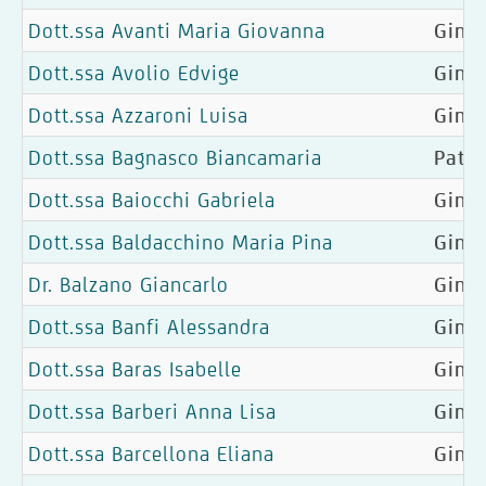
Dott.ssa Avanti Maria Giovanna
Gine
Dott.ssa Avolio Edvige
Ginec
Dott.ssa Azzaroni Luisa
Gine
Dott.ssa Bagnasco Biancamaria
Patol
Dott.ssa Baiocchi Gabriela
Ginec
Dott.ssa Baldacchino Maria Pina
Gine
Dr. Balzano Giancarlo
Gine
Dott.ssa Banfi Alessandra
Ginec
Dott.ssa Baras Isabelle
Ginec
Dott.ssa Barberi Anna Lisa
Gine
Dott.ssa Barcellona Eliana
Ginec