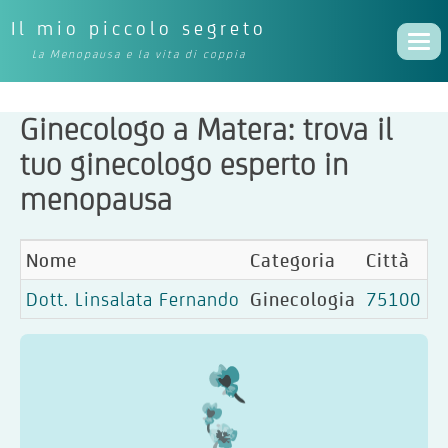
Il mio piccolo segreto
Togg
La Menopausa e la vita di coppia
navi
Ginecologo a Matera: trova il
tuo ginecologo esperto in
menopausa
Nome
Categoria
Città
Dott. Linsalata Fernando
Ginecologia
75100 Ma