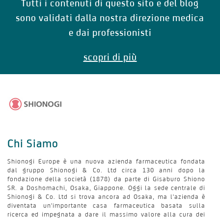
Tutti i contenuti di questo sito e del blog
sono validati dalla nostra direzione medica
e dai professionisti
scopri di più
Chi Siamo
Shionogi Europe è una nuova azienda farmaceutica fondata
dal gruppo Shionogi & Co. Ltd circa 130 anni dopo la
fondazione della società (1878) da parte di Gisaburo Shiono
SR. a Doshomachi, Osaka, Giappone. Oggi la sede centrale di
Shionogi & Co. Ltd si trova ancora ad Osaka, ma l'azienda è
diventata un'importante casa farmaceutica basata sulla
ricerca ed impegnata a dare il massimo valore alla cura dei