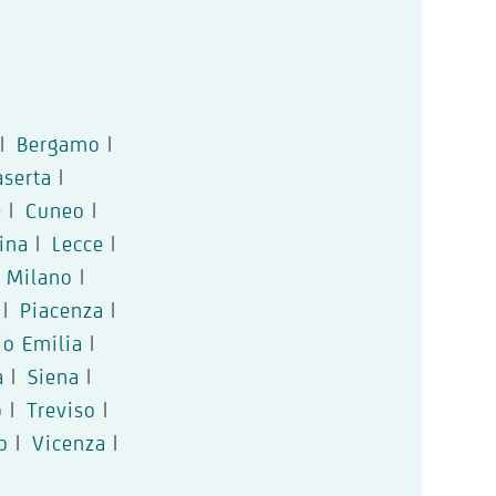
|
Bergamo
|
aserta
|
e
|
Cuneo
|
ina
|
Lecce
|
Milano
|
|
Piacenza
|
io Emilia
|
a
|
Siena
|
o
|
Treviso
|
o
|
Vicenza
|