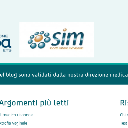
del blog sono validati dalla nostra direzione medica
Argomenti più letti
Ri
Il medico risponde
Chi 
Atrofia Vaginale
Test