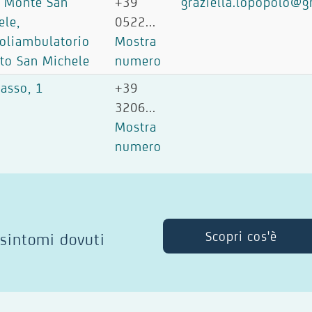
e Monte San
+39
graziella.lopopolo@
ele,
0522...
oliambulatorio
Mostra
ato San Michele
numero
Basso, 1
+39
3206...
Mostra
numero
Scopri cos'è
 sintomi dovuti