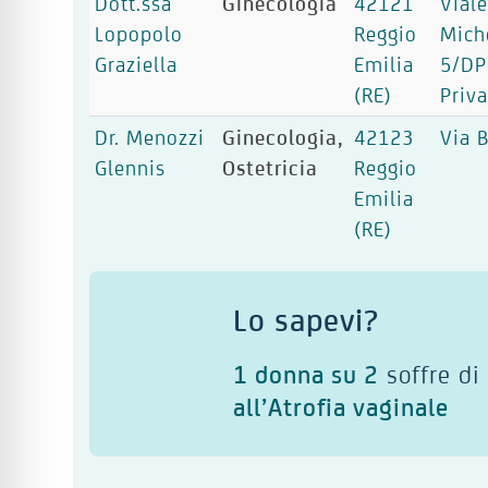
Dott.ssa
Ginecologia
42121
Vial
Lopopolo
Reggio
Mich
Graziella
Emilia
5/DP
(RE)
Priv
Dr. Menozzi
Ginecologia,
42123
Via 
Glennis
Ostetricia
Reggio
Emilia
(RE)
Lo sapevi?
1 donna su 2
soffre di
all’Atrofia vaginale