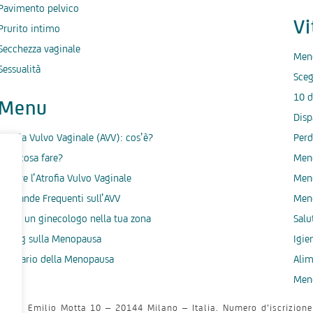
Pavimento pelvico
V
Prurito intimo
Secchezza vaginale
Men
Sessualità
Sceg
10 d
Menu
Disp
Atrofia Vulvo Vaginale (AVV): cos’è?
Perd
AVV: cosa fare?
Meno
Gestire l’Atrofia Vulvo Vaginale
Men
Domande Frequenti sull’AVV
Men
Trova un ginecologo nella tua zona
Salu
Il blog sulla Menopausa
Igie
Glossario della Menopausa
Ali
Men
e: via Emilio Motta 10 – 20144 Milano – Italia. Numero d’iscrizione 