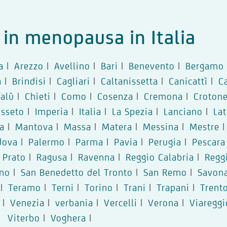
i in menopausa in Italia
a
|
Arezzo
|
Avellino
|
Bari
|
Benevento
|
Bergamo
a
|
Brindisi
|
Cagliari
|
Caltanissetta
|
Canicattì
|
C
falù
|
Chieti
|
Como
|
Cosenza
|
Cremona
|
Croton
osseto
|
Imperia
|
Italia
|
La Spezia
|
Lanciano
|
Lat
a
|
Mantova
|
Massa
|
Matera
|
Messina
|
Mestre
|
dova
|
Palermo
|
Parma
|
Pavia
|
Perugia
|
Pescara
Prato
|
Ragusa
|
Ravenna
|
Reggio Calabria
|
Regg
rno
|
San Benedetto del Tronto
|
San Remo
|
Savon
|
Teramo
|
Terni
|
Torino
|
Trani
|
Trapani
|
Trent
|
Venezia
|
verbania
|
Vercelli
|
Verona
|
Viareggi
Viterbo
|
Voghera
|