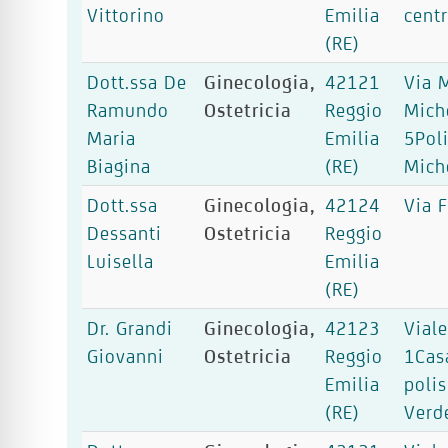
Vittorino
Emilia
cent
(RE)
Dott.ssa De
Ginecologia,
42121
Via 
Ramundo
Ostetricia
Reggio
Mich
Maria
Emilia
5Pol
Biagina
(RE)
Mich
Dott.ssa
Ginecologia,
42124
Via F
Dessanti
Ostetricia
Reggio
Luisella
Emilia
(RE)
Dr. Grandi
Ginecologia,
42123
Viale
Giovanni
Ostetricia
Reggio
1Cas
Emilia
polis
(RE)
Verd