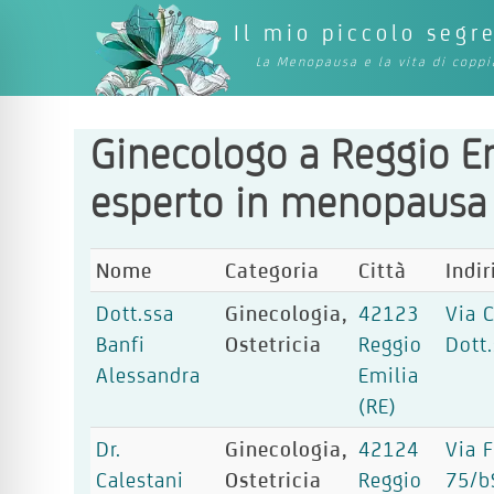
Il mio piccolo segr
La Menopausa e la vita di coppi
Ginecologo a Reggio Em
esperto in menopausa
Nome
Categoria
Città
Indir
Dott.ssa
Ginecologia,
42123
Via 
Banfi
Ostetricia
Reggio
Dott.
Alessandra
Emilia
(RE)
Dr.
Ginecologia,
42124
Via F
Calestani
Ostetricia
Reggio
75/b