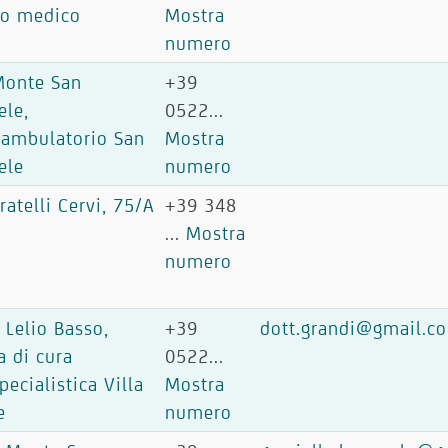
ro medico
Mostra
numero
Monte San
+39
ele,
0522...
iambulatorio San
Mostra
ele
numero
ratelli Cervi, 75/A
+39 348
...
Mostra
numero
 Lelio Basso,
+39
dott.grandi@gmail.c
a di cura
0522...
pecialistica Villa
Mostra
e
numero