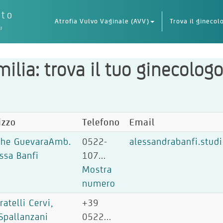
eto
Atrofia Vulvo Vaginale (AVV)
Trova il ginecol
a
ilia: trova il tuo ginecolog
izzo
Telefono
Email
Che GuevaraAmb.
0522-
alessandrabanfi.stu
ssa Banfi
107...
Mostra
numero
ratelli Cervi,
+39
Spallanzani
0522...