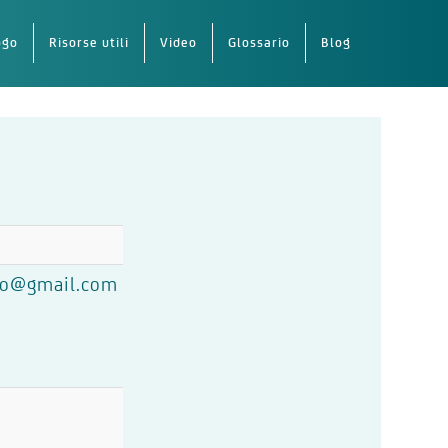
ogo
Risorse utili
Video
Glossario
Blog
o
dio@gmail.com