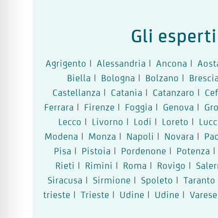
Gli espert
Agrigento
|
Alessandria
|
Ancona
|
Aost
Biella
|
Bologna
|
Bolzano
|
Bresci
Castellanza
|
Catania
|
Catanzaro
|
Ce
Ferrara
|
Firenze
|
Foggia
|
Genova
|
Gr
Lecco
|
Livorno
|
Lodi
|
Loreto
|
Lucc
Modena
|
Monza
|
Napoli
|
Novara
|
Pa
Pisa
|
Pistoia
|
Pordenone
|
Potenza
|
Rieti
|
Rimini
|
Roma
|
Rovigo
|
Sale
Siracusa
|
Sirmione
|
Spoleto
|
Taranto
trieste
|
Trieste
|
Udine
|
Udine
|
Varese