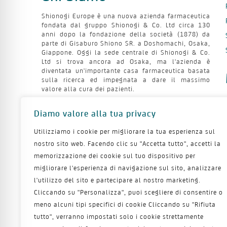
Shionogi Europe è una nuova azienda farmaceutica
fondata dal gruppo Shionogi & Co. Ltd circa 130
anni dopo la fondazione della società (1878) da
parte di Gisaburo Shiono SR. a Doshomachi, Osaka,
Giappone. Oggi la sede centrale di Shionogi & Co.
Ltd si trova ancora ad Osaka, ma l'azienda è
diventata un'importante casa farmaceutica basata
sulla ricerca ed impegnata a dare il massimo
valore alla cura dei pazienti.
Info
Diamo valore alla tua privacy
Utilizziamo i cookie per migliorare la tua esperienza sul
Shionogi SRL - Sede operativa
Piazza Cavour 19, Roma
nostro sito web. Facendo clic su "Accetta tutto", accetti la
P. IVA: 08339330964
memorizzazione dei cookie sul tuo dispositivo per
migliorare l'esperienza di navigazione sul sito, analizzare
l'utilizzo del sito e partecipare al nostro marketing.
Cliccando su "Personalizza", puoi scegliere di consentire o
meno alcuni tipi specifici di cookie Cliccando su "Rifiuta
tutto", verranno impostati solo i cookie strettamente
Questo sito è di proprietà di Shionogi SRL - Sede Legal