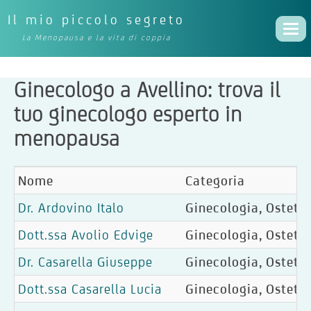
Il mio piccolo segreto
Togg
La Menopausa e la vita di coppia
navi
Ginecologo a Avellino: trova il
tuo ginecologo esperto in
menopausa
Nome
Categoria
Dr. Ardovino Italo
Ginecologia, Ostetri
Dott.ssa Avolio Edvige
Ginecologia, Ostetri
Dr. Casarella Giuseppe
Ginecologia, Ostetri
Dott.ssa Casarella Lucia
Ginecologia, Ostetri