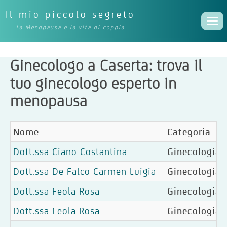
Il mio piccolo segreto
Togg
La Menopausa e la vita di coppia
navi
Ginecologo a Caserta: trova il
tuo ginecologo esperto in
menopausa
Nome
Categoria
Dott.ssa Ciano Costantina
Ginecologia, 
Dott.ssa De Falco Carmen Luigia
Ginecologia, 
Dott.ssa Feola Rosa
Ginecologia, 
Dott.ssa Feola Rosa
Ginecologia, 