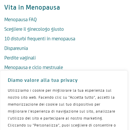
Vita in Menopausa
Menopausa FAQ
Scegliere il ginecologo giusto
10 disturbi frequenti in menopausa
Dispareunia
Perdite vaginali
Menopausa e ciclo mestruale
Menopausa precoce
Diamo valore alla tua privacy
Menopausa tardiva
Utilizziamo i cookie per migliorare la tua esperienza sul
Salute psicologica in menopausa
nostro sito web. Facendo clic su "Accetta tutto", accetti la
memorizzazione dei cookie sul tuo dispositivo per
Igiene intima in menopausa
migliorare l'esperienza di navigazione sul sito, analizzare
Alimentazione e menopausa
l'utilizzo del sito e partecipare al nostro marketing.
Menopausa e sport
Cliccando su "Personalizza", puoi scegliere di consentire o