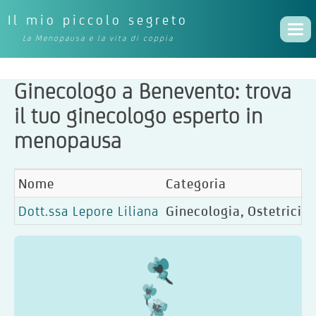
Il mio piccolo segreto
Togg
La Menopausa e la vita di coppia
navi
Ginecologo a Benevento: trova
il tuo ginecologo esperto in
menopausa
Nome
Categoria
Dott.ssa Lepore Liliana
Ginecologia, Ostetricia