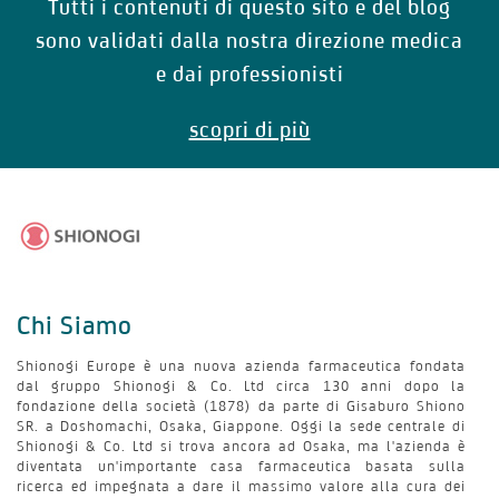
Tutti i contenuti di questo sito e del blog
sono validati dalla nostra direzione medica
e dai professionisti
scopri di più
Chi Siamo
Shionogi Europe è una nuova azienda farmaceutica fondata
dal gruppo Shionogi & Co. Ltd circa 130 anni dopo la
fondazione della società (1878) da parte di Gisaburo Shiono
SR. a Doshomachi, Osaka, Giappone. Oggi la sede centrale di
Shionogi & Co. Ltd si trova ancora ad Osaka, ma l'azienda è
diventata un'importante casa farmaceutica basata sulla
ricerca ed impegnata a dare il massimo valore alla cura dei