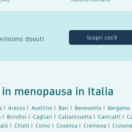
Scopri cos'è
 sintomi dovuti
i in menopausa in Italia
a
|
Arezzo
|
Avellino
|
Bari
|
Benevento
|
Bergamo
a
|
Brindisi
|
Cagliari
|
Caltanissetta
|
Canicattì
|
C
falù
|
Chieti
|
Como
|
Cosenza
|
Cremona
|
Croton