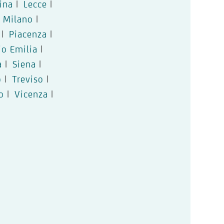
ina
|
Lecce
|
Milano
|
|
Piacenza
|
io Emilia
|
a
|
Siena
|
o
|
Treviso
|
o
|
Vicenza
|