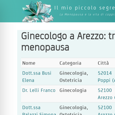
Il mio piccolo segr
La Menopausa e la vita di coppi
Ginecologo a Arezzo: tr
menopausa
Nome
Categoria
Città
Dott.ssa Busi
Ginecologia,
52014
Elena
Ostetricia
Poppi (
Dr. Lelli Franco
Ginecologia
52100
Arezzo 
Dott.ssa
Ginecologia,
52100
Palazzi Simona
Ostetricia
Arezzo 