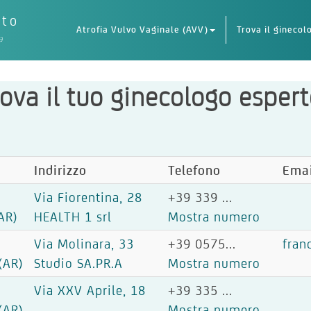
eto
Atrofia Vulvo Vaginale (AVV)
Trova il ginecol
a
ova il tuo ginecologo espert
Indirizzo
Telefono
Ema
Via Fiorentina, 28
+39 339 ...
AR)
HEALTH 1 srl
Mostra numero
Via Molinara, 33
+39 0575...
fran
(AR)
Studio SA.PR.A
Mostra numero
Via XXV Aprile, 18
+39 335 ...
(AR)
Mostra numero