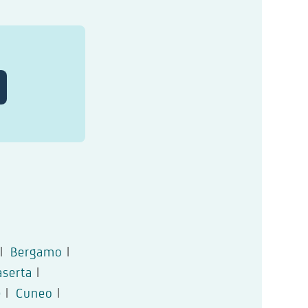
|
Bergamo
|
aserta
|
e
|
Cuneo
|