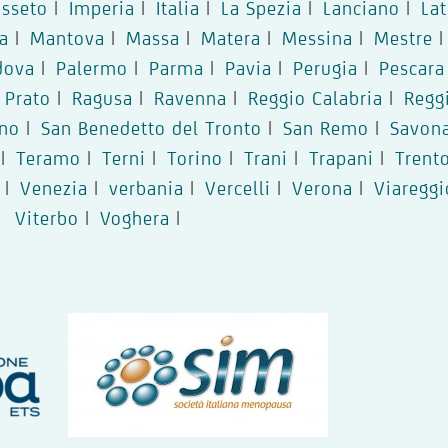
osseto
|
Imperia
|
Italia
|
La Spezia
|
Lanciano
|
Lat
a
|
Mantova
|
Massa
|
Matera
|
Messina
|
Mestre
|
dova
|
Palermo
|
Parma
|
Pavia
|
Perugia
|
Pescara
Prato
|
Ragusa
|
Ravenna
|
Reggio Calabria
|
Regg
rno
|
San Benedetto del Tronto
|
San Remo
|
Savon
|
Teramo
|
Terni
|
Torino
|
Trani
|
Trapani
|
Trent
|
Venezia
|
verbania
|
Vercelli
|
Verona
|
Viareggi
Viterbo
|
Voghera
|