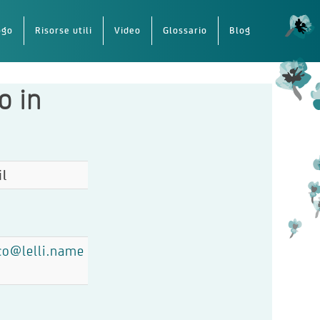
ogo
Risorse utili
Video
Glossario
Blog
o in
il
co@lelli.name