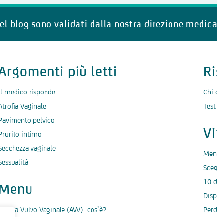
del blog sono validati dalla nostra direzione medica
Argomenti più letti
Ri
Il medico risponde
Chi 
Atrofia Vaginale
Test
Pavimento pelvico
V
Prurito intimo
Secchezza vaginale
Men
Sessualità
Sceg
10 d
Menu
Disp
Atrofia Vulvo Vaginale (AVV): cos’è?
Perd