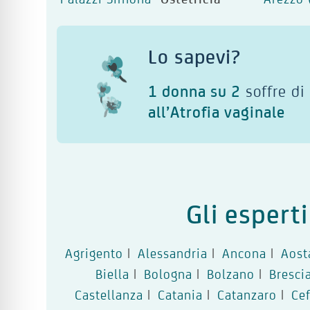
Lo sapevi?
1 donna su 2
soffre di
all’Atrofia vaginale
Gli espert
Agrigento
|
Alessandria
|
Ancona
|
Aost
Biella
|
Bologna
|
Bolzano
|
Bresci
Castellanza
|
Catania
|
Catanzaro
|
Ce