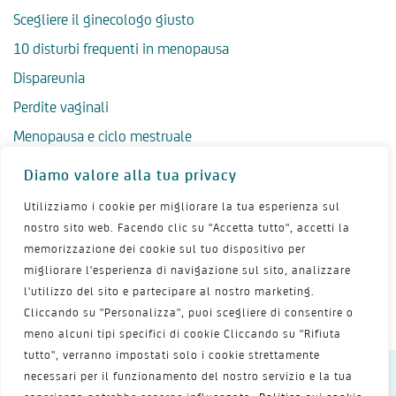
Scegliere il ginecologo giusto
10 disturbi frequenti in menopausa
Dispareunia
Perdite vaginali
Menopausa e ciclo mestruale
Menopausa precoce
Diamo valore alla tua privacy
Menopausa tardiva
Utilizziamo i cookie per migliorare la tua esperienza sul
Salute psicologica in menopausa
nostro sito web. Facendo clic su "Accetta tutto", accetti la
memorizzazione dei cookie sul tuo dispositivo per
Igiene intima in menopausa
migliorare l'esperienza di navigazione sul sito, analizzare
Alimentazione e menopausa
l'utilizzo del sito e partecipare al nostro marketing.
Menopausa e sport
Cliccando su "Personalizza", puoi scegliere di consentire o
meno alcuni tipi specifici di cookie Cliccando su "Rifiuta
tutto", verranno impostati solo i cookie strettamente
necessari per il funzionamento del nostro servizio e la tua
Dichiarazione sulla privacy
Termini d’uso