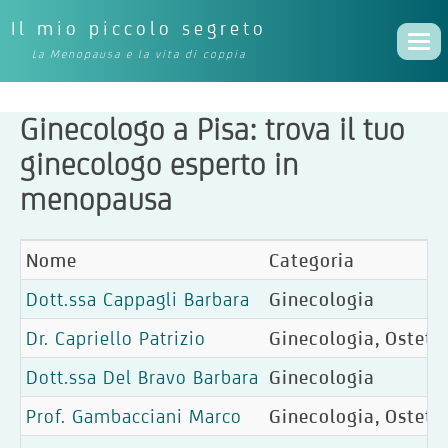
Il mio piccolo segreto
Togg
La Menopausa e la vita di coppia
navi
Ginecologo a Pisa: trova il tuo
ginecologo esperto in
menopausa
Nome
Categoria
Dott.ssa Cappagli Barbara
Ginecologia
Dr. Capriello Patrizio
Ginecologia, Ostetri
Dott.ssa Del Bravo Barbara
Ginecologia
Prof. Gambacciani Marco
Ginecologia, Ostetri