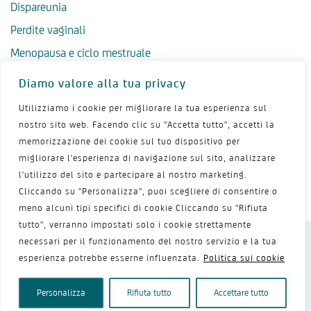
Dispareunia
Perdite vaginali
Menopausa e ciclo mestruale
Menopausa precoce
Diamo valore alla tua privacy
Menopausa tardiva
Utilizziamo i cookie per migliorare la tua esperienza sul
Salute psicologica in menopausa
nostro sito web. Facendo clic su "Accetta tutto", accetti la
memorizzazione dei cookie sul tuo dispositivo per
Igiene intima in menopausa
migliorare l'esperienza di navigazione sul sito, analizzare
Alimentazione e menopausa
l'utilizzo del sito e partecipare al nostro marketing.
Menopausa e sport
Cliccando su "Personalizza", puoi scegliere di consentire o
meno alcuni tipi specifici di cookie Cliccando su "Rifiuta
tutto", verranno impostati solo i cookie strettamente
necessari per il funzionamento del nostro servizio e la tua
Dichiarazione sulla privacy
Termini d’uso
esperienza potrebbe esserne influenzata.
Politica sui cookie
Politica dei cookie
Mappa del sito
Contattaci
Copyright 2026 - Shionogi Srl
Personalizza
Rifiuta tutto
Accettare tutto