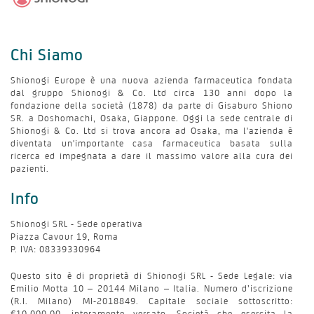
Chi Siamo
Shionogi Europe è una nuova azienda farmaceutica fondata
dal gruppo Shionogi & Co. Ltd circa 130 anni dopo la
fondazione della società (1878) da parte di Gisaburo Shiono
SR. a Doshomachi, Osaka, Giappone. Oggi la sede centrale di
Shionogi & Co. Ltd si trova ancora ad Osaka, ma l'azienda è
diventata un'importante casa farmaceutica basata sulla
ricerca ed impegnata a dare il massimo valore alla cura dei
pazienti.
Info
Shionogi SRL - Sede operativa
Piazza Cavour 19, Roma
P. IVA: 08339330964
Questo sito è di proprietà di Shionogi SRL - Sede Legale: via
Emilio Motta 10 – 20144 Milano – Italia. Numero d’iscrizione
(R.I. Milano) MI-2018849. Capitale sociale sottoscritto:
€10.000,00, interamente versato. Società che esercita la