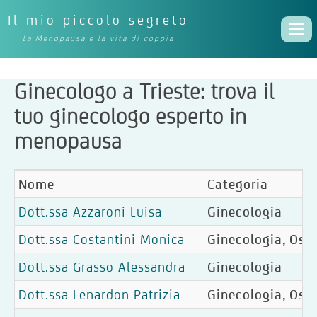
Il mio piccolo segreto
Togg
La Menopausa e la vita di coppia
navi
Ginecologo a Trieste: trova il
tuo ginecologo esperto in
menopausa
Nome
Categoria
Dott.ssa Azzaroni Luisa
Ginecologia
Dott.ssa Costantini Monica
Ginecologia, Oste
Dott.ssa Grasso Alessandra
Ginecologia
Dott.ssa Lenardon Patrizia
Ginecologia, Oste