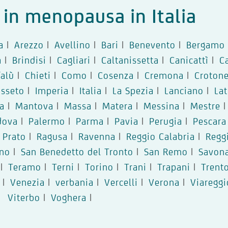
i in menopausa in Italia
a
|
Arezzo
|
Avellino
|
Bari
|
Benevento
|
Bergamo
a
|
Brindisi
|
Cagliari
|
Caltanissetta
|
Canicattì
|
C
falù
|
Chieti
|
Como
|
Cosenza
|
Cremona
|
Croton
osseto
|
Imperia
|
Italia
|
La Spezia
|
Lanciano
|
Lat
a
|
Mantova
|
Massa
|
Matera
|
Messina
|
Mestre
|
dova
|
Palermo
|
Parma
|
Pavia
|
Perugia
|
Pescara
Prato
|
Ragusa
|
Ravenna
|
Reggio Calabria
|
Regg
rno
|
San Benedetto del Tronto
|
San Remo
|
Savon
|
Teramo
|
Terni
|
Torino
|
Trani
|
Trapani
|
Trent
|
Venezia
|
verbania
|
Vercelli
|
Verona
|
Viareggi
Viterbo
|
Voghera
|