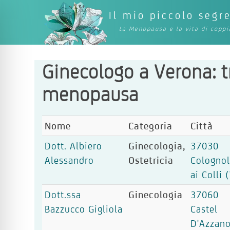
Il mio piccolo segr
La Menopausa e la vita di coppi
Ginecologo a Verona: t
menopausa
Nome
Categoria
Città
Dott. Albiero
Ginecologia,
37030
Alessandro
Ostetricia
Cologno
ai Colli 
Dott.ssa
Ginecologia
37060
Bazzucco Gigliola
Castel
D'Azzan