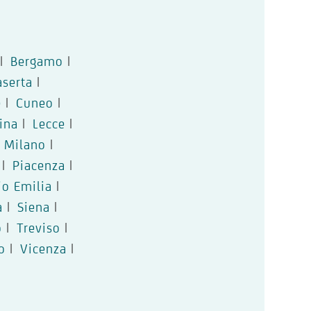
|
Bergamo
|
aserta
|
e
|
Cuneo
|
ina
|
Lecce
|
Milano
|
|
Piacenza
|
io Emilia
|
a
|
Siena
|
o
|
Treviso
|
o
|
Vicenza
|