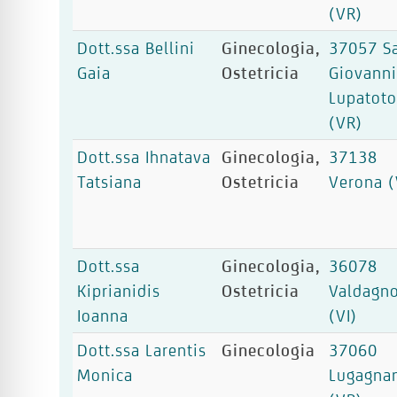
(VR)
Dott.ssa Bellini
Ginecologia,
37057 S
Gaia
Ostetricia
Giovann
Lupatot
(VR)
Dott.ssa Ihnatava
Ginecologia,
37138
Tatsiana
Ostetricia
Verona (
Dott.ssa
Ginecologia,
36078
Kiprianidis
Ostetricia
Valdagn
Ioanna
(VI)
Dott.ssa Larentis
Ginecologia
37060
Monica
Lugagna