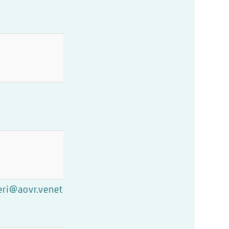
eri@aovr.veneto.it