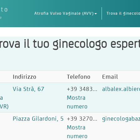
eto
Atrofia Vulvo Vaginale (AVV)
Trova il ginecol
a
rova il tuo ginecologo esper
Indirizzo
Telefono
Email
Via Strà, 67
+39 3483...
albalex.albi
la
Mostra
(VR)
numero
Piazza Gilardoni, 5
+39 3270...
ginecologaba
Mostra
o
numero