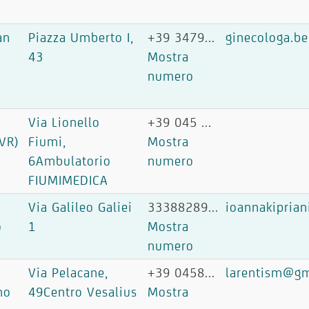
an
Piazza Umberto I,
+39 3479...
ginecologa.b
i
43
Mostra
o
numero
Via Lionello
+39 045 ...
VR)
Fiumi,
Mostra
6Ambulatorio
numero
FIUMIMEDICA
Via Galileo Galiei
33388289...
ioannakipria
o
1
Mostra
numero
Via Pelacane,
+39 0458...
larentism@gm
no
49Centro Vesalius
Mostra