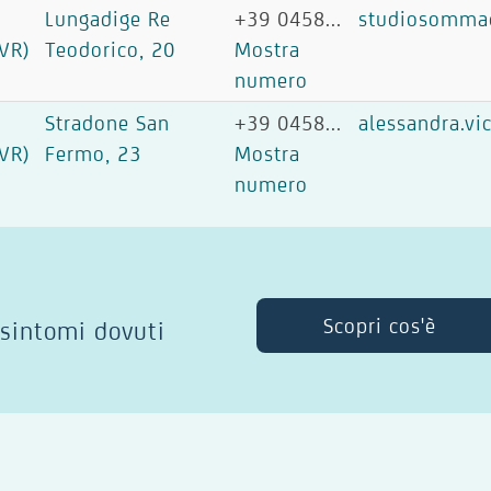
Lungadige Re
+39 0458...
studiosomm
VR)
Teodorico, 20
Mostra
numero
Stradone San
+39 0458...
alessandra.vi
VR)
Fermo, 23
Mostra
numero
Scopri cos'è
 sintomi dovuti