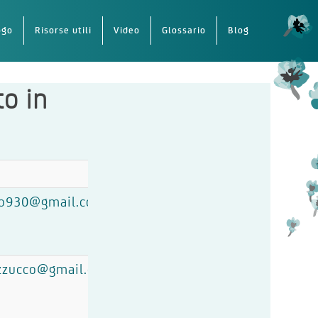
ogo
Risorse utili
Video
Glossario
Blog
to in
ero930@gmail.com
zzucco@gmail.com