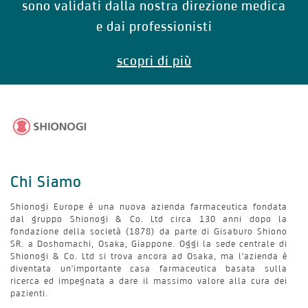
sono validati dalla nostra direzione medica
e dai professionisti
scopri di più
Chi Siamo
Shionogi Europe è una nuova azienda farmaceutica fondata
dal gruppo Shionogi & Co. Ltd circa 130 anni dopo la
fondazione della società (1878) da parte di Gisaburo Shiono
SR. a Doshomachi, Osaka, Giappone. Oggi la sede centrale di
Shionogi & Co. Ltd si trova ancora ad Osaka, ma l'azienda è
diventata un'importante casa farmaceutica basata sulla
ricerca ed impegnata a dare il massimo valore alla cura dei
pazienti.