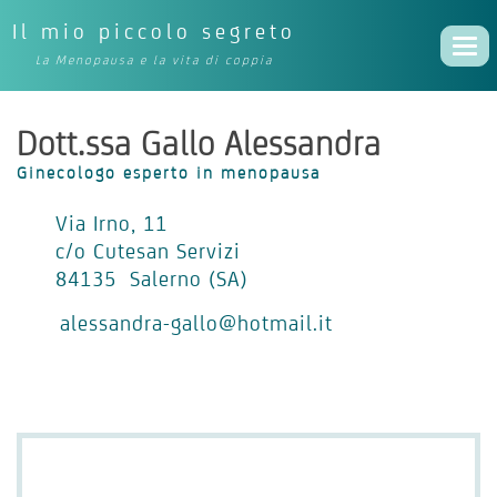
Il mio piccolo segreto
Togg
La Menopausa e la vita di coppia
navi
Dott.ssa Gallo Alessandra
Ginecologo esperto in menopausa
Via Irno, 11
c/o Cutesan Servizi
84135 Salerno (SA)
alessandra-gallo@hotmail.it