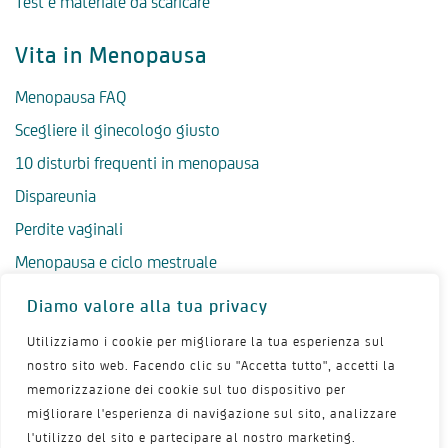
Test e materiale da scaricare
Vita in Menopausa
Menopausa FAQ
Scegliere il ginecologo giusto
10 disturbi frequenti in menopausa
Dispareunia
Perdite vaginali
Menopausa e ciclo mestruale
Menopausa precoce
Diamo valore alla tua privacy
Menopausa tardiva
Utilizziamo i cookie per migliorare la tua esperienza sul
Salute psicologica in menopausa
nostro sito web. Facendo clic su "Accetta tutto", accetti la
memorizzazione dei cookie sul tuo dispositivo per
Igiene intima in menopausa
migliorare l'esperienza di navigazione sul sito, analizzare
Alimentazione e menopausa
l'utilizzo del sito e partecipare al nostro marketing.