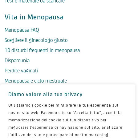
Test e materiale da scaricare
Vita in Menopausa
Menopausa FAQ
Scegliere il ginecologo giusto
10 disturbi frequenti in menopausa
Dispareunia
Perdite vaginali
Menopausa e ciclo mestruale
Menopausa precoce
Diamo valore alla tua privacy
Menopausa tardiva
Utilizziamo i cookie per migliorare la tua esperienza sul
Salute psicologica in menopausa
nostro sito web. Facendo clic su "Accetta tutto", accetti la
memorizzazione dei cookie sul tuo dispositivo per
Igiene intima in menopausa
migliorare l'esperienza di navigazione sul sito, analizzare
Alimentazione e menopausa
l'utilizzo del sito e partecipare al nostro marketing.