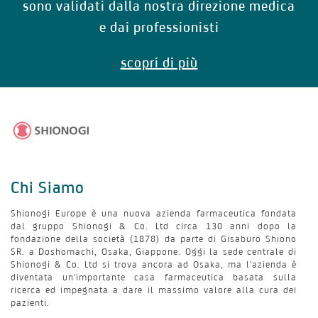
sono validati dalla nostra direzione medica
e dai professionisti
scopri di più
Chi Siamo
Shionogi Europe è una nuova azienda farmaceutica fondata
dal gruppo Shionogi & Co. Ltd circa 130 anni dopo la
fondazione della società (1878) da parte di Gisaburo Shiono
SR. a Doshomachi, Osaka, Giappone. Oggi la sede centrale di
Shionogi & Co. Ltd si trova ancora ad Osaka, ma l'azienda è
diventata un'importante casa farmaceutica basata sulla
ricerca ed impegnata a dare il massimo valore alla cura dei
pazienti.