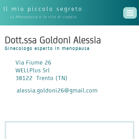
Il mio piccolo segreto
Togg
La Menopausa e la vita di coppia
navi
Dott.ssa Goldoni Alessia
Ginecologo esperto in menopausa
Via Fiume 26
WELLPlus Srl
38122 Trento (TN)
alessia.goldoni26@gmail.com